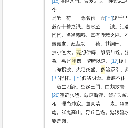
[15]
得
道入門
。
負笈之夫
。
陟遊忘返
令
是飾
。
荷 錫名僧
。
豈
[＊]
遠
千里
必存十善之識
。
言念至 誠
。
詎
恂恂
。
邕邕穆穆
。
真有鹿菀之風
。
羨嘉處
。
建茲功 德
。
其詞曰
。
無小無大
。
薨
想伊歸
。
誰窮誰達
。
識
。
惠此
津
機
。
濟時以道
。
[17]
拯
苦海揚波
。
火宅炎盛
。
多
淦汲引
。
[＊]
得
杆
。
[＊]
假
我明命
。
膺感不休
道生四諦
。
空起三門
。
白鵝致善
[20]
靈
迹弘烈
。
敢庶斯存
。
鐫石功紀
相
。
理尚沖寂
。
道真清 素
。
絕
處
。
崔嵬高山
。
浮丘已過
。
潺湲流
嬰是趨
。