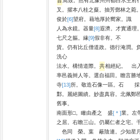
旨
焉致
。
然有北豫州州都白水王府
叉
。
擢本八桂之藂
。
抽芳鄧林之菀
俊於
[6]
望
府
。
藉地厚於嚮家
。
識
人為水鏡
。
器量
[8]
遐
濟
。
才實通理
七尺之軀
。
緣
[9]
假
非有
。
貨
。
仍有比丘僧道政
。
德行淹潤
。
洗心
法水
。
構情道際
。
共
相經紀
。
出入
率邑義卌人等
。
選自福田
。
瞻言勝
寺
[13]
所
。
敬造石像一區
。
石 採
鄴
。
麗絕圖繢
。
妙盡真容
。
北佩鄭
舊
事
。
南面形□
。
瞰由產之 盛
[＊]
業
。
左
之居
。
右瞻三山
。
仍屬仁者之宅
。
色同 榮
。
葉 蔽陰連
。
少知星