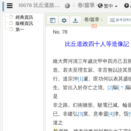
I0078 比丘道政四十人等造像記
卷/篇章 一
繁中
經典資訊
卷/篇章
：
參考資料
版權資訊
[1]
第一
No. 78
比丘道政四十人等造像記
維大齊河清三年歲次甲申四月己丑
造
。
若夫至理玄寂
。
非言無以詮其
行
。
道宗沖
[1]
邃
。
匪功何以表其盛
生
。
皆出入於存亡之境
。
[2]
驅
[＊]
是
非之路
。
幻術雖形
。
駛電已滅
。
輪
已
。
非建弘
[3]
業
。
意奉靈
[4]
津
。
昏
[
達之