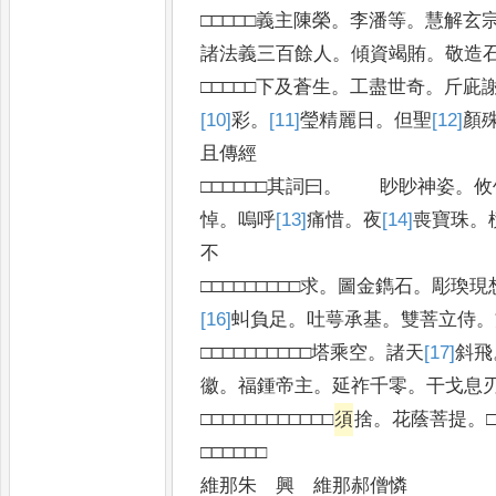
□□□□□義主陳榮
。
李潘等
。
慧解玄
諸法義三百餘人
。
傾資竭賄
。
敬造
□□□□□下及蒼生
。
工盡世奇
。
斤庛
[10]
彩
。
[11]
瑩
精麗日
。
但聖
[12]
顏
且傳經
□□□□□□其詞曰
。
眇眇神姿
。
攸
悼
。
嗚呼
[13]
痛
惜
。
夜
[14]
喪
寶珠
。
不
□□□□□□□□□求
。
圖金鐫石
。
彫瑍現
[16]
虯
負足
。
吐萼承基
。
雙菩立侍
。
□□□□□□□□□□塔乘空
。
諸天
[17]
斜
飛
徽
。
福鍾帝主
。
延祚千零
。
干戈息
□□□□□□□□□□□□
須
捨
。
花蔭菩提
。
□□□
維那朱 興 維那郝僧憐