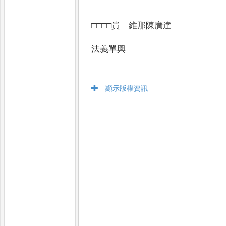
□□□□貴 維那陳廣達
法義單興
顯示版權資訊