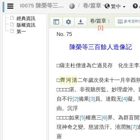
I0075 陳榮等三百餘人造像記
卷/篇章 一
繁中
經典資訊
卷/篇章
：
參考資料
版權資訊
[1]
第一
No. 75
陳榮等三百餘人造像記
□薩主杜僧達為亡過見存 化生主李
□
齊
河
清
二年歲次癸未十一月辛酉
□□□□湛
。
非視聽所監
。
妙理虛沖
。
自不行
[2]
備
果
[3]
員
。
達觀无
[4]
礙
。
由
。
沉浮
□□□□如來
[5]
權
應三
[6]
界
。
為群盲開
現神奇之變
。
慈波浩汗
。
澆潤無
[7]
寤