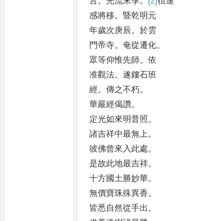
言
。
光流末季
。
[2]
徂
運
感將移
。
暨乾明元
年歲次庚辰
。
於雲
門帝寺
。
奄從遷化
。
眾等仰惟先師
。
依
准觀法
。
遂鏤石班
經
。
傳之不朽
。
華嚴經偈讚
。
定光如來明普照
。
諸吉祥中最無上
。
彼佛曾來入此處
。
是故此地最吉祥
。
十方國土勝妙華
。
無價寶珠殊異香
。
皆悉自然從手出
。