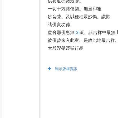
供養道樹諸最勝
。
一切十方諸伎樂
。
無量和雅
妙音聲
。
及以種種眾妙偈
。
讚歎
諸佛實功德
。
盧舍那佛惠無
[3]
礙
。
諸吉祥中最無
彼佛曾來入此室
。
是故此地最吉祥
大般涅槃經聖行品
顯示版權資訊