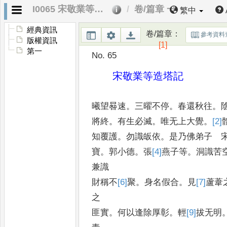
I0065 宋敬業等造塔記
卷/篇章 一
繁中
經典資訊
卷/篇章
：
參考資料
版權資訊
[1]
第一
No. 65
宋敬業等造塔記
曦望晷速
。
三曜不停
。
春還秋往
。
將終
。
有生必滅
。
唯无上大覺
。
[2]
知覆護
。
勿識皈依
。
是乃佛弟子 
寶
。
郭小德
。
張
[4]
燕
子等
。
洞識苦
兼識
財稱不
[6]
聚
。
身名假合
。
見
[7]
蘆
葦
之
匪實
。
何以逢除厚彰
。
輕
[9]
拔
无明