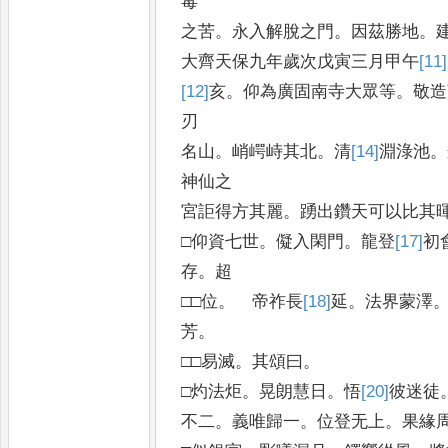
毒
之苦
。
永入解脫之門
。
因茲勝地
。
大齊天保九年歲次戊寅三月甲午
[11]
[12]
亥
。
仰為廣固南寺大眾等
。
敬造
刃
名山
。
峭崿峙其北
。
清
[14]
淵
淥池
。
神仙之
宮詎得方其麗
。
踴出鑽天可以比其
□仰資七世
。
儗入閑門
。
龍登
[17]
初
存
。
超
□□位
。
帝祚長
[18]
延
。
法界蒙澤
芳
。
□□易滅
。
其頌曰
。
□灼法炬
。
晃朗慧日
。
悟
[20]
彼
迷徒
不二
。
義唯歸一
。
位登无上
。
果緣