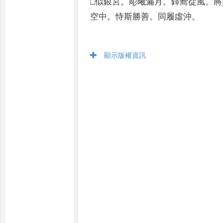
□似銀宮
。
彫曦漏月
。
鐸嚮從風
。
將
空中
。
恃斯勝善
。
同履虛沖
。
顯示版權資訊