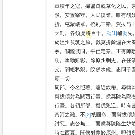
軍積年之寇
。
掃盪齊魏草化之民
。
然
。
安置宰守
。
人民復業
。
唯有醜
折
。
屯聚蟻眾
。
撓亂三秦
。
賀拔与
天罰
。
各領虎
將
百千
。
𩖙
[1]
衄
𠡯
先
於涇州萇茿之原
。
戮莫折餘燼在大
寧
。
關隴倏同
。
平俓定秦
。
王有陣
功
。
重勳難彰
。
除原州刺史
。
在任
交
。
閤絕私覿
。
皎然水鏡
。
恩同子
願一切
周邵
。
令名照著
。
遠近欽穆
。
尋轉
賀拔僕射為關西行臺
。
侯莫陳為隴
行臺
。
各領所部
。
擬伐兇逆
。
時有
黃河之難
。
不
[2]
祇
國命
。
而賀拔僕
討惡
。
志公無二
。
而侯莫陳陰生妒
時在西夏
。
聞僕射薨於原州
。
即領