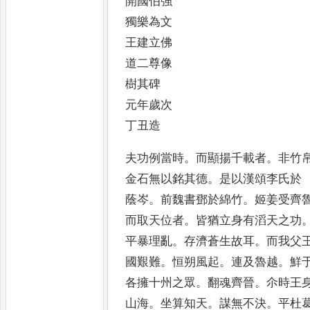
開國伯強
獨樂為文
王建立佛
道二尊像
樹其碑
元年歲次
丁丑造
夫功例當時
。
而顯揚千載者
。
非竹
金石無以銘其德
。
是以漢頌李氏於
蔭岑
。
前魏書鄧於綿竹
。
姬姜受齊
而取天位者
。
皆猶立身有滔天之功
平暴理亂
。
存濟蒼生故耳
。
而我父
國艱難
。
恒朔風起
。
連及魯越
。
鮮
各擁十州之眾
。
翻魂齊晉
。
尒時王
山海
。
坐算知天
。
謀無不決
。
平杜