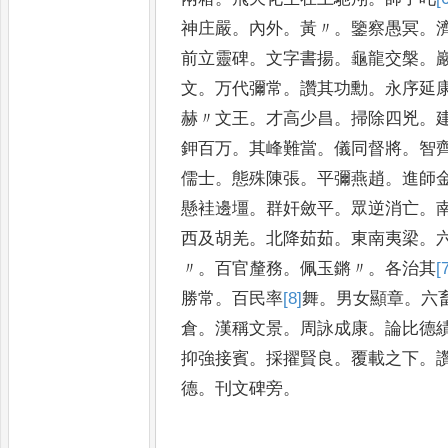
神庄嚴
。
內外
。
黃〃
。
鑒察愚冥
。
前立靈碑
。
文字書揚
。
龜龍交槃
。
文
。
万代彌常
。
讚其功勳
。
永序延
赫〃文王
。
才高少昌
。
掃除四兇
。
鉀百万
。
其峰難當
。
儀同督將
。
智
儒士
。
態殊陳張
。
平彌燕趙
。
進師
懸袿邊壃
。
群奸斂平
。
眾逆消亡
。
西及胡羌
。
北降茹茹
。
東南夷梁
。
〃
。
百官釐務
。
佩玉鏘〃
。
各治其
[
勝常
。
百民率
[8]
舞
。
男女顯章
。
六
倉
。
漢稱文景
。
周詠成康
。
論比德
抑強接賓
。
採擢賢良
。
覆載之下
。
德
。
刊文碑旁
。