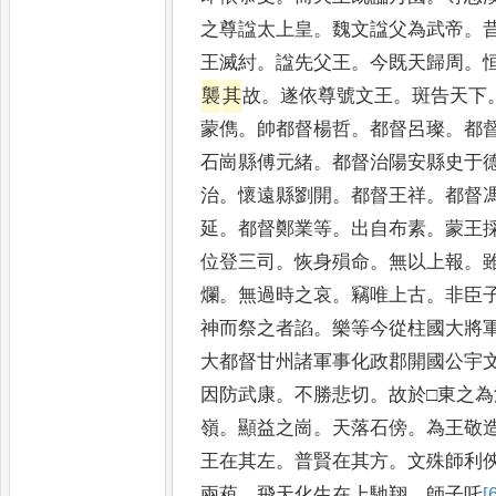
之尊諡太上皇
。
魏文諡父為武帝
。
王滅紂
。
諡先父王
。
今既天歸周
。
襲
其
故
。
遂依尊號文王
。
斑告天下
蒙儁
。
帥都督楊哲
。
都督呂璨
。
都
石崗縣傅元緒
。
都督治陽安縣史于
治
。
懷遠縣劉開
。
都督王祥
。
都督
延
。
都督鄭業等
。
出自布素
。
蒙王
位登三司
。
恢身殞命
。
無以上報
。
爛
。
無過時之哀
。
竊唯上古
。
非臣
神而祭之者諂
。
樂等今從柱國大將
大都督甘州諸軍事化政郡開國公宇
因防武康
。
不勝悲切
。
故於□東之
嶺
。
顯益之崗
。
天落石傍
。
為王敬
王在其左
。
普賢在其方
。
文殊師利
兩葙
。
飛天化生在上馳翔
。
師子吒
[