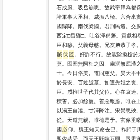
石成風
。
吸岳崩思
。
故武帝拜為都
諸軍事大丞相
。
威振八極
。
六合來
國歸降
。
南伐梁國
。
君刑民遷
。
交
西定□昌鄧□
。
吐谷渾稱藩
。
貢獻相
臣和穆
。
父義母慈
。
兄友弟恭子孝
賊
伏
匿
。
奸詐不行
。
故能除攙槍於
莫
。
囹圄無阿枉之囚
。
幽澗無屈滯
士
。
今日俗美
。
遵同慈父
。
昊天不
於長安
。
百姓號墓
。
如遭先妣之喪
臣
。
咸推世子代其父位
。
心在哀迷
積善
。
必加餘慶
。
善惡報應
。
唯在
以湯王自澆
。
甘澤降注
。
宋景思殃
從
。
天道無親
。
唯德是予
。
玄像垂
國
必
仰
。
魏王知天命去已
。
祚歸于
即依恭受
。
而天王既臨万國
。
尋思