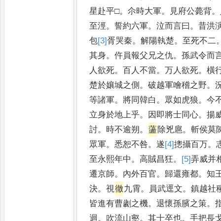
星赴平□
。
尒時大軍
。
見府公薨背
。
至涇
。
誓約六軍
。
泣而言曰
。
昔洪
包
[3]
胥
哭秦
。
解陽執楚
。
至死不二
其身
。
仵員報父兄之仇
。
孫武令而
人欲死
。
百人不當
。
万人欲死
。
橫
楚於孃城之側
。
破越軍噲稽之野
。
等諸軍
。
將同韓白
。
眾如虎狼
。
今
立身於地上乎
。
因即將士同心
。
揚
討
。
時不逾朔
。
蘯
除兇扈
。
斬侯莫
眾軍
。
悉恕不咎
。
遂
[4]
摠
攝百万
。
至永熙年中
。
高賊昌狂
。
[5]
弄
威并
遷京師
。
內外百官
。
歸還雍都
。
知
決
。
視
徹
九霄
。
員武逕文
。
鎮越社
皆進有曹劌之機
。
退懷孫臏之策
。
迴
。
吹流山壑
。
其士卒也
。
手把長