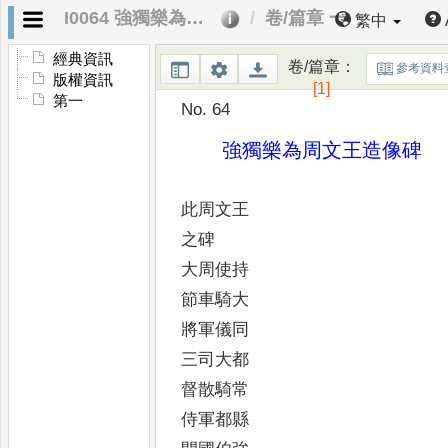
I0064 強獨樂為周文王造像碑
卷/篇章 一
繁中
經典資訊
卷/篇章
：
參考資料
版權資訊
[1]
第一
No. 64
強獨樂為周文王造像碑
此周文王
之碑
大周使持
節車騎大
將軍儀同
三司大都
督散騎常
侍軍都縣