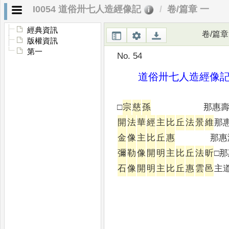
I0054 道俗卅七人造經像記
卷/篇章 一
經典資訊
卷/篇章
版權資訊
第一
No. 54
道俗卅七人造經像
□
宗
慈
孫
那惠
開
法
華
經
主
比
丘
法
景
維
那
金
像
主
比
丘
惠
那惠
彌
勒
像
開
明
主
比
丘
法
昕
□
石
像
開
明
主
比
丘
惠
雲
邑
主