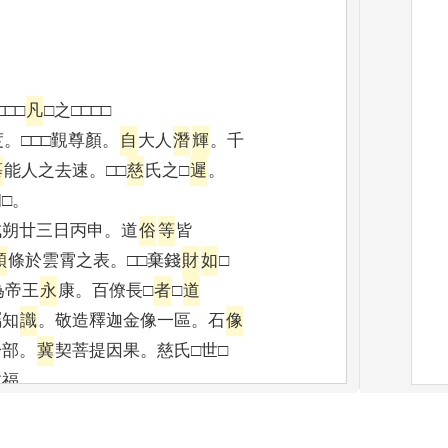
□□□
凡
□之□□□□
度
。
□□□覲尊顏
。
自
大人
潛
輝
。
千
慕
能人之去速
。
□□
慈
氏之□
遲
。
□
。
戊朔廿三日丙申
。
道
俗
等
皆
穎
條於雲霄之表
。
□□棄錢
財
如
□
為帝王
永
康
。
百僚長□
者
□
道
屬知
識
。
敬造釋迦金像一區
。
石
像
一部
。
冀
契菩提因果
。
慈氏□世□
此福
。
□遠
捨
識
迷□□□□□
瞻
未識顏色□化賢劫□□