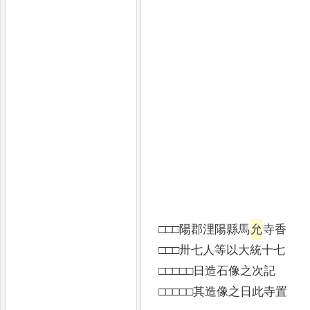
□□□陽郡浬陽縣馬
允
寺香
□□□卅七人等以大統十七
□□□□□日造石像之次記
□□□□□其造像之日此寺置