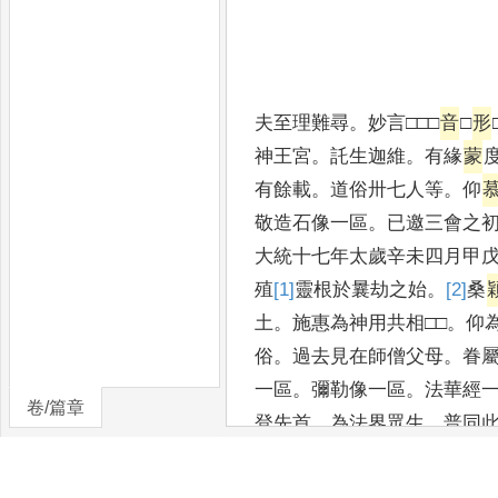
夫至理難尋
。
妙言□□□
音
□
形
神王宮
。
託生迦維
。
有緣
蒙
有餘載
。
道俗卅七人等
。
仰
敬造石像一區
。
已邀三會之初
大統十七年太歲辛未四月甲
殖
[1]
靈
根於曩劫之始
。
[2]
桑
土
。
施惠為神用共相□□
。
仰
俗
。
過去見在師僧父母
。
眷
一區
。
彌勒像一區
。
法華經
卷/篇章
登先首
。
為法界眾生
。
普同
其辭曰
。
善逝去□其唯
仰邀慈 神化迹顧