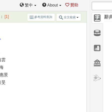
贊助
繁中
About
：
[1]
辭
參考資料查詢
全文檢索
記
壽
惠雲
海
那惠景
道旻