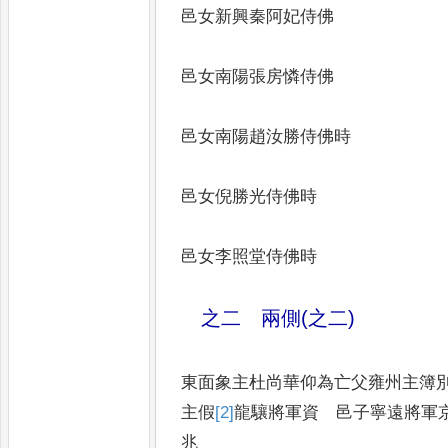
邑女新興秦阿妃侍佛
邑女南陽張房憐侍佛
邑女南陽趙汝勝侍佛時
邑女倪勝光侍佛時
邑女李照堂侍佛時
之二 兩側(之二)
東面象主杜尚華仰為亡父雍州
主假
[2]
龍
驤將軍資 邑子寧遠將軍
兆 邑子鎮