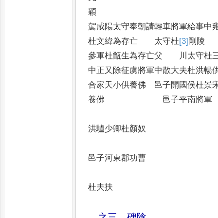
穎
駕咸陽太守奉朝請輕車將軍給事
杜文緯為存亡 太守杜
[3]
剛
陵
參軍杜甑生為存亡父 川太守杜
中正又除征虜將軍中散大夫杜洪暢
合家天小供養佛 邑子開國侯杜景
養佛 邑子平南將軍
洪驢少卿杜顏奴
邑子河東郡功曹
杜夫扶
之三 碑陰