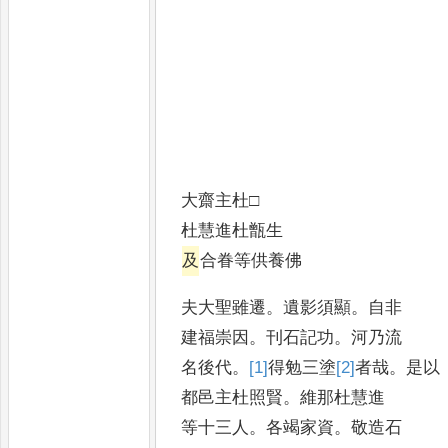
大齋主杜□
杜慧進杜甑生
及
合眷等供養佛
夫大聖雖遷
。
遺影須顯
。
自非
建福崇因
。
刊石記功
。
河乃流
名後代
。
[1]
得
勉三塗
[2]
者
哉
。
是以
都邑主杜照賢
。
維那杜慧進
等十三人
。
各竭家資
。
敬造石