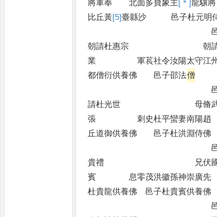
將軍奉 北面多寶象主
[＊]
龍
比丘黃
[5]
臺
縣沙 邑子杜元明
邑
朝請杜惠宗 朝請郡
業 軍萇社令汝陽太
都僧衍供養佛 邑子邵法
僧
邑子討寇將
請杜光世 母脩武張
張 刺史杜平蠻妻
丘道御供養佛 邑子杜洪淵侍佛
邑子陽翟郡
貴禮 兄伏國弟阿
賓 息零茂洪徽孫神崇
杜貴龍供養佛 邑子杜貴賓供養佛
邑