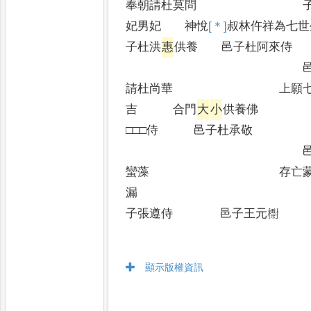
奉朝請杜莫問 子寬女
妃男妃 神悅
[＊]
叔
林仵祥為七世
子杜洪
惠
供養 邑子杜阿來侍
邑子宣威將
請杜尚華 上願七世
吉 合門
大
小
供養佛
□□□侍 邑子杜承敬
邑子杜長文
蠻藻 存亡蒙福
漏 
子張遵侍 邑子王元㯹
顯示版權資訊