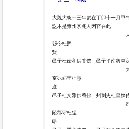
大魏大統十三年歲在丁卯十一月甲
訖本是雍州京兆人因官在此
大都邑主殿
縣令杜照
邑子杜始和供養佛 邑子平南將軍
大都維那冠
京兆郡守杜慧
邑子杜文雅供養佛 州刺史杜皇奴
都邑主積野
陵郡守杜猛