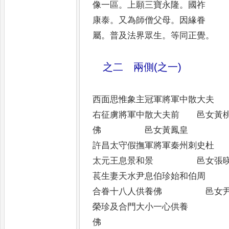
像一區
。
上願三寶永隆
。
國祚
康泰
。
又為師僧父母
。
因緣眷
屬
。
普及法界眾生
。
等同正覺
。
之二 兩側(之一)
西面思惟象主冠軍將軍中散大夫 
右征虜將軍中散大夫前 邑女黃
佛 邑女黃鳳皇
許昌太守假撫軍將軍秦州刺史杜 
太元王息景和景 邑女張暎
萇生妻天水尹息伯珍始和伯周
合眷十八人供養佛 邑女尹
榮珍及合門大小一心供養