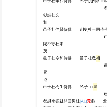
邑子杜季和侍佛 邑子鎮西將軍
都維那殿中
朝請杜文
邑子杜仲賢侍佛 刺史杜王國侍
邑中正寧朔
陽郡守杜零
邑子杜令和侍佛 邑子杜敬
祖
邑中正伏波
景
邑子杜樹生侍佛 邑子□□
崔
邑子寧朔將
都慰南頓縣開國男杜
[A1]
无
龜 北