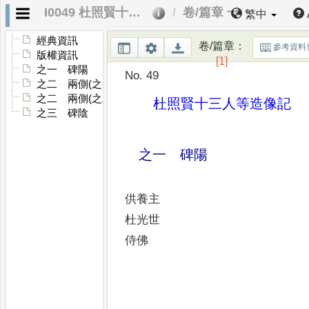
I0049 杜照賢十三人等造像記
卷/篇章 一
繁中
經典資訊
卷/篇章
：
參考資料
版權資訊
[1]
之一 碑陽
No. 49
之二 兩側(之一)
之二 兩側(之二)
杜照賢十三人等造像記
之三 碑陰
之一 碑陽
供養主
杜光世
侍佛