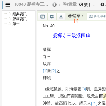
I0040 凝禪寺三級浮圖碑
卷/篇章 一
繁中
經典資訊
卷/篇章
：
參考資料
版權資訊
[1]
第一
No. 40
凝禪寺三級浮圖碑
凝禪
寺三
級浮
[1]
圖
[2]
之
碑頌
□纖景凝麗
。
則海鏡圖
[3]
明
。
皇秀
□□□聖
。
□薇□而顯淵蹤
。
現元吉而
沖旨
。
故高蹈七步
。
耀天人
[＊]
之
儀