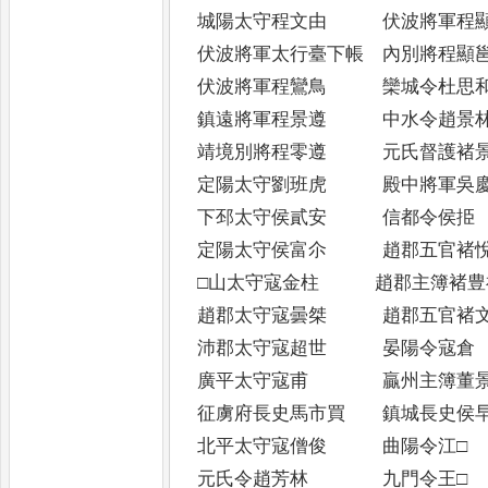
城陽太守程文由 伏波將軍程
伏波將軍太行臺下帳 內別將程顯
伏波將軍程鸞鳥 欒城令杜思
鎮遠將軍程景遵 中水令趙景
靖境別將程零遵 元氏督護褚
定陽太守劉班虎 殿中將軍吳
下邳太守侯貳安 信都令侯挋
定陽太守侯富尒 趙郡五官褚
□山太守寇金柱 趙郡主簿褚豊
趙郡太守寇曇桀 趙郡五官褚
沛郡太守寇超世 晏陽令寇倉
廣平太守寇甫 贏州主簿董
征虜府長史馬市買 鎮城長史侯
北平太守寇僧俊 曲陽令江□
元氏令趙芳林 九門令王□