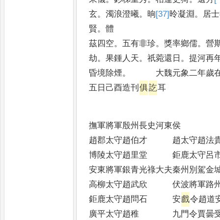
玄
。
濁浪澄曦
。
晌
[37]
昤
凝淵
。
居士
賢
。
體
茲四空
。
五有非珍
。
獎率鄉儒
。
營
劫
。
果鍾人天
。
祇菀還日
。
提河再
昏境除煙
。
大魏元象二年歲在申
五日己酉造刊
俱
訖
耳
撫軍將軍殷州長史河東侯
趙郡太守趙伯才 趙太守趙法
博陵太守趙里堂 鉅鹿太守呂
安東將軍銀青光祿大夫秦州別駕金
高柳太守趙武欣 伏波將軍路州
鉅鹿太守趙問石 安
戲
令趙道
廣平太守趙稚 九門令賈曇