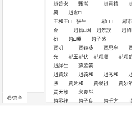
趙普安 甄嵩 趙貴禮 趙
興 趙倉□
王和王□ 張生 郝□□ 郝
金 趙僧□因 趙景謨 趙
衍 趙□暉 趙子盛
賈明 賈鍾葵 賈思寧 賈
光 郝玉郝伏 郝穎順 郝
趙詳生 蘇孟纂
趙買奴 趙義和 趙秀和 
勝 賈延和 賈榮祖 賈
賈天族 宋慶邕
卷/篇章
趙零祚 趙子良 趙千方
秀 趙□城 趙悛愛 趙
李稚興 趙元偉
郭季□ 郭興 褚盡愛 褚