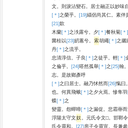
文
。
則淚沾變石
。
居士融正以妙味
[＊]
之
榮乎
。
[19]
緇
侶尚其仁
。
素伴
[21]
欽
木蘭
[＊]
之
泆露兮
。
夕
[＊]
餐
秋菊
[＊
菌
桂以
[23]
紉
蕙兮
。
索
胡繩
[＊]
之
纚
丹
[＊]
之
流乎
。
忠清淳信
。
子良
[＊]
之
徒乎
。
輕
[＊]
之
倫乎
。
[24]
嗒
然孤舉
[＊]
之
[25]
翰
志
。
是故鄉彥呼
[＊]
之
曰居士
。
融乃怵然而
[26]
愾
曰
也
。
何異飛蛾
[＊]
之
夕火焉
。
慘隼羽
蝶
[＊]
之
變靈
。
怨蟬啼
[＊]
之
漏促
。
悲霜蔕而
浮陽太守文
奴
。
元氏令文□
。
邯鄲
氏令靈和
。
[27]
房
子令靈宣
。
長兼參