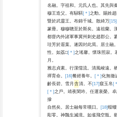
名融
。
字祖和
。
元氏人也
。
其先與
穆王造父
。
有騄駬
[＊]
之
勳
。
賜姓趙
暨於武靈王
。
布錦千城
。
散綺万
[15]
篆冊
。
穆穆聰至於斯矣
。
遠祖蘭
。
都督內外諸軍事冀州刺史趙郡公
。
珪芳於遐葉
。
遂因封此焉
。
居士融
性
。
如荔□
[＊]
之
瑤馨
。
懷珠照寂
。
月
。
雅志貞素
。
行潔儒流
。
清風峻遠
。
禪育命
。
[16]
餐
經養年
。
[＊]
化
無徹
齡長碧
。
雪月
含
清
。
不
[17]
窺
玉帛
[
[＊]
之
戶
。
靖夜閑吟
。
任運衰榮
。
卓
摻
自然矣
。
居士融每常嘆曰
。
[18]
蟝
螻
彫零
。
神飄生滅境
。
如雀飛空瓶
。