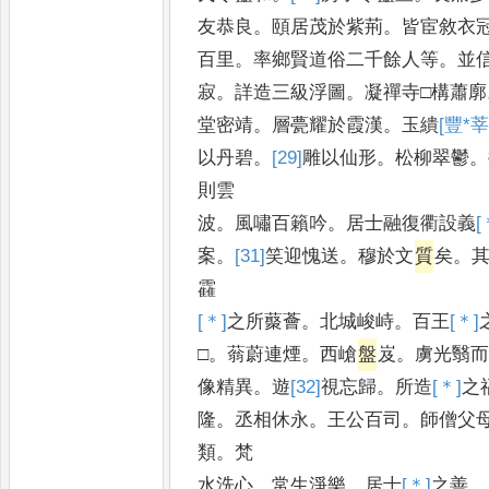
友恭良
。
頤居茂於紫荊
。
皆宦敘衣
百里
。
率鄉賢道俗二千餘人等
。
並
寂
。
詳造三級浮圖
。
凝禪寺□構蕭廓
堂密靖
。
層甍耀於霞漢
。
玉繢
[豐*莘
以丹碧
。
[29]
雕
以仙形
。
松柳翠鬱
。
則雲
波
。
風嘯百籟吟
。
居士融復衢設義
[
案
。
[31]
笑
迎愧送
。
穆於文
質
矣
。
靃
[＊]
之
所藂薈
。
北城峻峙
。
百王
[＊]
□
。
蓊蔚連煙
。
西嵢
盤
岌
。
虜光翳
像精異
。
遊
[32]
視
忘歸
。
所造
[＊]
之
隆
。
丞相休永
。
王公百司
。
師僧父
類
。
梵
水洗心
。
常生淨樂
。
居士
[＊]
之
善
。