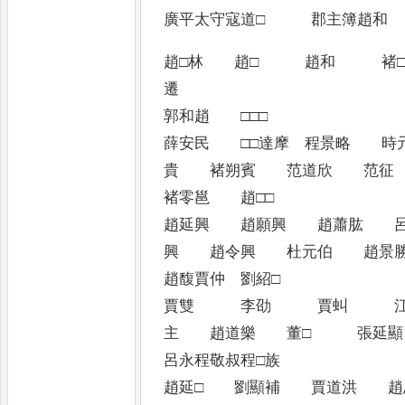
廣平太守寇道□ 郡主簿趙和
趙□林 趙□ 趙和 褚□
郭和趙 □□□
薛安民 □□達摩 程景略 時
貴 褚朔賓 范道欣 
褚零邕 趙□□
趙延興 趙願興 趙蕭肱 
興 趙令興 杜元伯 趙
趙馥賈仲 劉紹□
賈雙 李劭 賈虯 
主 趙道樂 董□ 張延
呂永程敬叔程□族
趙延□ 劉顯補 賈道洪 趙