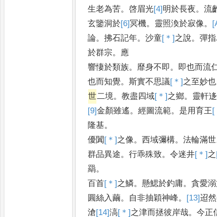
生老為苦
。
啓眉光
[4]
明
於長夜
。
流
玄鑒洞於
[6]
冥
機
。
靈照渙於寂像
。
[
論
。
拂石記年
。
沙童
[＊]
之
說
。
彈指
於群宗
。
應
響悽於類族
。
靡身不即
。
即也而流
也而知覺
。
斯實不思議
[＊]
之
至妙也
世
二境
。
教盡四域
[＊]
之
鄉
。
靈軒
[9]
金
顏雖遙
。
經圖流範
。
是用育王
[
隆基
。
優闐
[＊]
之
像
。
西域彌構
。
法輪滿世
群品異途
。
行乖殊致
。
令迷井
[＊]
之
羂
。
百首
[＊]
之
鱗
。
懸鰓於釣庸
。
貪愛溺
圓絲入繭
。
自非抽穎神峰
。
[13]
迢
然
滄
[14]
滈
[＊]
之
津而拯彼岸哉
。
今正