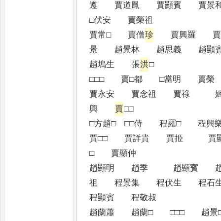
遵 賈道鳳 賈顯賓 賈
□伏安 賈榮祖
賈常□ 賈僧
珍
賈興羅 賈
景 趙景林 趙思義 趙
趙塢生 張
洪
□
□□□ 賈□都 □當明 
賈永安 賈念祖 賈祿 姬
興
賈
□□
□方趙□ □□侍 程羅□ 
賈□□ 賈詳貴 賈挋 賈
□ 賈顯仲
趙顯明 趙季 趙顯賓 趙
祖 程景集 程伏生 程
程顯賓 程敬叔
趙蘭蕭 趙蘭□ □□□ 趙