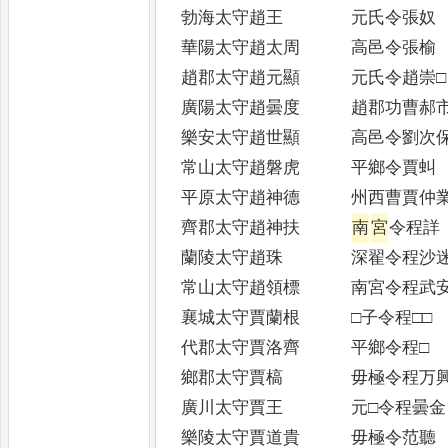
勃海太守趙王 元氏令張奴
華陽太守趙太周 高邑令張榆
趙郡太守趙元顯 元氏令趙崇□
廣陽太守趙曇度 趙郡功曹郝
樂安太守趙世顯 高邑令劉次
常山太守趙磐虎 平鄉令賈虯
平原太守趙神德 州西曹賈仲
齊郡太守趙神扶
南
宮
令程詳
蘭陵太守趙珠 深翟令程沙
常山太守趙領標 南宮令程武
襄城太守賈蘭根 □子令程□□
代郡太守賈洛齊 平鄉令程□
鄉郡太守賈槁 毋極令程万
廣川太守賈王 元□令程曇金
樂陵太守賈道貴 毋極令范聽