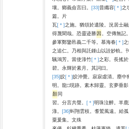
壤
。
鄉義僉言曰
。
[33]
昔
纖容
[＊]
之
篇
。
片
瓦
[＊]
之
施
。
猶頌於遺陵
。
況居士融
得
蔑聞哉
。
恐靈迹勝
因
。
空傳無記
參軍鄭鑒邑義二千等
。
慕海春
[＊]
之
之
追仁
。
乃相與託鍾山以詮妙軌
。
颿鴻芳
。
當使淥竹
[＊]
之
彩
。
長搖於
碧
。
永輝於素月
。
其詞曰
。
[35]
皎
[＊]
皎
沖覺
。
寂寂虛清
。
塵中
明
。
龍□現跡
。
素木歸靈
。
玄夢垂影
顏
同
習
。
分言共聲
。
[＊]
明
珠泣醉
。
羊鹿
淥
。
[36]
虯
翔雲枝
。
耆鷲風遠
。
給孤
粟爰集
。
文殊
來儀
。
釤梯重秀
。
枯蓮更猗
。
遺芳
[