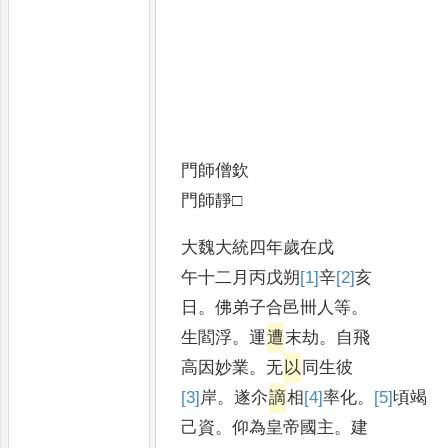
門師僧欽
門師靜□
大魏大統四年歲在戊
午十二月丙戊朔
[1]
辛
[2]
亥
日
。
佛弟子合邑卌人等
。
生閻浮
。
運
遭
末劫
。
自飛
高因妙業
。
无
以
同生彼
[3]
岸
。
遂尒
謫
相
[4]
率
化
。
[5]
頃
竭
己資
。
仰為皇帝國主
。
建