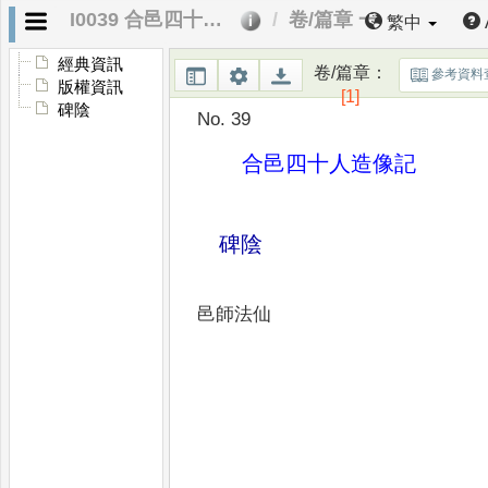
I0039 合邑四十人造像記
卷/篇章 一
繁中
經典資訊
卷/篇章
：
參考資料
版權資訊
[1]
碑陰
No. 39
合邑四十人造像記
碑陰
邑師法仙