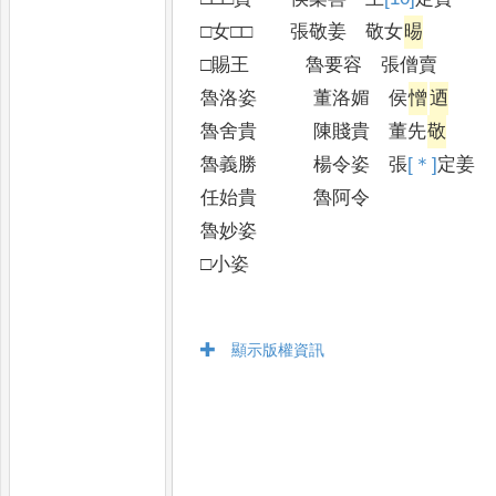
□女□□ 張敬姜 敬女
晹
□賜王 魯要容 張僧賣
魯洛姿 董洛媚 侯
憎
迺
魯舍貴 陳賤貴 董先
敬
魯義勝 楊令姿 張
[＊]
定
姜
任始貴 魯阿令
魯妙姿
□小姿
顯示版權資訊