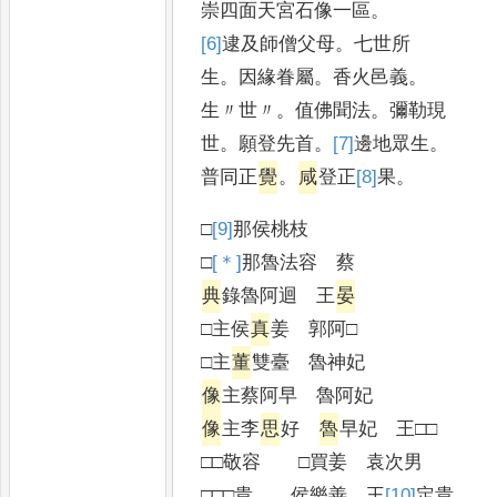
崇四面天宮石像一區
。
[6]
逮
及師僧父母
。
七世所
生
。
因緣眷屬
。
香火邑義
。
生〃世〃
。
值佛聞法
。
彌勒現
世
。
願登先首
。
[7]
邊
地眾生
。
普同正
覺
。
咸
登正
[8]
果
。
□
[9]
那
侯桃枝
□
[＊]
那
魯法容 蔡
典
錄魯阿迴 王
晏
□主侯
真
姜 郭阿□
□主
董
雙臺 魯神妃
像
主蔡阿早 魯阿妃
像
主李
思
好
魯
早妃 王□□
□□敬容 □買姜 袁次男
□□□貴 侯樂善 王
[10]
定
貴