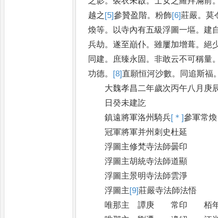
之影
。
袈衣未啟
。
士女之羅拜滿前
越之
[5]
參
贊盈階
。
粉飾
[6]
莊
嚴
。
莫
煥等
。
以寺內有五級浮圖一塸
。
建
兵劫
。
遂至巔仆
。
雖屢加增葺
。
絕
同建
。
庶臻永固
。
非敢云不可稱量
功德
。
[8]
直
願恒河沙數
。
同追斯福
大魏孝昌二年歲次丙午八月庚
日癸未建訖
鎮遠將軍洛州騎兵
[＊]
參
軍常煥
冠軍將軍并州刺史杜延
浮圖主修梵寺法師曇印
浮圖主胡統寺法師道顯
浮圖主景明寺法師雲淨
浮圖主
[9]
莊
嚴寺法師法悟
唯那主 譚庚 常印 栢