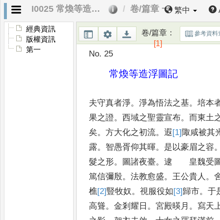
I0025 常煥等造浮圖記
卷/篇章 一
繁中
經典資訊
卷/篇章
：
參考資料
版權資訊
[1]
第一
No. 25
常煥等造浮圖記
夫守真者淨
。
淨為悟法之基
。
培本
果之證
。
西域之聖靈宣布
。
而東土
矣
。
方大化之初流
。
遐
[1]
陬
咸被其
露
。
智愚胥仰其暉
。
是以豪眉之容
髮之形
。
圖諸夜臺
。
逮 皇魏受
篤信彌殷
。
法教愈盛
。
王公貴人
。
樵
[2]
豎
牧奴
。
視服役如
[3]
歸
市
。
于
高聳
。
金剎耀日
。
宮殿暎月
。
寫天