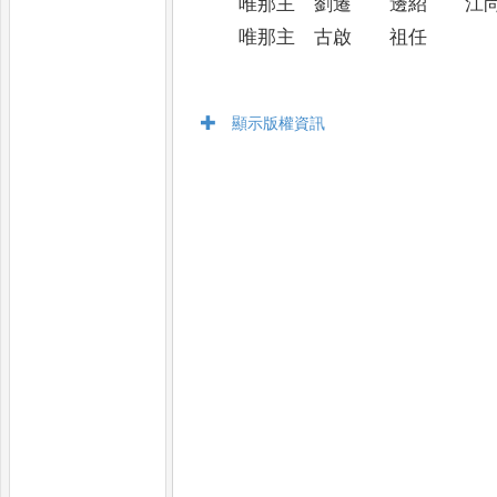
唯那主 劉遷 邊紹 江
唯那主 古啟 祖任
顯示版權資訊