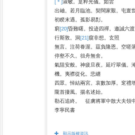
[＊]
淑
敏
。
寔粹光儀
。
如雲
出岫
。
若月臨池
。
契闊家艱
。
屯亶
初睽末遇
。
孤影易彯
。
窮
[20]
昏
難曙
。
投迹四禪
。
邀誠六渡
行斯敦
。
洞
[21]
窺
非想
。
玄照
無言
。
注荷眷渥
。
茲負隆恩
。
空嗟
停壑不久
。
徂舟無舍
。
氣阻安般
。
神疲旦夜
。
延竚翠儀
。
機
。
夷襟從化
。
悲纏
四眾
。
悼結兩宮
。
哀數加厚
。
窆禮
隴首捿風
。
揚名述始
。
勒石追終
。
征虜將軍中散大夫領
李寧民書
顯示版權資訊