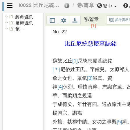
I0022 比丘尼統慈慶墓誌銘
卷/篇章 一
繁中
經典資訊
卷/篇章
：
參考資料
版權資訊
[1]
第一
No. 22
比丘尼統慈慶墓誌銘
魏故比丘
[1]
尼
統慈慶墓誌銘
[＊]
尼
俗姓王氏
。
字鍾兒
。
太原祁人
象之女也
。
稟氣
[3]
淑
真
。
資
神
[4]
休
烈
。
理懷貞粹
。
志識寬遠
。
華
。
而柔順之規邁
于成德矣
。
年廿有四
。
適故豫州主
楊興宗
。
諧襟
外族
。
執禮中饋
。
女功之事既
[5]
緝