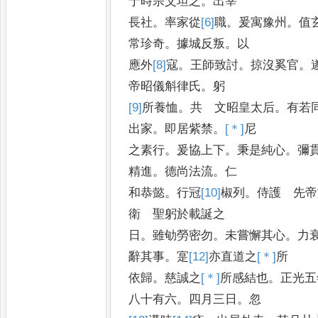
于時宗父坦之
。
出宰
長社
。
率家從
[6]
職
。
爰寓豫州
。
值
常珍奇
。
據城反叛
。
以
應外
[8]
寇
。
王師致討
。
掠沒奚官
。
帝昭儀斛律氏
。
躬
[9]
所
養恤
。
共 文昭皇太后
。
有若
出家
。
即居紫禁
。
[＊]
尼
之素行
。
爰協上下
。
秉是純心
。
彌
精進
。
德尚法流
。
仁
和恭懿
。
行冠
[10]
椒
列
。
侍護 先帝
衛 聖躬於載誕之
日
。
雖劬勞密勿
。
未嘗懈其心
。
力
辭
其事
。
寔
[12]
亦
直道之
[＊]
所
依歸
。
慈誠之
[＊]
所
感結也
。
正光五
八十有六
。
四月三日
。
忽