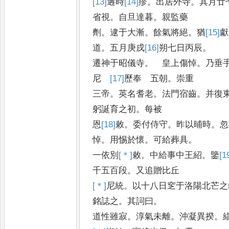
[13]
遘
時
[14]
疹
。
出居外寺
。
其月廿
省視
。
自旦達暮
。
親監藥
劑
。
逮于大漸
。
餘氣將絕
。
猶
[15]
獻
道
。
五月庚戌
[16]
朔
七日丙辰
。
遷神于昭儀寺
。
皇上傷悼
。
乃垂
尼
[17]
歷
奉 五朝
。
崇重
三帝
。
英名耆老
。
法門宿齒
。
并復
躬誕育之初
。
每被
恩
[18]
敕
。
委付侍守
。
昨以晡時
。
忽
悼
。
用惕於懷
。
可給葬具
。
一依別
[＊]
敕
。
中給事中王紹
。
鑒
[1
千五百段
。
又追贈比丘
[＊]
尼
統
。
以十八日窆于洛陽北芒之
銘誌之
。
其詞曰
。
道性雖寂
。
淳氣未離
。
沖凝異揆
。