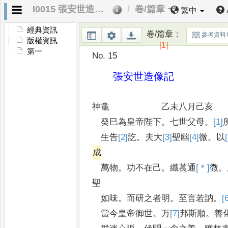
I0015 張安世造像記
卷/篇章 一
繁中
經典資訊
卷/篇章
：
參考資料
版權資訊
[1]
第一
No. 15
張安世造像記
神龕 乙未八月己亥
癸巳為皇帝陛下
。
七世父母
。
[1]
生告
[2]
訖
。
夫大
[3]
聖
幽
[4]
微
。
以
成
萬物
。
功不在己
。
纖萇通
[＊]
微
。
聖
如味
。
而研之者明
。
至言若訥
。
[
當今皇帝御世
。
万
[7]
邦
斯順
。
善