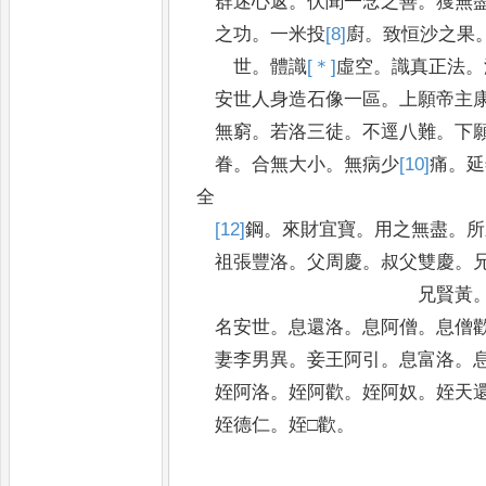
群迷心返
。
伏聞一念之善
。
獲無
之功
。
一米投
[8]
廚
。
致恒沙之果
世
。
體識
[＊]
虛
空
。
識真正法
。
安世人身造石像一區
。
上願帝主
無窮
。
若洛三徒
。
不逕八難
。
下
眷
。
合無大小
。
無病少
[10]
痛
。
延
全
[12]
鋼
。
來財宜寶
。
用之無盡
。
所
祖張豐洛
。
父周慶
。
叔父雙慶
。
兄賢黃
名安世
。
息還洛
。
息阿僧
。
息僧
妻李男異
。
妾王阿引
。
息富洛
。
姪阿洛
。
姪阿歡
。
姪阿奴
。
姪天
姪德仁
。
姪□歡
。