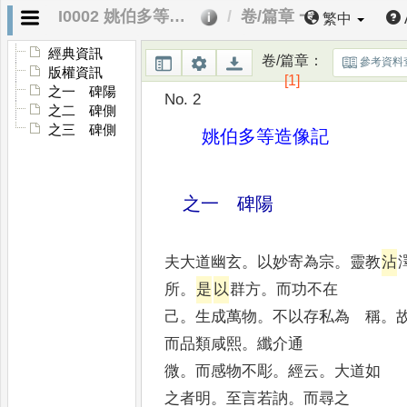
I0002 姚伯多等造像記
卷/篇章 一
繁中
經典資訊
卷/篇章
：
參考資料
版權資訊
[1]
之一 碑陽
No. 2
之二 碑側
之三 碑側
姚伯多等造像記
之一 碑陽
夫大道幽玄
。
以妙寄為宗
。
靈教
沾
所
。
是
以
群方
。
而功不在
己
。
生成萬物
。
不以存私為 稱
。
而品類咸熙
。
纖介通
微
。
而感物不彫
。
經云
。
大道
之者明
。
至言若訥
。
而尋之