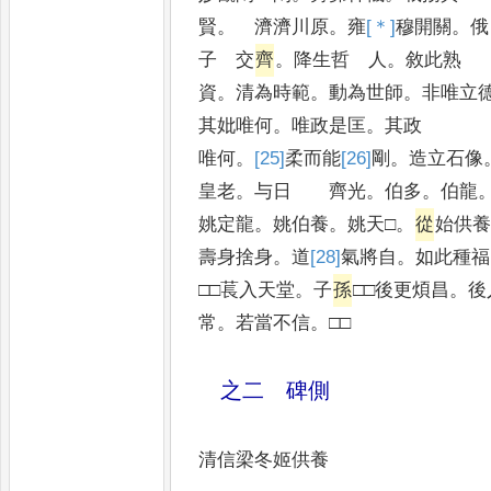
賢
。
濟濟川原
。
雍
[＊]
穆
開關
。
俄
子 交
齊
。
降生哲 人
。
敘此熟
資
。
清為時範
。
動為世師
。
非唯立
其妣唯何
。
唯政是匡
。
其政
唯何
。
[25]
柔
而能
[26]
剛
。
造立石像
皇老
。
与日 齊光
。
伯多
。
伯龍
姚定龍
。
姚伯養
。
姚天□
。
從
始供
壽身捨身
。
道
[28]
氣
將自
。
如此種福
□□萇入天堂
。
子
孫
□□後更煩昌
。
後
常
。
若當不信
。
□□
之二 碑側
清信梁冬姬供養