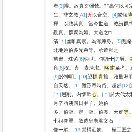
者
[3]
辨
。
故真文彌梵
。
非高何以可
生
。
非玄教
[A1]
无
以合空
。
[4]
鬱
陵
禪
。
以致其真
。
當今世道
。
教紛群
亂真
。
群聚為媚
。
大道之□
清
[＊]
虛
唯真素
。
為潔練身
。
[5]
剋
北地姚伯多兄弟等
。
承帝舜之
苗冑
。
珠紫
[6]
奕
世
。
仰論士
[7]
爵
。
雍
[8]
穆
。
貞 素清潔
。
略
肅
至孝
。
[9]
於
神明
。
[10]
望
標
青
族
。
雅量淵
自天然
。
[11]
雖
形寄時俗
。
超然
[12]
[＊]
剋
削
。
內懷歡
心
。
[＊]
於
大代太
月辛酉朔四日甲子
。
姚伯
多
。
伯龍
。
定 龍
。
伯養
。
天虎
等
七祖眷屬
。
敬造皇老君文石
像一軀
。
[13]
營
構莊飾
。
極工匠之