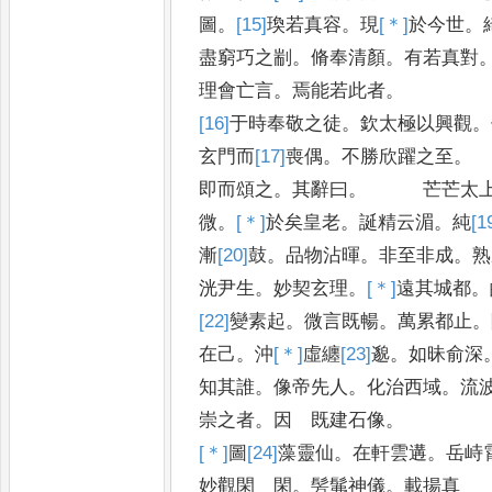
圖
。
[15]
瑍
若真容
。
現
[＊]
於
今世
。
盡窮巧之剬
。
脩奉清顏
。
有若真對
理會亡言
。
焉能若此者
。
[16]
于
時奉敬之徒
。
欽太極以興觀
。
玄門而
[17]
喪
偶
。
不勝欣躍之至
。
即而頌之
。
其辭曰
。
芒芒太
微
。
[＊]
於
矣皇老
。
誕精云湄
。
純
[1
漸
[20]
鼓
。
品物沾暉
。
非至非成
。
熟
洸尹生
。
妙契玄理
。
[＊]
遠
其城都
。
[22]
變
素起
。
微言既暢
。
萬累都止
。
在己
。
沖
[＊]
虛
纏
[23]
邈
。
如昧俞深
知其誰
。
像帝先人
。
化治西域
。
流
崇之者
。
因 既建石像
。
[＊]
圖
[24]
藻
靈仙
。
在軒雲遘
。
岳峙
妙觀閑 閑
。
髣髴神儀
。
載揚真