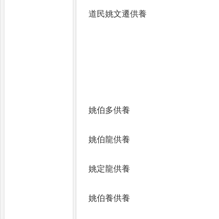
道民姚文遷供養
姚伯多供養
姚伯龍供養
姚定龍供養
姚伯養供養