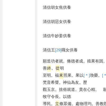
清信胡女焦供養
清信胡惡女供養
清信牛妙姜供養
清信王
[29]
職
女供養
願造功者就
。
脩德者成
。
殖果有因
善
終
。
從
明
至明
。
福
來
照果
。
果以
[＊]
瑍
榮
。
[
梵音希聲
。
神仙為友
。
歷
觀玉京
。
捨俗就道
。
貴在心精
。
願
牧守令長
。
以德
導民
。
立
條眾備
。
處物理均
。
善教