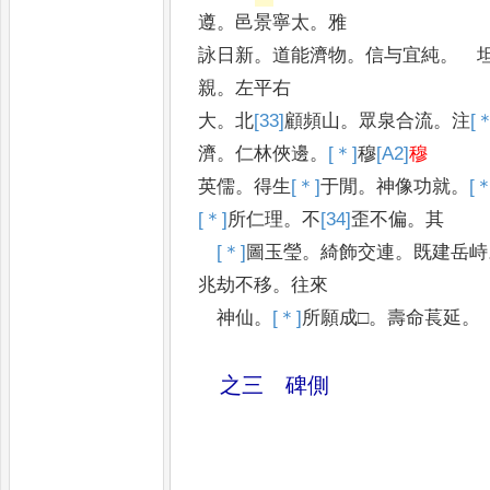
遵
。
邑景寧太
。
雅
詠日新
。
道能濟物
。
信与宜純
。
坦
親
。
左平右
大
。
北
[33]
顧
頻山
。
眾泉合流
。
注
[
濟
。
仁林俠邊
。
[＊]
穆
[A2]
穆
英儒
。
得生
[＊]
于
閒
。
神像功就
。
[＊
[＊]
所
仁理
。
不
[34]
歪
不偏
。
其
[＊]
圖
玉瑩
。
綺飾交連
。
既建岳峙
兆
劫不移
。
往來
神仙
。
[＊]
所
願成□
。
壽命萇延
。
之三 碑側