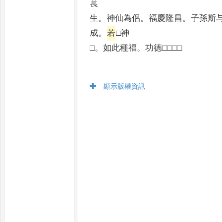
萇
生
。
神仙為侶
。
福慶隆昌
。
子孫斯
成
。
若
□神
□
。
如此種福
。
功德□□□□
顯示版權資訊