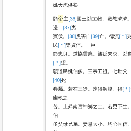
姚天虎供養
願
帝
主
[36]
國
王以□□物
。
敷教濟濟
邊
[37]
夷
賓伏
。
[38]
災
害自
[39]
亡
。
德流
[＊]
民
[＊]
樂
貞信
。
臣
節忠良
。
道協靈應
。
族延未央
。
以
[＊]
望
。
願道民姚伯多
。
三宗五祖
。
七世父
[40]
死
眷屬
。
若在三徒
。
速得解脫
。
得
[＊]
幽執之
苦
。
上昇南宮神鄉之土
。
若更下生
伯
多父母兄弟
。
妻息大小
。
均心同信