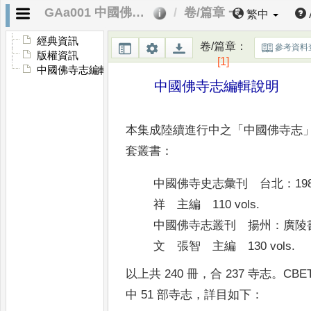
GAa001 中國佛寺志編輯說明
卷/篇章 一
繁中
經典資訊
卷/篇章
：
參考資料
版權資訊
[1]
中國佛寺志編輯說明
中國佛寺志編輯說明
本集成陸續進行中之
「
中國佛寺志
套叢書
：
中國佛寺史志彙刊 台北
：
19
祥 主編 110 vols.
中國佛寺志叢刊 揚州
：
廣陵
文 張智 主編 130 vols.
以上共 240 冊
，
合 237 寺志
。
CB
中 51 部寺志
，
詳目如下
：