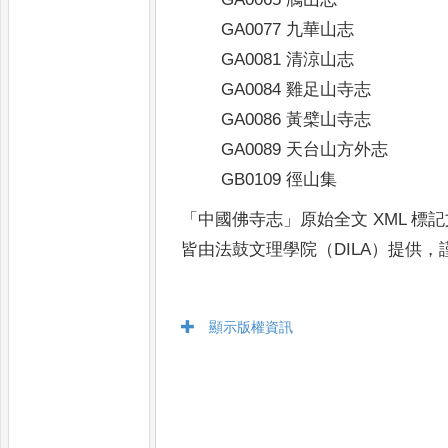
GA0077 九華山志
GA0081 清涼山志
GA0084 雞足山寺志
GA0086 黃檗山寺志
GA0089 天台山方外志
GB0109 徑山集
「
中國佛寺志
」
原始全文 XML 標
皆由法鼓文理學院（DILA）提供
，
顯示版權資訊