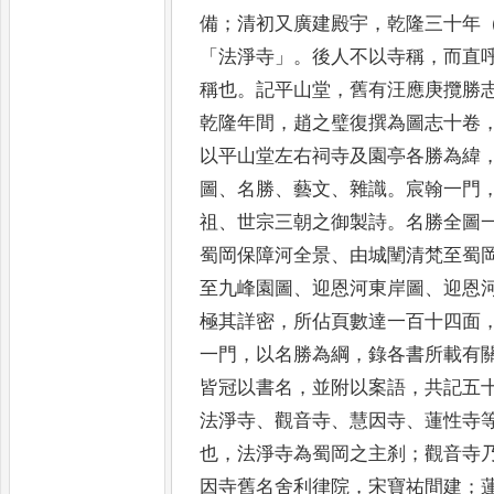
備
；
清初又
廣建殿宇
，
乾隆三十年
「
法淨寺
」。
後人不以寺稱
，
而直
稱也
。
記平山堂
，
舊有汪應庚攬勝
乾隆年間
，
趙之璧復撰為圖志十卷
以平山堂左右祠寺及園亭各勝為緯
圖
、
名勝
、
藝文
、
雜識
。
宸翰一門
祖
、
世宗三朝之御製詩
。
名勝全圖
蜀岡保障河全景
、
由城闉清梵至
蜀
至九峰園圖
、
迎恩河東岸圖
、
迎恩
極其詳密
，
所佔頁數達
一百十四面
一門
，
以名勝為綱
，
錄各書所載有
皆冠以書名
，
並附以案語
，
共記五
法淨寺
、
觀音寺
、
慧因寺
、
蓮性寺
也
，
法淨寺為蜀岡之主刹
；
觀音寺
因寺舊名舍利律院
，
宋寶祐間建
；