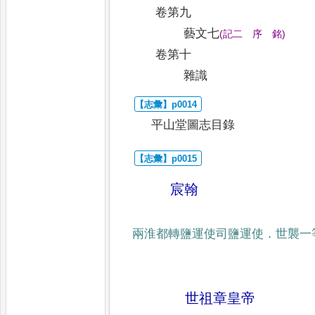
卷第九
藝文七
(
記二 序 銘
)
卷第十
雜識
平山堂圖志目錄
宸翰
兩淮都轉鹽運使司鹽運使
．
世襲一
世祖章皇帝