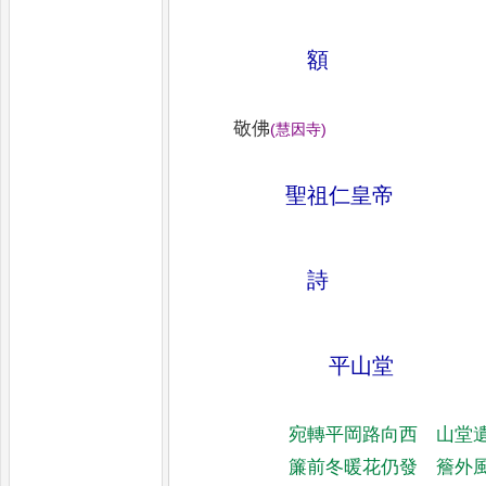
額
敬佛
(
慧因寺
)
聖祖仁皇帝
詩
平山堂
宛轉平岡路向西 山堂
簾前冬暖花仍發
簷外風