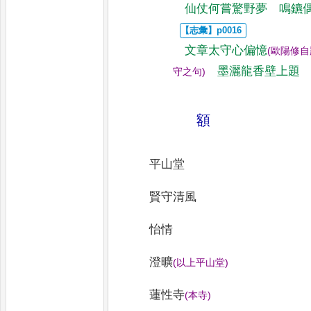
仙仗何嘗驚野夢 鳴鑣
文章太守心偏憶
(
歐陽修自
墨灑龍香壁上
題
守之句
)
額
平山堂
賢守清風
怡情
澄曠
(
以上平山堂
)
蓮性寺
(
本寺
)