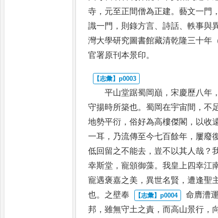
寺
，
元至正間僧為正建
。
藝文一門
識一門
，
則錄方言
、
詩話
、
軼事與
灣大學研究圖書館藏清乾隆三十年
官署原刊本景印
。
平山堂踞蜀岡巔
，
宋慶歷八年
守揚時所築也
。
蜀岡在宇宙間
，
不
地勢平衍
，
俗好為高樓傑閣
，
以收
一耳
，
乃流傳至今七百餘年
，
屢廢
低回留之不能去
，
豈不以其人哉
？
幸斯堂
，
寵頒
御藻
。
我
皇上四幸江
寵遇褒嘉之美
，
異世名賢
，
遭逢
聖
也
。
之壁奉
命膺漕
邦
，
雖無守土之責
，
而高山景行
，