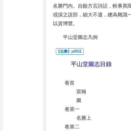
名勝門內
。
自餘方言詩話
，
軼事異
或採之說部
，
細大不遺
，
總為雜識
以資博覽
。
平山堂圖志凡例
平山堂圖志目錄
卷首
宸翰
圖
卷第一
名勝上
卷第二