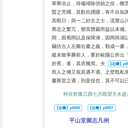
翠華涖止
，
得備埽除供頓之役
，
瞻
賢之芳躅
，
其歡欣踴躍
，
有不自知
其暇日
，
與一二好古之士
，
流覽山
舊志之繁冗
，
變其體裁而益以未
備
岡
，
因蜀岡以及保障湖
，
因岡
與湖
竊仿古人左圖右書之義
，
勒成一書
縱未敢爭勝前人
，
要於
歐陽公所云
於舊
」
者
，
其庶幾焉
。
夫
而人之傳又視其遇不遇
。
之壁既私
慶斯堂之遇
，
則是役也
，
其不可以
時在乾隆乙酉七月既望天水趙
平山堂圖志凡例