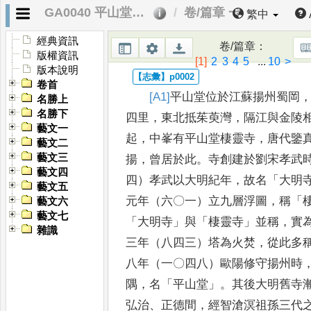
GA0040 平山堂圖志
卷/篇章 一
繁中
經典資訊
卷/篇章
：
版權資訊
[1]
2
3
4
5
...
10
>
版本說明
卷首
[A1]
平山堂位於江蘇揚州蜀岡
名勝上
名勝下
四里
，
東北抵茱萸灣
，
隔江與金陵
藝文一
起
，
中峯有平山堂棲靈寺
，
唐代鑒
藝文二
藝文三
揚
，
曾居於此
。
寺創建於劉宋孝武
藝文四
四）孝武以大明紀年
，
故名
「
大明
藝文五
元年（六〇一）立九層浮圖
，
稱
「
藝文六
藝文七
「
大明寺
」
與
「
棲靈寺
」
並稱
，
實
雜識
三年（八四三）塔為火焚
，
從此多
八年（一〇四八）歐陽修守揚州時
隅
，
名
「
平山堂
」。
其後大明舊寺
弘治
、
正德間
，
經智滄溟祖孫三代