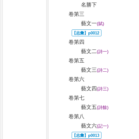
名勝下
卷第三
藝文一
(
賦
)
卷第四
藝文二
(
詩一
)
卷第五
藝文三
(
詩二
)
卷第六
藝文四
(
詩三
)
卷第七
藝文五
(
詩餘
)
卷第八
藝文六
(
記一
)