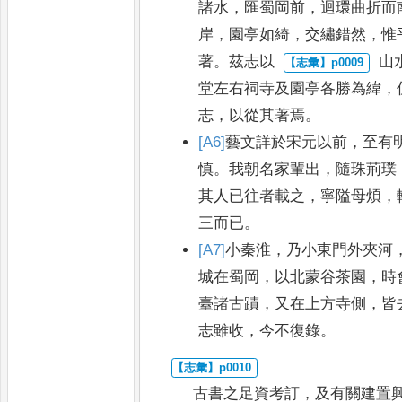
諸水
，
匯蜀岡前
，
迴環曲折而
岸
，
園亭
如綺
，
交繡錯然
，
惟
著
。
茲志以
山
堂左右祠寺及園亭各勝
為緯
，
志
，
以從其著焉
。
[A6]
藝文詳於宋元以前
，
至有
慎
。
我
朝名家輩出
，
隨珠荊璞
其人已往者載
之
，
寧隘母煩
，
三而已
。
[A7]
小秦淮
，
乃小東門外夾河
城在
蜀岡
，
以北蒙谷茶園
，
時
臺諸
古蹟
，
又在上方寺側
，
皆
志雖
收
，
今不復錄
。
古書之足資考訂
，
及有關建置