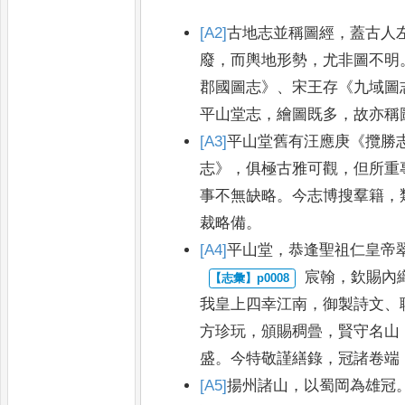
[A2]
古地志並稱圖經
，
蓋古人
廢
，
而輿地形勢
，
尤非圖不明
郡國
圖志
》、
宋王存
《
九域圖
平山堂志
，
繪
圖既多
，
故亦稱
[A3]
平山堂舊有汪應庚
《
攬勝
志
》，
俱極
古雅可觀
，
但所重
事不無缺
略
。
今志博搜羣籍
，
裁略備
。
[A4]
平山堂
，
恭逢
聖祖仁皇帝
宸翰
，
欽賜內
我
皇上四幸江南
，
御製詩文
、
方珍玩
，
頒賜稠曡
，
賢守名山
盛
。
今特敬謹繕錄
，
冠諸卷端
[A5]
揚州諸山
，
以蜀岡為雄冠