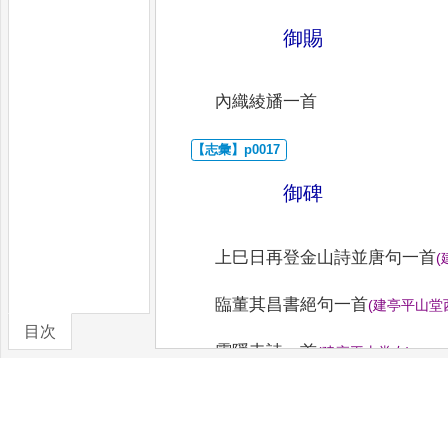
御賜
內織綾旙一首
御碑
上巳日再登金山詩並唐句一首
(
臨董其昌書絕句一首
(
建亭平山堂
目次
靈隱寺詩一首
(
建亭平山堂右
)
卷/篇章
世宗憲皇帝