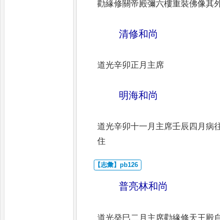
勸緣修關帝殿彌六樓重
裝佛像其
清
修和尚
道光辛卯正月主席
明海和尚
道光辛卯十一月主席壬辰四月病
住
普亮林和尚
道光癸巳二月主席勸緣修天王殿