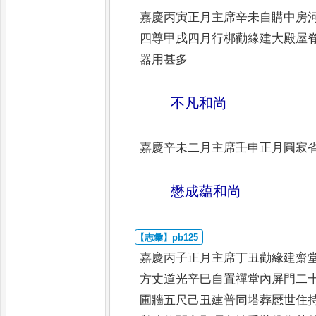
嘉慶丙寅正月主席辛未自購中房
四尊甲戌四月行梆勸緣建大殿屋
器用甚多
不凡和尚
嘉慶辛未二月主席壬申正月圓寂
懋成藴和尚
嘉慶丙子正月主席丁丑勸緣建齋
方丈道光辛巳自置禪堂內屏門二
圃牆五尺己丑建普同塔葬厯世
住