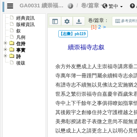
GA0031 續崇福寺志
卷/篇章 一
繁中
經典資訊
卷/篇章
：
參考資料
版權資訊
[1]
2
>
叙
凡例
住持
續崇福寺志叙
事實
詩
後跋
余方外友懋成上人主崇福寺講席垂
寺萬年簿一
冊
踵門屬余續輯寺志余
有譜寺志不續無以見佛法之宏施
猶
世系之繁衍崇福寺自嘉慶
辛酉歲朱
寺中上下千餘年之
事俱得瞭如指掌
其後殿宇之
創修住持之守護檀越之
美弗
彰揆諸君子表微之意尚不能無
以懋成上人之請更念上人以明心見