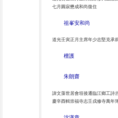
七月圓寂懋成和尚復住
祖峯安和尚
道光壬寅正月主席年少志堅克承
檀護
朱朗齋
諱文藻世居會垣後遷臨江鄉工詩
慶辛酉輯崇福寺志壬戌修寺萬年
沈漢章