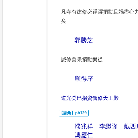
凡寺有建修必踴躍捐勸且竭盡心
矣
郭勝芝
誠修善果捐勸樂從
顧得序
道光癸巳捐資獨修天王殿
濮兆祥 李繼隆 戴
馮應仁