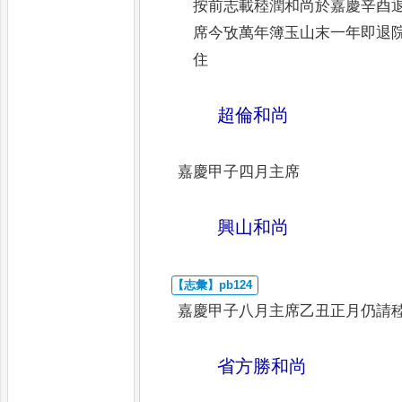
按前志載稑潤和尚於嘉慶辛酉
席今攷萬年簿玉山末一年
即
退
住
超倫和尚
嘉慶甲子四月主席
興山和尚
嘉慶甲子八月主席乙丑正月仍請
省方勝和尚