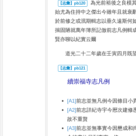
為光前裕後之良模
始尤為住
持中之傑出今雖年且就衰
於
前修之或泯期輯志以垂久遠斯何
揣固陋就萬年簿所記倣前志凡例輯
賢亦聊以紀實云爾
道光二十二年歲在壬寅四月
既
續崇福寺志凡例
[A1]
前志並無凡例今因條目小
[A2]
前志詳紀寺宇今厯次建修
故不重贅
[A3]
前志並無事實今因懋成和