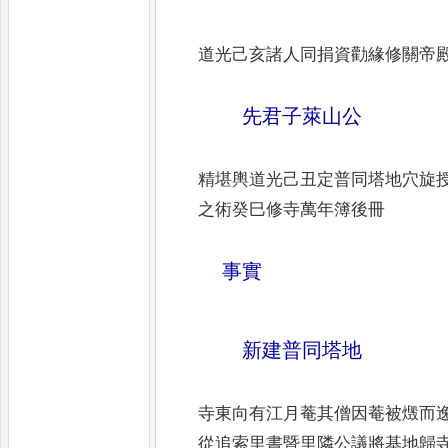
道光己亥諸人同捐資勸緣修關帝
先君子萊山公
精堪輿道光己丑定普同塔地穴旋
之術癸巳修寺萬年簿後
冊
事實
新建普同塔地
寺東向有江月菴其僧因菴被燬而
從追索里書暨里隣公議將基地歸