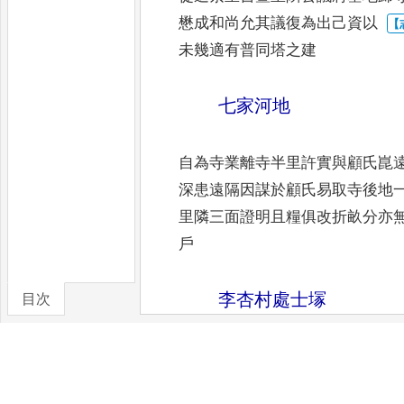
懋成和尚允其議復為出己資以
未幾適有普同塔之建
七家河地
自為寺業離寺半里許實與顧氏崑
深患遠隔因謀於顧氏易取寺後地
里隣三面證明且糧俱改折畝分
亦
戶
李杏村處士塜
目次
卷/篇章
在扇子地為懋成和尚故友因念其