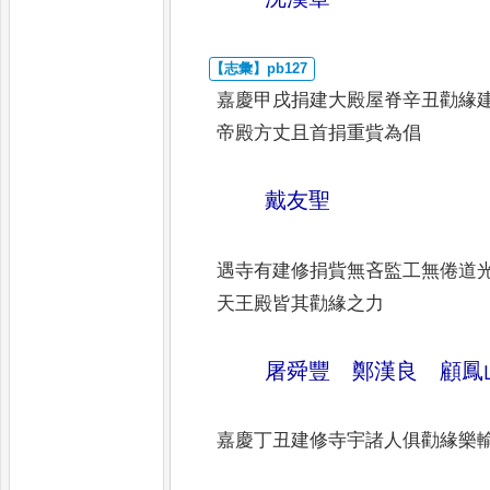
嘉慶甲戌捐建大殿屋脊辛丑勸緣
帝殿方丈且首捐重貲為倡
戴友聖
遇寺有建修捐貲無吝監工無倦道
天王殿皆其勸緣之力
屠舜豐 鄭漢良 顧鳳
嘉慶丁丑建修寺宇諸人俱勸緣樂