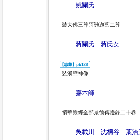
姚關氏
裝大佛三尊阿難迦葉二尊
蔣關氏 蔣氏女
裝湧壁神像
嘉本師
捐華嚴經全部景德傳燈錄二十卷
吳載川 沈桐谷 葉治