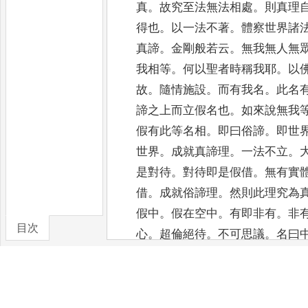
真
。
故究至法無法相處
。
則真理
得也
。
以一法不著
。
體察世界諸
真諦
。
金剛般
若云
。
無我無人無
我相等
。
何以聖者時稱我耶
。
以
故
。
隨情施設
。
而有我名
。
此名
諦之上而立假名也
。
如來說無我
假有此等名相
。
即曰俗諦
。
即世
世界
。
成就真諦理
。
一法不立
。
是對待
。
對待即是假借
。
無有實
借
。
成就俗諦理
。
然則此理究為
假中
。
假在空中
。
有即非有
。
非
目次
心
。
超倫絕待
。
不可思議
。
名
曰
卷/篇章
心佛眾生三無差別之理
。
中諦即
真諦即
心
。
如懷仁堂借非懷仁堂
究以何而立名耶
。
因緣和合故生