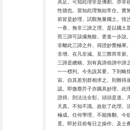
具足
。
可知此理非是佛創
。
亦非
性德也
。
當知此理無始常住
。
實
前皆是妙理
。
試觀無量國土
。
恆
一香
。
無非三諦之理
。
是以國土
而三諦可該攝
無餘
。
更進一步說
非離此三諦之外
。
得證妙覺極果
非增
。
在凡非減
。
亙三際而常新
三諦是總稱
。
別有
真諦俗諦中諦
一一標列
。
今先說其要
。
下則略
宙
。
自其差別群相求之
。
則難得
認
。
即微塵芥子亦圓具妙
理
。
此
證得
。
則法法全彰
。
頭頭是道
。
天
真
。
不知不識
。
故欲了此理
。
極成
。
任何學理
。
不能推翻
。
今
覓
。
即於目前每日之操作
。
及士