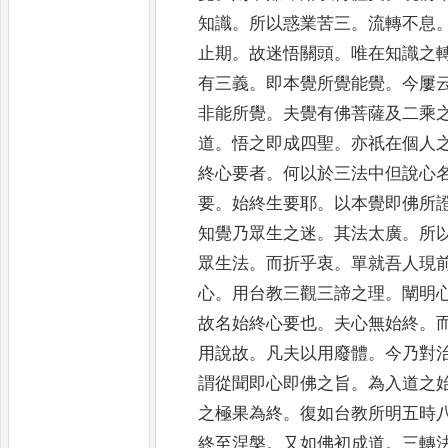
知識
。
所以惑業苦三
。
流轉不息
止期
。
故迷悟關頭
。
唯在知識之
有三義
。
即本覺所覺能
覺
。
今屢
非能所覺
。
夫覺有佛菩薩及二乘
道
。
悟之即成四聖
。
亦祇在個人
終心要者
。
何以於三法中但
說心
要
。
始終生要耶
。
以本覺即佛所
知覺乃
眾生之迷
。
其法太廣
。
所
眾生法
。
而折乎衷
。
單就吾人現
心
。
用台教三觀三諦之理
。
闡明
故名始終心
要也
。
夫心無始終
。
用說故
。
凡夫以用廢體
。
今乃對
謂從聞即心即佛之旨
。
為入道之
之極果為終
。
復
如台教所明五時
終至涅槃
。
又如佛初成道
。
三轉