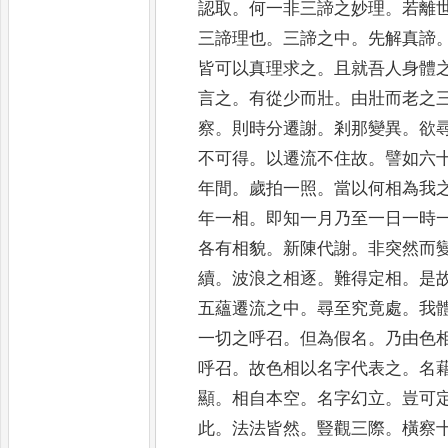
認取
。
何
一非三諦之妙理
。
若離
三諦理也
。
三諦之中
。
先解真諦
皆可以真理求之
。
且就吾人身體
言之
。
有從少
而壯
。
由壯而老之
察
。
則時分遷謝
。
剎那變異
。
欲
不可得
。
以遷流不住故
。
譬如六
年間
。
歲拍一照
。
當
以何相為我
年一相
。
即知一月乃至一日一時
各有相貌
。
新陳代謝
。
非突然而
續
。
波浪之相逐
。
難得定
相
。
是
五蘊遷流之中
。
尋至究竟處
。
我
一
切之呼召
。
但為假名
。
乃由色
呼召
。
故色相以名字代表之
。
名
顯
。
相自本空
。
名字幻立
。
豈可
此
。
法法
皆然
。
豎觀三際
。
橫察