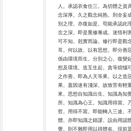
人
。
承認衣食住
三
。
為切體之資
念深厚
。
久之觀念純熟
。
則全妄
別之理
。
亦復如是
。
苟能承認此
念之深
。
即是熏修漸
成
。
迷悟利
可不知
。
剋實而論
。
修行即是觀
耳
。
何以故
。
以有思想
。
即分善
係由環境而生
。
分別之心
。
復變
想及環境
。
迭互生起
。
貪等煩惱
之作
善
。
即為人天等果
。
以之造
果
。
蓋因迷有淺深
。
故致苦有輕
來
。
思想自知識出生
。
知識為知
所
。
知識為
心王
。
知識用得當
。
哲
。
用得不當
。
即能轉入三途
。
體
。
亦即知識之錯謬
。
設由用認
覺
。
則不難即用以
得體矣
。
現前