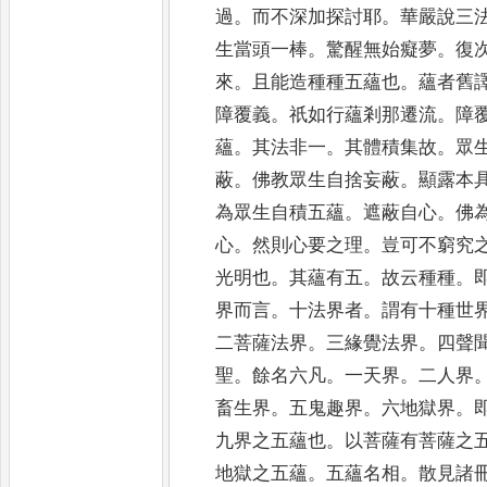
過
。
而不深加探討耶
。
華嚴
說三
生當頭一棒
。
驚醒無始癡夢
。
復
來
。
且能造種種五蘊也
。
蘊者舊
障覆義
。
祇如行蘊剎那遷流
。
障
蘊
。
其法非一
。
其體積集故
。
眾
蔽
。
佛教
眾生自捨妄蔽
。
顯露本
為眾生自積五蘊
。
遮蔽自
心
。
佛
心
。
然則心要之理
。
豈可不窮究
光明也
。
其蘊有五
。
故云種種
。
界而言
。
十法界者
。
謂
有十種世
二菩薩法界
。
三緣覺法界
。
四聲
聖
。
餘名六凡
。
一天界
。
二人界
畜生界
。
五鬼趣界
。
六地獄界
。
九界之五蘊也
。
以菩薩有菩薩之
地獄之
五蘊
。
五蘊名相
。
散見諸