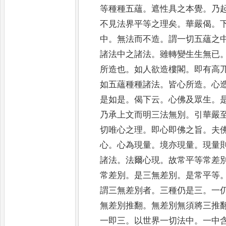
等種種五蘊
。
遮性具之本覺
。
乃
不見法界平等之理矣
。
華嚴偈
。
中
。
無法而不
造
。
謂一切五蘊之
諸法中之諸法
。
雖轉變生生無已
所造也
。
如人欲造樓閣
。
即有高
如五蘊種種諸法
。
皆心所造
。
心
是如是
。
偈下云
。
心佛及眾生
。
乃承上文而明三法無別
。
引華嚴
切唯心之理
。
即心即佛
之旨
。
夫
心
。
心為現量
。
境亦現量
。
現量
諸
法
。
法爾心現
。
故常平等常差
常差別
。
是三無差別
。
是常平
等
謂三無差別者
。
三種仍是三
。
一
無差別
推翻
。
無差別無須將三推
一即三
。
以世界一切法中
。
一中