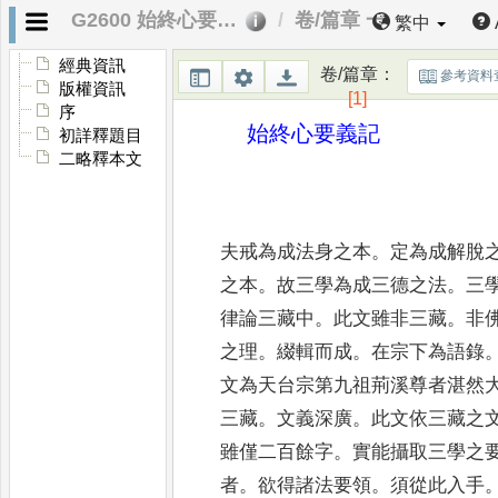
G2600 始終心要義記
卷/篇章 一
繁中
經典資訊
卷/篇章
：
參考資料
版權資訊
[1]
序
始終心要義記
初詳釋題目
二略釋本文
夫戒為成法身之本
。
定為成解脫
之本
。
故三學為成三德之法
。
三
律論三藏中
。
此文雖非三藏
。
非
之理
。
綴輯而成
。
在宗下為語錄
文為天台宗第九祖荊溪尊者湛然
三藏
。
文義深廣
。
此文依三藏之
雖僅二百
餘字
。
實能攝取三學之
者
。
欲得諸法要領
。
須從此入手