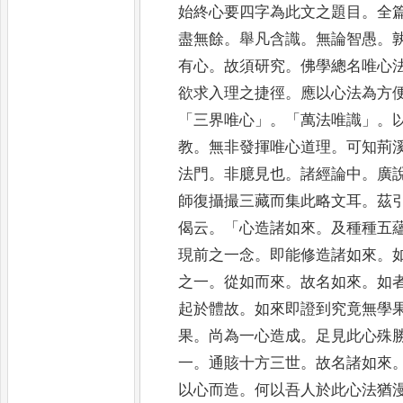
始終心要四字為此文之題目
。
全
盡無餘
。
舉凡含識
。
無論智
愚
。
有心
。
故須研究
。
佛學總名唯心
欲求
入理之捷徑
。
應以心法為方
「
三界唯心
」。「
萬法唯識
」。
教
。
無非發揮唯心道理
。
可知荊
法門
。
非
臆見也
。
諸經論中
。
廣
師復攝撮三藏而集此略文耳
。
茲
偈云
。「
心造諸如來
。
及種種五
現前之一念
。
即能修造諸如來
。
之一
。
從如而來
。
故名如來
。
如
起於體故
。
如來即證到究竟無學
果
。
尚為一心造成
。
足見此心殊
一
。
通賅十方三世
。
故名諸如來
以心而造
。
何以吾人於此心法猶