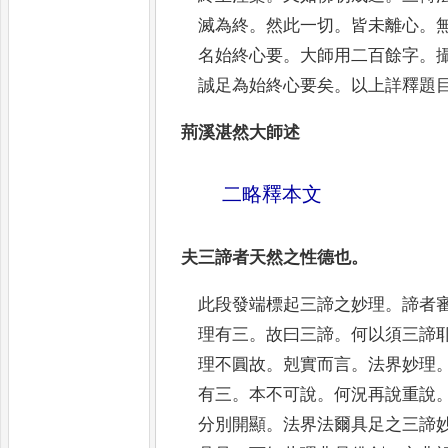
滅為終
。
然此一切
。
皆未離心
。
名始終心要
。
大師用
二百餘字
。
誠足為始終心要矣
。
以上詳釋題
荊溪湛然大師述
二略釋本文
夫三諦者天然之性德也
。
此段發端標起三諦之妙理
。
諦者
理有三
。
故曰三諦
。
何以須
三諦
理不圓故
。
剋實而言
。
法界妙理
有三
。
本不可說
。
何況再說重說
分別開顯
。
法界法爾具足之三諦