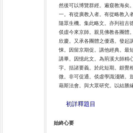
然後可以博覽群經
。
遍窺教海矣
一
。
有從廣教入
者
。
有從略教入
隨眾生機
。
集此略文
。
亦列祖古
倓虛今來京師
。
親見佛教各團體
欣慶
。
又承各團體之優遇
。
發起
悚
。
因留京期促
。
講他經典
。
最
講畢
。
因憶
此文
。
為荊溪大師精
字
。
括諸要義
。
於此短期
。
頗覺
微
。
非可促通
。
倓虛學識淺陋
。
藉斯法會
。
與大眾研
究
。
以結勝
初詳釋題目
始終心要