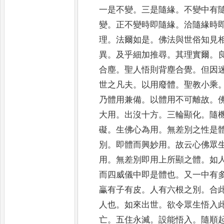
一是不變
。
三是隨緣
。
不變中有
變
。
正不變
時即隨緣
。
洽隨緣時
理
。
法爾如是
。
佛法與世俗知見
異
。
及乎細加推尋
。
其理實爾
。
合塵
。
聖人悟則背
塵合覺
。
但因
世之凡夫
。
以用廢體
。
聖教小乘
乃體用兼備
。
以體用不可離故
。
大用
。
出沒十方
。
三輪
顯化
。
隨
礙
。
生佛心為用
。
無差別之性是
別
。
即體而興妙用
。
故云心佛眾
用
。
無差別即用上所顯之體
。
如
而四威儀中即是體也
。
又一中有
臝有子有皮
。
人有六根之別
。
合
人也
。
如來出世
。
欲令眾生悟入
亡
。
五住永滅
。
設能悟入
。
隨順