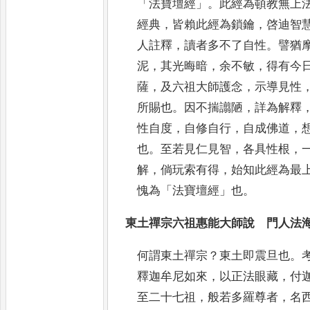
「
法寶壇經
」
。
此經為頓教無上
經典
，
皆賴此經為鎖鑰
，
啓迪智
人註釋
，
讀者多不了自性
。
譬猶
泥
，
其光晦暗
，
余
不敏
，
得有今
薩
，
及六祖大師護念
，
示導見性
所賜也
。
因不揣譾陋
，
詳為解釋
性自度
，
自修自行
，
自
成佛道
，
也
。
至若見仁見智
，
各具性根
，
解
，
倘玩索有得
，
始知此經為最
愧為
「
法寶壇經
」
也
。
東土禪宗六祖惠能大師說 門人法
何謂東土禪宗
？
東土即震旦也
。
釋迦牟尼如來
，
以正法眼藏
，
付
至二十七祖
，
般若多羅尊者
，
名