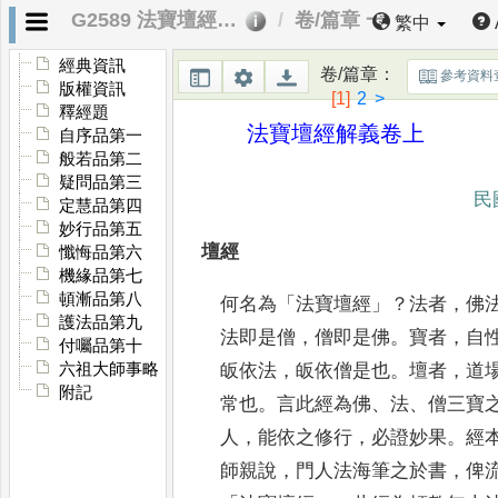
G2589 法寶壇經解義
卷/篇章 一
繁中
經典資訊
卷/篇章
：
參考資料
版權資訊
[1]
2
>
釋經題
法寶壇經解義卷上
自序品第一
般若品第二
疑問品第三
民
定慧品第四
妙行品第五
壇經
懺悔品第六
機緣品第七
頓漸品第八
何名為
「
法寶壇經
」？
法者
，
佛
護法品第九
法即是僧
，
僧即是佛
。
寶者
，
自
付囑品第十
六祖大師事略
皈依法
，
皈依僧是也
。
壇者
，
道
附記
常也
。
言此經為佛
、
法
、
僧三寶
人
，
能依之修行
，
必證妙果
。
經
師親說
，
門人法海筆之於書
，
俾