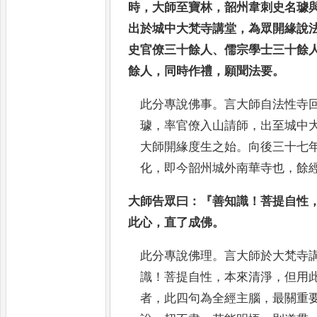
時
，
大師至寶林
，
韶州韋刺史名璩
出於城中大梵寺講堂
，
為眾
開緣說
史官僚三十餘人
、
儒宗學士三十餘
餘
人
，
同時作禮
，
願聞法要
。
此分專說佛事
。
言大師自法性寺
璩
，
率官僚入山請師
，
出至
城中
大師開緣度生之始
。
向後三十七
化
，
即
今韶州城外南華寺也
，
餘
大師告眾曰
：『
善知識
！
菩提自性
此心
，
直了成佛
。
此分專說佛理
。
言大師於大梵寺
識
！
菩提自性
，
本來清淨
，
但用
者
，
此四句為全經主腦
，
最關重