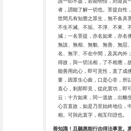
說一刧
不盡
，
若能明悟
，
則道貫
者
，
謂能了解一切也
。
菩提自性
世間凡有知覺之眾生
，
無不各具
不生不滅
、
不垢
、
不淨
、
不來
、
減
；
一名菩提
，
亦名如來
，
亦名
無說
、
無相
、
無貌
、
無善
、
無惡
名
、
無字
、
不在中
間
，
及其內外
得故
，
與一切法相
，
了不相應
，
能善用此心
，
即可見性
，
直了成
要
，
因眾生心曲
，
口是
心非
，
所
直心
，
剎那即見
，
從此置功
，
即
云
：
十方如來
，
同一道故
，
出離
心言直故
，
如是乃至始終地
位
，
相
。
可與此直字
，
相互印證也
。
善知識
！
且聽惠能行由得法事意
。