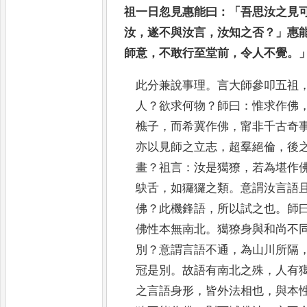
祖一日忽見惠能曰
：「
吾思汝之見
汝
，
遂不與汝言
，
汝知之否
？」
惠
師意
，
不敢行至堂前
，
令人不覺
。
此分兼說事理
。
言大師參叩五祖
人
？
欲求何物
？
師曰
：
惟求作
佛
樵子
，
而希冀作佛
，
甯非千古奇
亦以見
師之立志
，
超羣絕倫
，
後
畫
？
祖言
：
汝是獦獠
，
若為堪作
鴃舌
，
如玀玀之類
。
意謂汝言語
佛
？
此機鋒
語
，
所以試之也
。
師
佛性本無南北
。
獦獠身與和尚不
別
？
意謂言語不通
，
為山川所隔
冠是別
。
故語有南
北之殊
，
人有
之言語身形
，
皆外法相也
，
與本