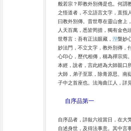
般若宗
？
即教外別傳是也
。
何謂
之悟道者
，
不立語言文字
，
直指
曰教外別傳
。
昔世尊在靈山會上
人天百萬
，
悉皆罔措
，
獨有金色
世尊言
：
吾有正法眼藏
，
湼
槃妙
妙法門
，
不立文字
，
教外別傳
，
心印心
，
歷代相傳
，
稱為禪宗焉
本經
，
說者
，
言此經為大師親口
大師
，
弟子至眾
，
除青
原思
、
南
子中之首座也
。
法海曲江人
，
詳
自序品第一
自序品者
，
詳敍六祖當日
，
在大
自述身世
，
及得法事意
。
其
中言