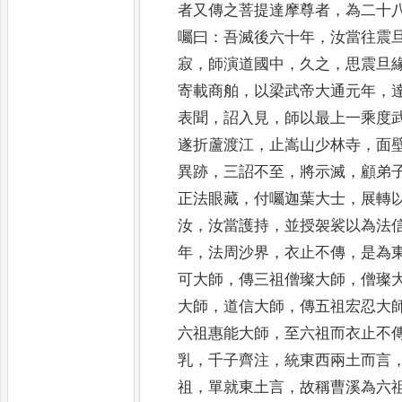
者又
傳之菩提達摩尊者
，
為二十
囑曰
：
吾滅後六十年
，
汝當往震
寂
，
師演道國中
，
久之
，
思震旦
寄載商舶
，
以梁武帝大通元年
，
表聞
，
詔入見
，
師以最上一乘度
遂折蘆渡江
，
止嵩山少林寺
，
面
異跡
，
三詔不至
，
將示滅
，
顧弟
正法眼藏
，
付囑迦葉大士
，
展轉
汝
，
汝當護持
，
並授袈裟以為法
年
，
法周沙界
，
衣止不
傳
，
是為
可大師
，
傳三祖僧璨大師
，
僧璨
大師
，
道信大師
，
傳五祖宏忍大
六祖惠能大師
，
至六祖而衣
止不
乳
，
千子齊注
，
統東西兩土而言
祖
，
單就
東土言
，
故稱曹溪為六