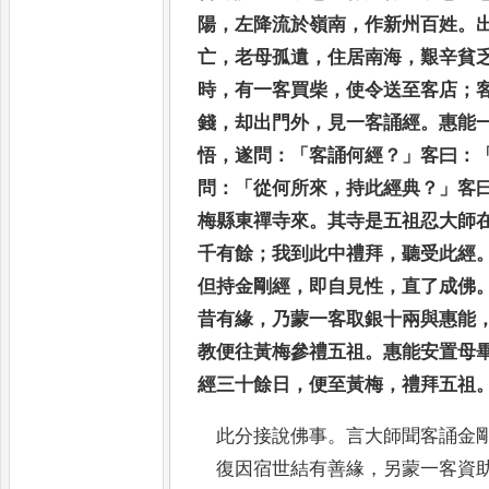
陽
，
左降流於嶺南
，
作新
州百姓
。
亡
，
老母孤遺
，
住居南海
，
艱辛貧
時
，
有一客買柴
，
使令送至客店
；
錢
，
却出門外
，
見一客誦經
。
惠能
悟
，
遂問
：「
客誦何經
？」
客曰
：
問
：「
從何所來
，
持此經典
？」
客
梅縣東禪寺來
。
其寺是五祖
忍大師
千有餘
；
我到此中禮拜
，
聽受此經
但持金剛經
，
即自見性
，
直了成佛
昔有緣
，
乃蒙一客取銀十
兩與惠能
教便往黃梅參禮五祖
。
惠能安置母
經三十餘日
，
便至黃梅
，
禮拜五祖
此分接說佛事
。
言大師聞客誦金
復因宿世結有善緣
，
另蒙
一客資