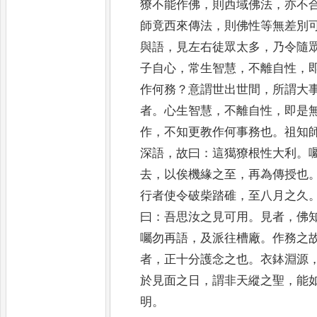
獠不能作佛
，
則西域佛法
，
亦不
師竟西來傳法
，
則佛性
等無差別
與語
，
見左右徒眾太多
，
乃令隨
子自心
，
常生智慧
，
不離自性
，
作何務
？
意謂世出世間
，
所
謂大
者
。
心生智慧
，
不離自性
，
即是
作
，
不知更教作何事務也
。
祖知
深語
，
故曰
：
這獦獠根性大利
。
去
，
以俟機緣之至
，
再為傳授也
行者使令
破柴踏碓
，
至八月之久
曰
：
吾思汝之見可用
。
見者
，
佛
囑勿再語
，
及派往槽廠
。
作務之
者
，
正十分護
念之也
。
衣鉢淵源
於見面之日
，
謂非天縱之聖
，
能
明
。