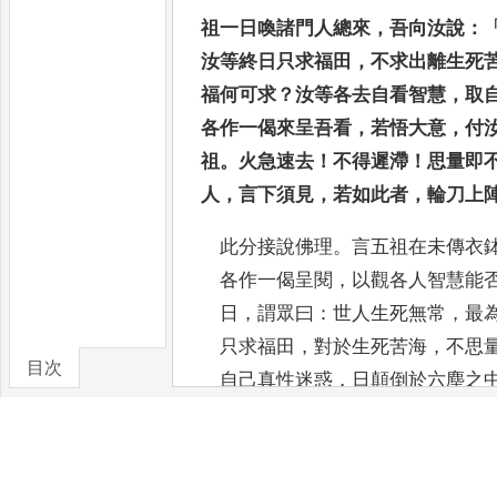
祖一日喚諸門人總來
，
吾向汝說
：
汝等終日只求福田
，
不求出
離生死
福何可求
？
汝等各去自看智慧
，
取
各
作一偈來呈吾看
，
若悟大意
，
付
祖
。
火急速去
！
不得遲滯
！
思量
即
人
，
言下須見
，
若如此者
，
輪刀上
此分接說佛理
。
言五祖在未傳衣
各作一偈呈閱
，
以觀各人智
慧能
日
，
謂眾曰
：
世人生死無常
，
最
只求福
田
，
對於生死苦海
，
不思
目次
自己真性迷惑
，
日顛倒於六塵之
卷/篇章
與一切凡夫何異
？
福豈能求歟
？
用本心智慧
之性
，
各作一偈
，
來
者
，
即溈山和尚示眾
，
言中有響