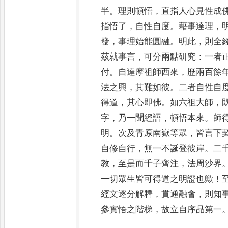
半
。
理則頓悟
，
直指人心見性成
指悟
了
，
自性自度
。
藉事達理
，
發
，
事理始能圓融
。
明此
，
則全
茲就事言
，
可分兩點研究
：
一者
付
。
自達
摩祖師西來
，
歷兩百餘
法之興
，
其難如彼
。
二者自性自
得道
，
其心即佛
。
如六祖大師
，
字
，
乃一聞經
語
，
頓悟本來
。
師
明
。
次及青原南嶽等眾
，
皆言下
自修自行
，
無一不誕登彼岸
。
二
教
，
至是而千子齊注
，
法周沙界
一切眾生皆可得道之明證也歟
！
經文逐分解釋
，
貫通融會
，
則知
參實悟之階梯
，
故立自序
品第一