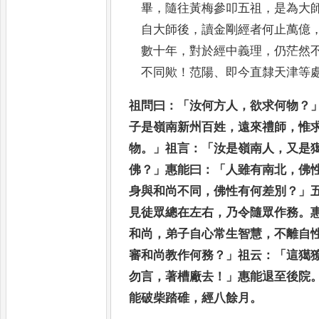
畢
，
隨往黃梅參叩五祖
，
是為大
自
大師後
，
讀金剛經者何止萬億
數十年
，
對於經中義理
，
仍
茫然
不同歟
！
范陽
、
即今直隸天津等
祖問曰
：「
汝何方人
，
欲求何物
？
子是嶺南新州百姓
，
遠來
禮師
，
惟
物
。」
祖言
：「
汝是嶺南人
，
又是
佛
？」
惠能曰
：「
人雖有南北
，
佛
身與和尚不同
，
佛性有何差別
？」
見徒眾總在左右
，
乃令隨眾作務
。
和尚
，
弟
子自心常生智慧
，
不離自
審和尚教作何務
？」
祖云
：「
這獦
勿言
，
著槽廠去
！」
惠能退至後院
能破柴踏碓
，
經八餘月
。