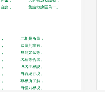
欲利生
，
大師善逝救護者
，
從自論
，
集諸散說匯為一
。
量
，
二相是所量
；
故
，
餘量則非有
。
知
，
無窮如念等
。
別
，
名種等合者
。
故
，
彼名由根說
。
故
，
自義總行境
。
法
，
非根所了解
，
顯
，
自體乃根境
。
等
，
自證無分別
。
教
，
無雜見唯義
。