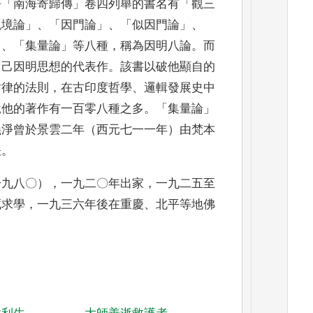
淨
「
南海寄歸傳
」
卷四列舉的書
名有
「
觀三
觀境論
」、「
因門論
」、「
似因門論
」、
」、「
集量論
」
等八種
，
稱為因明八論
。
而
自己因明思想的代表作
。
該書以破他顯自的
盾律的法則
，
在古印度哲學
、
邏輯發展史中
說他的著作有一百零八種之多
。「
集量論
」
義淨曾於
景雲二年（西元七一一年）由梵本
佚
。
一九八〇）
，
一九二〇年出家
，
一九二五至
藏求學
，
一九三六年後在重慶
、
北平等地佛
。