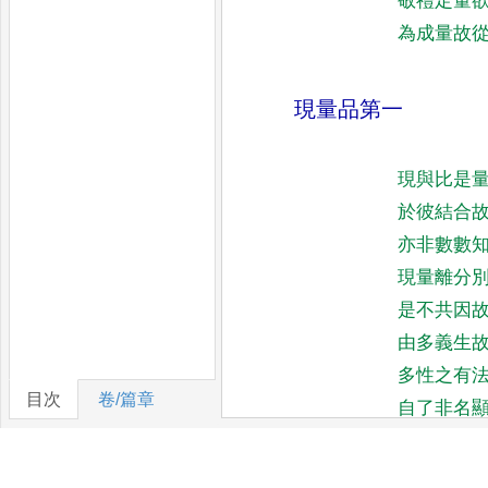
敬禮定量
為成量故
現量品第一
現與比是
於彼結合
亦非數數
現量離分
是不共因
由多義生
多性之有
目次
卷/篇章
自了非名
意亦義貪
瑜伽師所