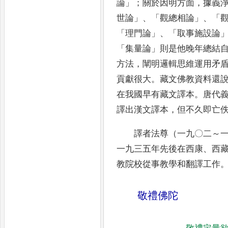
論
」；
關於因明方面
，
據義
世論
」、「
觀總相論
」、「
「
理門論
」、「
取事施設論
「
集量論
」
則是他晚年總結
方法
，
闡明邏輯思
維運用矛
貢獻很大
。
藏文佛教資料還
在我國早有藏文譯本
。
唐代
譯出漢文譯本
，
但不久即亡
譯者法尊（一九〇二～
一九三五
年先後在西康
、
西
教院校從事教學和
翻譯工作
敬禮佛陀