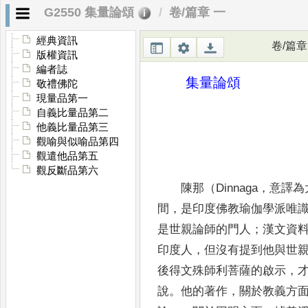
G2550 集量論頌
卷/篇章 一
經典資訊
卷/篇章
版權資訊
編者誌
集量論頌
敬禮佛陀
現量品第一
自義比量品第二
他義比量品第三
觀喻與似喻品第四
觀遣他品第五
觀反斷品第六
陳那（Dinnaga
，
意譯為
間
，
是印度
佛教瑜伽學派唯
是世親論師的門人
；
漢文資
印度人
，
但沒有提到他與世
後得文殊師利菩薩的啟示
，
說
。
他的著作
，
關於教義方