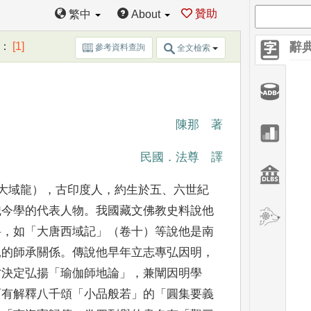
贊助
繁中
About
：
[1]
辭
參考資料查詢
全文檢索
陳那 著
民國
．
法尊 譯
大域龍）
，
古印度人
，
約生於五
、
六世紀
識今學的代表人物
。
我國藏文佛教史料說他
料
，
如
「
大唐西域記
」
（卷十）等說他是南
親
的師承關係
。
傳說他早年立志專弘因明
，
才決定弘揚
「
瑜伽師地論
」，
兼闡因明學
面有解釋八千頌
「
小品
般若
」
的
「
圓集要義