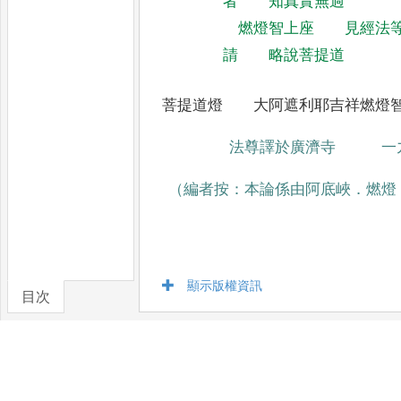
者
知真實無過
燃燈智上座
見經法
請
略說菩提道
菩提道燈 大阿遮利耶吉祥燃燈
法尊譯於廣濟寺 一九
（編者按
：
本論係由阿底峽
．
燃燈
顯示版權資訊
目次
卷/篇章