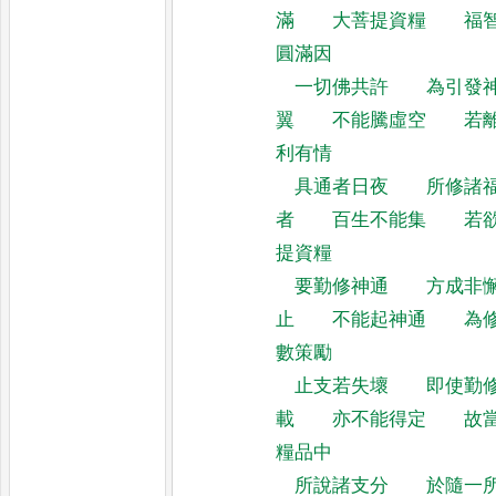
滿
大菩提資糧
福
圓滿因
一切佛共許
為引發
翼
不能騰虛空
若
利有情
具通者日夜
所修諸
者
百生不能集
若
提資糧
要勤修神通
方成非
止
不能起神通
為
數策勵
止支若失壞
即使勤
載
亦不能得定
故
糧品中
所說諸支分
於隨一