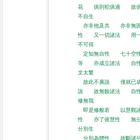
花
俱則犯俱過
故
不自生
亦非他及共
亦非無
性
又一切諸法
用
不可得
定知無自性
七十空
等
亦成立諸法
自
文太繁
故此不廣說
僅就已
說
故無餘諸法
自
修無我
即是修般若
以慧觀
性
亦了彼慧性
無
分別生
分別為體性
故斷諸