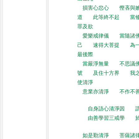
損害心忿心
慳吝與
道
此等終不起
當
罪及欲
愛樂戒律儀
當隨諸
己
速得大菩提
為
最後際
當嚴淨無量
不思議
號
及住十方界
我
使清淨
意業亦清淨
不作不
自身語心清淨因
由善學習三戒學
如是勤清淨
菩薩諸