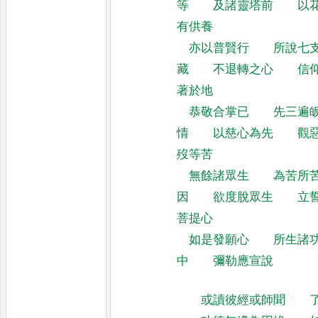
等
及諸靈塔前
以
有供養
亦以普賢行
所說七
藏
不退轉之心
信
著於地
恭敬合掌已
先三遍
情
以慈心為先
觀
歿等苦
無餘諸眾生
為苦所
因
欲度脫眾生
立
菩提心
如是發願心
所生諸
中
彌勒應宣說
或讀彼經或師聞