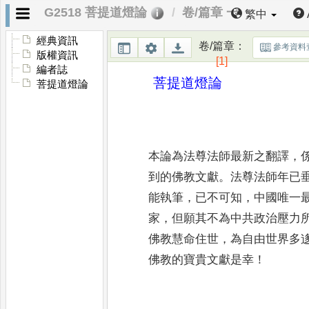
G2518 菩提道燈論
卷/篇章 一
繁中
經典資訊
卷/篇章
：
參考資料
版權資訊
[1]
編者誌
菩提道燈論
菩提道燈論
本論為法尊法師最新之翻譯
，
到的佛教文
獻
。
法尊法師年已
能執筆
，
已不可知
，
中國唯
一
家
，
但願其不為中共政治壓力
佛教慧命住世
，
為自由世界多
佛教的寶貴
文獻是幸
！