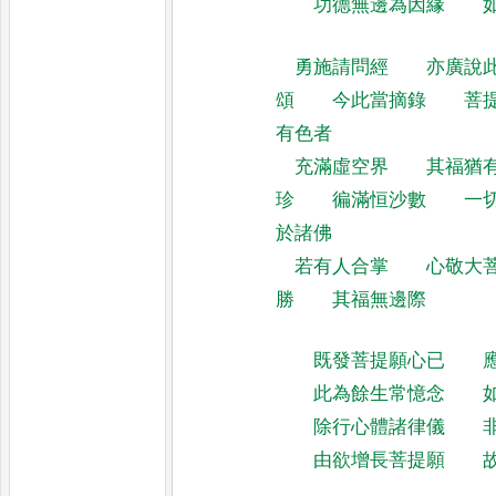
功德無邊為因緣
勇施請問經
亦廣說
頌
今此當摘錄
菩
有色者
充滿虛空界
其福猶
珍
徧滿恒沙數
一
於諸佛
若有人合掌
心敬大
勝
其福無邊際
既發菩提願心已
此為餘生常憶念
除行心體諸律儀
由欲增長菩提願