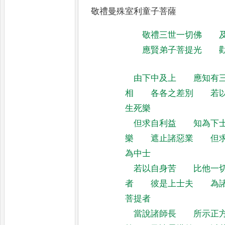
敬禮曼殊室利童子菩薩
敬禮三世一切佛
應賢弟子菩提光
由下中及上
應知有
相
各各之差別
若
生死樂
但求自利益
知為下
樂
遮止諸惡業
但
為中士
若以自身苦
比他一
者
彼是上士夫
為
菩提者
當說諸師長
所示正