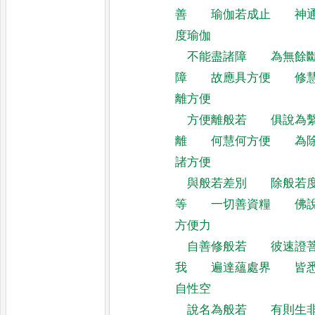
善
瑜伽若成止
神
度瑜伽
不能盡諸障
為無餘
障
故應具方便
修
離方便
方便離般若
俱說為
離
何慧何方便
為
諸方便
與般若差別
除般若
等
一切善資糧
佛
方便力
自善修般若
彼速證
我
遍達蘊處界
皆
自性空
說名為般若
有則生