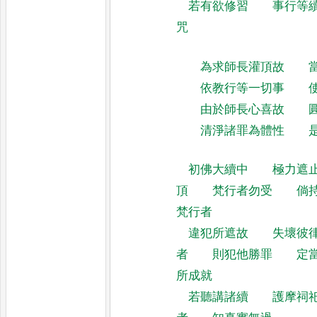
若有欲修習
事行等
咒
為求師長灌頂故
依教行等一切事
由於師長心喜故
清淨諸罪為體性
初佛大續中
極力遮
頂
梵行者勿受
倘
梵行者
違犯所遮故
失壞彼
者
則犯他勝罪
定
所成就
若聽講諸續
護摩祠