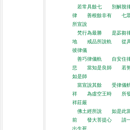
若常具餘七
別解脫
律
善根餘非有
七
所宣說
梵行為最勝
是苾芻
地
戒品所說軌
從
彼律儀
善巧律儀軌
自安住
悲
當知是良師
若
如是師
當宣說其餘
受律儀
祥
為虛空王時
所
祥莊嚴
佛土經所說
如是此
前
發大菩提心
請
出生死