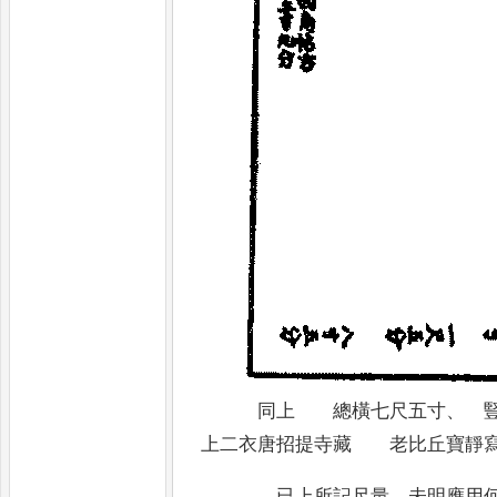
同上 總橫七尺五寸
、
豎
上二衣唐招提寺藏 老比丘寶
已上所記尺量
、
未明應用