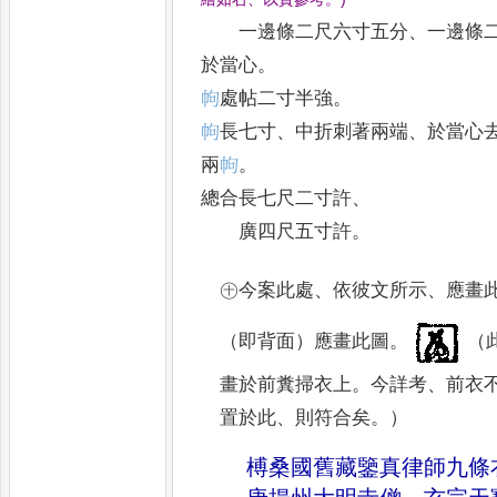
一邊條二尺六寸五分
、
一邊條
於當心
。
𢂁
處帖二寸半強
。
𢂁
長七寸
、
中折刺著兩端
、
於當心
兩
𢂁
。
總合長七尺二寸許
、
廣四尺五寸許
。
㊉今案此處
、
依彼文所示
、
應畫
（即背面）應畫此圖
。
（
畫於前糞掃衣上
。
今詳考
、
前衣
置於此
、
則符合矣
。
）
榑桑國舊藏鑒真律師九條