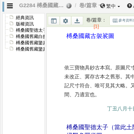
G2284 榑桑國藏古袈裟圖
卷/篇章 一
繁中
經典資訊
卷/篇章
：
參考資料
版權資訊
[1]
榑桑國聖德太子親護糞掃鬱多羅僧圖
榑桑國藏古袈裟圖
榑桑國舊藏白㲲鬱多羅僧圖
榑桑國舊藏鑒真律師九條衣
榑桑國舊藏鑒真律師七條衣
依三寶物具鈔古本寫
。
原圖尺
未改正
、
冀存古本之舊形
。
其
記
尺寸符合
、
唯可見其大略
。
間
、
乃適宜也
。
丁丑八月十
榑桑國聖德太子（當此土