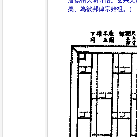
唐揚州大明寺僧
。
玄宗天
桑
、
為彼邦律宗始祖
。
）