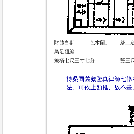
財體白㲲
。
色木蘭
。
緣二道
鳥足類縫
。
總橫七尺三寸七分
、
豎三尺二
榑桑國舊藏鑒真律師七條
法
、
可依上類推
、
故不畫