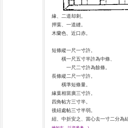
緣
、
二道却刺
。
押葉
、
一道縫
。
木蘭色
、
近口赤
。
短條縱一尺一寸許
。
橫一尺五寸半許為中條
、
一尺二寸許為餘條
。
長條縱二尺一寸許
。
橫準短條量
。
緣葉相當廣三寸許
。
四角帖方三寸半
。
後紐處帖三寸半弱
。
紐
、
中折安之
、
當心去一寸二分為
繪如右
、
以資參考
。
)