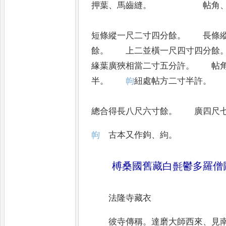
押葉
、
馬齒縫
。
帖角
短條縱一尺二寸四分餘
。
長條縱
餘
。
上二並橫一尺四寸四分餘
緣葉廣狹相當二寸五分許
。
帖角
半
。
𢂁
紐處帖方二寸半許
。
總合得長八尺六寸餘
。
廣四尺七
𢂁
古本又作鉤
、
絇
。
榑桑國舊藏白㲲鬱多羅僧
法隆寺藏衣
彼寺傳稱
。
達磨大師西來
、
見