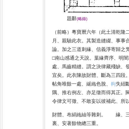
題辭
(
略錄
)
（前略）粵寶曆六年（此土清乾隆
月
、
親驗此衣
。
其製造縫綴
、
事事
論
。
加之三道刺緣
、
信義淨寄歸之
□南山感通之天說
。
葉緣齊序
、
明闇
處
、
馬齒精縫
。
謂之決律藏殘缺
、
宜矣
。
此衣陳故財體
、
斷為三四段
帖角
唯餘一處
、
綖絁色脫
、
𢂁
失紐
隅
、
推右例左
、
亦足徵而得其正
。
令律文
可徵
、
不敢妄以彼補此
、
所
財體
、
布絹絁紬等雜刺
。
緣
、
裏
、
安著餘物總三重
。