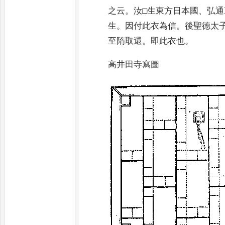
之云
。
汝□生東方日本國
、
弘通
生
。
因付此衣為信
。
後聖德太
至隋取還
。
即此衣也
。
高井田寺寫圖