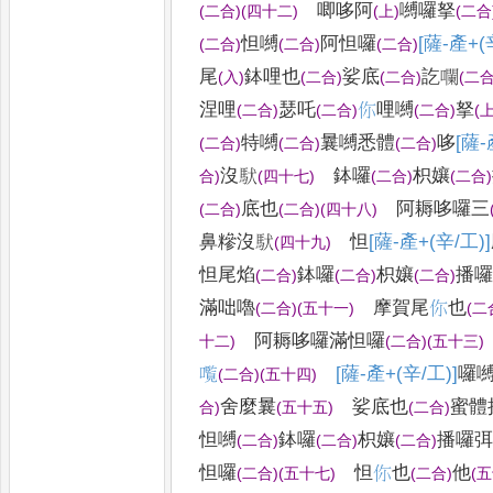
唧哆阿
嚩囉拏
(
二合
)
(
四十二
)
(
上
)
(
二合
怛嚩
阿怛囉
[薩-產+(
(
二合
)
(
二合
)
(
二合
)
尾
鉢哩也
娑底
訖㘓
(
入
)
(
二合
)
(
二合
)
(
二
涅哩
瑟吒
你
哩嚩
拏
(
二合
)
(
二合
)
(
二合
)
(
特嚩
曩嚩悉體
哆
[薩-
(
二合
)
(
二合
)
(
二合
)
沒䭾
鉢囉
枳孃
合
)
(
四十七
)
(
二合
)
(
二合
)
底也
阿耨哆囉三
(
二合
)
(
二合
)
(
四十八
)
鼻糝沒䭾
怛
[薩-產+(辛/工)]
(
四十九
)
怛
尾焰
鉢囉
枳孃
播
(
二合
)
(
二合
)
(
二合
)
滿
咄嚕
摩賀尾
你
也
(
二合
)
(
五十一
)
(
二
阿
耨哆囉滿怛囉
十二
)
(
二合
)
(
五十三
)
𫬠
[薩-產+(辛/工)]
囉
(
二合
)
(
五十四
)
舍麼曩
娑
底也
蜜體
合
)
(
五十五
)
(
二合
)
怛嚩
鉢囉
枳孃
播囉
(
二合
)
(
二合
)
(
二合
)
怛囉
怛
你
也
他
(
二合
)
(
五十七
)
(
二合
)
(
五