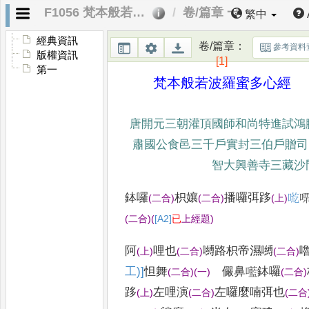
F1056 梵本般若波羅蜜多心經
卷/篇章 一
繁中
經典資訊
卷/篇章
：
參考資料
版權資訊
[1]
第一
梵本般若波羅蜜多
唐開元三朝灌頂國師和尚特進試鴻
肅國公食邑三千戶實封三伯戶贈司
智大興善寺三藏沙
鉢囉
枳孃
播囉弭跢
𠶹
(
二合
)
(
二合
)
(
上
)
(
二合
)
(
[A2]
已
上經題
)
阿
哩也
嚩路枳帝濕嚩
(
上
)
(
二合
)
(
二合
)
工)]
怛舞
儼鼻㘕鉢囉
(
二合
)
(
一
)
(
二合
)
跢
左
哩演
左囉麼喃弭也
(
上
)
(
二合
)
(
二合