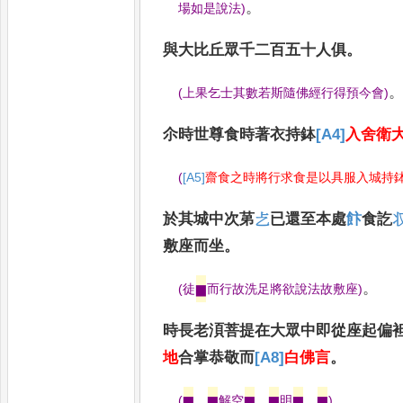
。
場如是說法
)
與大比丘眾千二百五十人俱
。
(
上果乞士其數若斯隨佛經行得預今會
)
尒時世尊食時著衣持鉢
[A4]
入舍衛
(
[A5]
齋食之時將行求食是以具服入城持
於其城中次苐
𠧒
已還至本處
飰
食訖

敷座而坐
。
。
(
徒
▆
而行故洗足將欲說法故敷座
)
時長老湏菩提在大眾中即從座起偏
地
合掌恭敬而
[A8]
白佛言
。
。
(
▆
…
▆
解空
▆
…
▆
明
▆
…
▆
)