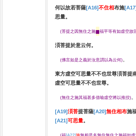
何以故若菩薩
[A16]
不住相
布施
[A17
思量
。
(
菩提之因無住之施
▆
福平等有如虛空故
湏菩提於意云何
。
。
(
佛言如是之義於汝意謂以為云何
)
東方虛空可思量
不不也世尊湏菩提
虛空可思量不不也世尊
。
(
無住之施其福甚多借喻虛空將以推挍
)
[A19]
湏菩
提菩薩
[A20]
無住相布
施
[A21]
可思量
。
(
福
[A22]
施
無相是名無住無住之施福如虛