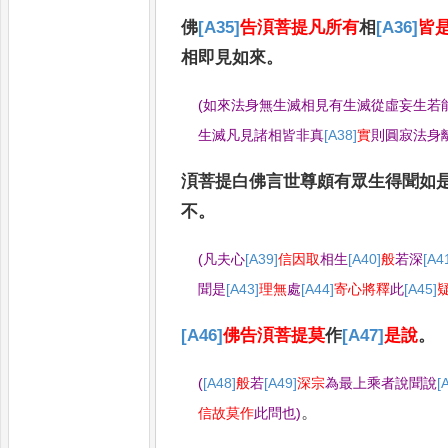
佛
[A35]
告湏菩提凡所有
相
[A36]
皆
相即見如來
。
(
如來法身無生滅相見有生滅從虛妄生若
生滅凡見諸相皆非真
[A38]
實
則圓寂法身
湏菩提白佛言世尊頗有眾生得聞如
不
。
(
凡夫心
[A39]
信因取
相生
[A40]
般
若深
[A4
聞是
[A43]
理無
處
[A44]
寄心將釋
此
[A45]
[A46]
佛告湏菩提莫
作
[A47]
是說
。
(
[A48]
般
若
[A49]
深宗
為最上乘者說聞說
[
。
信故莫作
此問也
)