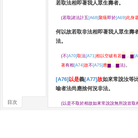
若取法相即著我
人眾生壽者
。
(
若取諸法計五
[A68]
聚蔭
即於
[A69]
此身
何以故若取非法相即著我人眾生壽
法
。
(
不
[A70]
取
法
[A71]
相以空破有若
▆
…
▆
[
。
著
有相
[A74]
故
不
[A75]
應
▆
…
▆
法
)
[A76]
以是
義
[A77]
故
如來常說汝等
喻者
法尚應捨何況非法
。
目次
(
以是不取於相故如來常說說無所說豈取
所說法本破於有若知有不有
[A78]
遂
悟於
卷/篇章
[A80]
夫筏
以
[A81]
投
岸
[A82]
筌
以取魚
[A8
捨
[A85]
筏
故大聖說空以
[A86]
破
諸見諸
[A