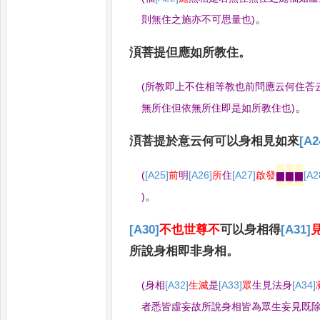
。
則無住之施亦不可思量也
)
湏菩提但
應如所教住
。
(
所教即上不住相等教也前問應云何住荅
。
無所住但依無所住即是如所教住也
)
湏菩提於意云何可以身相見如來
[A2
(
[A25]
前
明
[A26]
所
住
[A27]
啟發
▆
▆
▆
[A2
。
)
[A30]
不也世尊不
可以身相得
[A31]
所說身相即非身相
。
(
身相
[A32]
生滅
是
[A33]
眾
生見法身
[A34]
者悉皆虛妄故所說身相皆為眾生妄見既