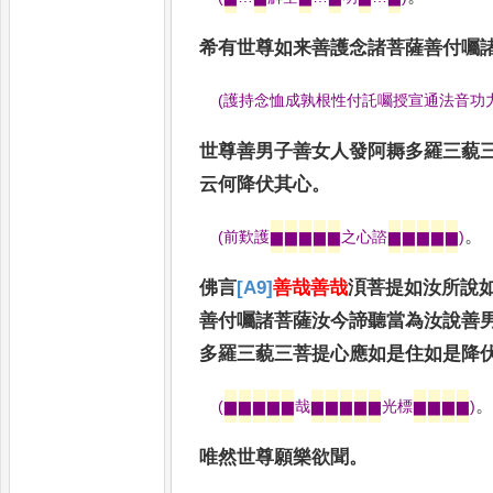
希有世尊如来善護念諸菩薩善付囑
(
護持念恤
成孰根性付託囑授宣通法音功
世尊善男子善女人發阿耨多羅三藐
云何降伏其心
。
。
(
前歎護
▆
▆
▆
▆
▆
之心諮
▆
▆
▆
▆
▆
)
佛言
[A9]
善哉善哉
湏菩提如汝所說
善付囑諸
菩薩汝今諦聽當為汝說善
多羅三藐三菩提心應如是住如是降
(
▆
▆
▆
▆
▆
哉
▆
▆
▆
▆
▆
光標
▆
▆
▆
▆
)
唯然世尊願樂欲聞
。