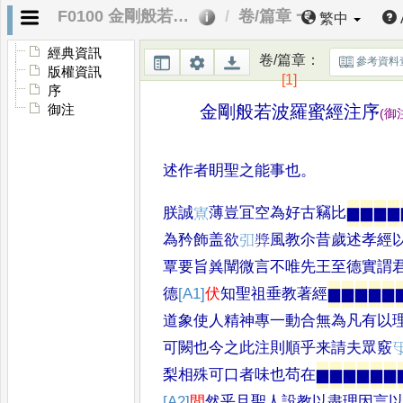
F0100 金剛般若波羅蜜經（御注並序）
卷/篇章 一
繁中
經典資訊
卷/篇章
：
參考資料
版權資訊
[1]
序
金剛般若波羅蜜經注序
御注
(
御
述作者眀聖之能事也
。
朕誠
𡪍
薄豈冝空為好古竊比
▆
▆
▆
▆
為矜飾盖欲
𪪺
㢡風教尒昔歲述孝經
覃要旨兾闡微言不唯先王至德實謂
德
[A1]
伏
知聖祖垂教著經
▆
▆
▆
▆
▆
道象使人精神專一動合無為凡有以
可闕也今之此注則順乎来請夫眾竅
梨相殊可口者味也苟在
▆
▆
▆
▆
▆
▆
[A2]
間
然乎且聖人設教以盡理因言