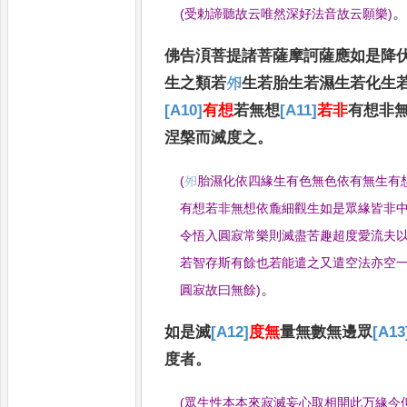
(
受勅諦聽故云唯然深好法音故云願樂
)
佛告湏菩提諸
菩薩摩訶薩應如是降
生之類若
𡖉
生若胎生若濕生若化生
[A10]
有想
若無想
[A11]
若非
有想非
涅槃而滅度之
。
(
𡖉
胎濕化依四緣生
有色無色依有無生有
有想若非無想依麁細觀生如是眾緣皆非
令悟入圓寂常樂則滅盡苦趣超度愛流夫
若智存斯有餘也若能遣之又遣空法亦空
。
圓寂故曰無餘
)
如是滅
[A12]
度無
量無數無邊眾
[A13
度者
。
(
眾生性本本來寂滅妄心取相開此万緣今