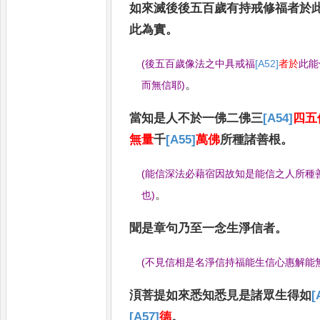
如來滅後後五百歲有持戒修
福者於
此為實
。
(
後五百歲像法之中具戒福
[A52]
者於
此能
。
而無信耶
)
當知是人不於一佛二佛三
[A54]
四五
無量
千
[A55]
萬佛
所種諸善根
。
(
能信深法必藉宿因故知是能信之人所種
。
也
)
聞是章
句乃至一念生淨信者
。
(
不見信相是名淨信持福能生信心惠解能
湏菩提如來悉知悉見是諸眾生得如
[
[A57]
德
。