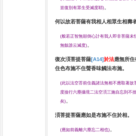
。
豈復別有眾生受滅度耶
)
何以故若菩薩有
我相人相眾生相壽
(
般若正智無顛倒心計有我人即非菩薩未
。
無餘誰云滅度
)
復次湏菩提菩薩
[A14]
於法
應無所住
住色布施不住聲香味觸法布施
。
(
此以法空荅前住義諸法無相不應取著故
度撿行六
塵攝境二法空湏三施自忘則不
。
矣
)
湏菩提菩薩應如是布施不住於相
。
。
(
應如前義離六塵忘二相也
)