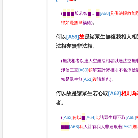
(
▆
▆
▆
般若智
▆
…
▆
[A58]
具佛法眼故能
。
得如是無量
福德
)
何以
[A59]
故
是諸眾生無復我相人相
法相亦無非法相
。
(
無我相者以達人空無法相者以達法空無
淨信三空
[A60]
頓
解若計諸相則不名淨信
。
知是眾生無
[A61]
復
諸相也
)
何以故是諸眾生若心取
[A62]
相則為
者
。
(
[A63]
何以
▆
[A64]
此
諸眾生應不取
[A65]
▆
▆
[A66]
我
人計有我人非達般若
[A67]
則