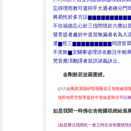
忘得理而教可遣同乎大通者雖分門
將易性於多方諒
▆
▆
▆
▆
▆
▆
▆
▆
▆
不住福德忘心於三伐閈境於
六塵以
發菩提者趣於中道習無漏者名為入
遣
▆
然三
▆
▆
▆
▆
▆
▆
▆
▆
▆
同證皆
不羙歟
▆
文關事迹
理涉名數注中粗
梵音應湏翻譯者並詳諸義訣云
。
金剛般若波羅蜜經
。
(
[A3]
金剛真寶能碎堅積般若正智能破煩
筏即色即空契菩提於中道如是降伏
可以
如是我聞一時佛在舍衛國祇樹給
孤
(
如是勝法我聞此一會之時在舍衛國祇陁