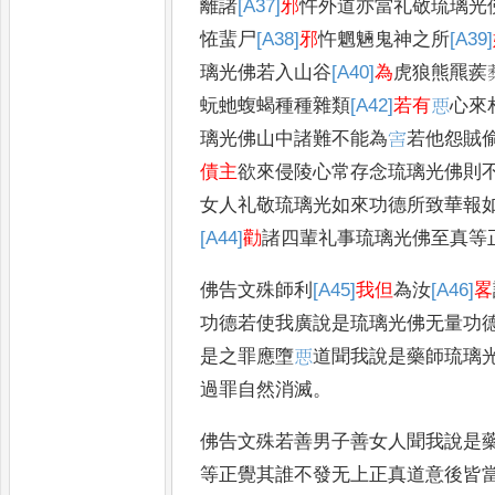
離諸
[A37]
邪
忤外道亦當礼敬琉璃光
恠蜚尸
[A38]
邪
忤魍魎鬼神之所
[A39]
璃光佛若入山谷
[A40]
為
虎狼熊羆蒺
蚖虵蝮蝎種種雜類
[A42]
若有
𢙣
心來
璃光佛山中諸難不能為
𡧱
若他怨賊
債主
欲來侵陵心常存念琉璃光佛則
女人礼敬琉璃光如來功德所致華報
[A44]
勸
諸四輩礼事琉璃光佛至真等
佛告文殊師利
[A45]
我但
為汝
[A46]
畧
功德若使我廣說是琉璃光佛无量功
是之罪應墮
𢙣
道聞我說是藥師琉璃
過罪自然消滅
。
佛告文殊若善男子善女人聞我說是
等正覺其誰不發无上正真道意後皆