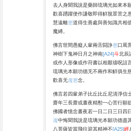
去人身聞我說是藥師琉璃光如來本
歡喜踴躍便作謙敬即得
觧脫眾苦之
慧遠離
𢙣
道得生善處與善知識共相
魔縛
。
佛言世間愚癡人軰兩舌闘諍
𢙣
口罵
神樹下鬼神日月之神南
[A24]
斗
北辰
或作人形像或作苻書以相厭禱呪詛
琉璃光本願功德无不兩作和觧俱生
歡喜无
𣸪
𢙣
念
。
佛言若四軰弟子比丘比丘尼清淨信
齋年三長齋或晝夜精懃一心苦行願
佛國者憶念晝夜若一日二日三日四
𣸪
中悔聞我說是琉璃光本願功德盡
八菩薩皆當飛往迎其精神不
[A25]
經