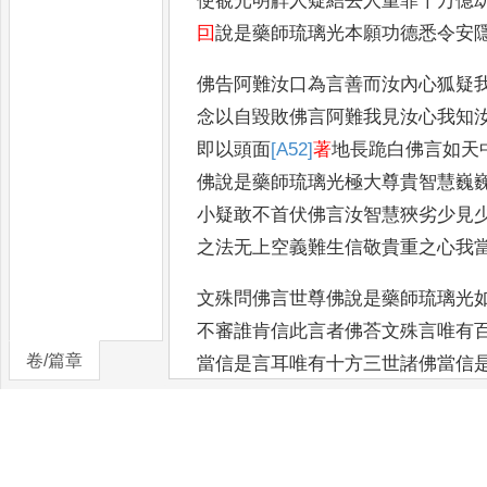
使覩光明觧人疑結去人重罪千万億
囙
說是藥師琉璃光本願功德悉令安
佛告阿難汝口為言善而汝內心狐疑
念以自毀敗佛言阿難我見汝心我知
即以頭面
[A52]
著
地長跪白佛言如天
佛說是藥師琉璃光極大
尊貴智慧巍
小疑敢不首伏佛言汝智慧狹劣少見
之法无上空義難生信敬貴重之心我
文殊問佛言世尊佛說是藥師琉璃光
不審誰肯信此言者佛荅文殊言唯有
卷/篇章
當信是言耳唯有十方三世諸佛當信
佛言我說是藥師琉璃光如來本願功
聞亦難得說難得書寫亦難得讀文殊
能信是經受持讀誦書寫竹帛
𣸪
能為