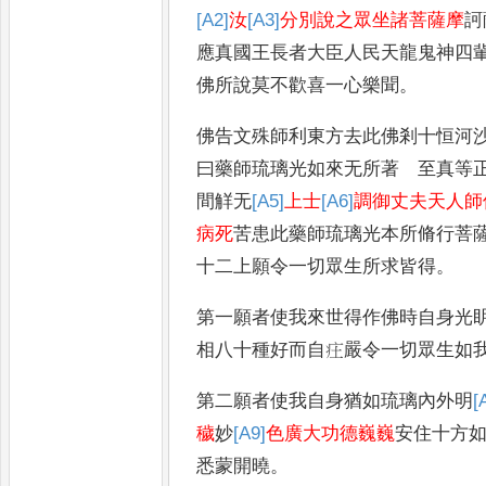
[A2]
汝
[A3]
分別說之眾坐諸菩薩摩
訶
應真國王長者大臣人民天龍鬼神四
佛所說莫不歡喜一心樂聞
。
佛告文殊師利東方去此佛剎十恒河
曰藥師琉璃光如來无所著 至真等
間觧无
[A5]
上士
[A6]
調御丈夫天人師
病死
苦患此藥師琉璃光本所脩行菩
十二上願令一切眾生所求皆得
。
第一願者使我來世得作佛時自身光
相八十種好而自㽵嚴令一切眾生如
第二願者使我自身
猶如琉璃內外明
[
穢
妙
[A9]
色廣大功德巍巍
安住十方
悉蒙開曉
。