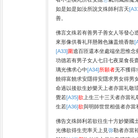
如是如是如汝所說文殊師利言天
[A3
善
。
佛言文殊若有善男子善女人等發心
來形像供養礼拜懸雜色旛盖燒香散
[
[A33]
圍
遶百匝還本坐處端坐思惟念
功德若有男子女人七日七夜菜食長
璃光佛求心中
[A34]
所願者
无不獲得
饒得富饒求安隱得安隱求男女得男
命過以後欲生妙樂天
上者亦當礼敬
覺若
[A35]
欲
上生三十三天者亦當礼
生若
[A36]
欲
與明師世世相值者亦當
佛告文殊師利若欲往生十方妙樂國
光佛欲得生兜率天上見
弥
勒者亦當