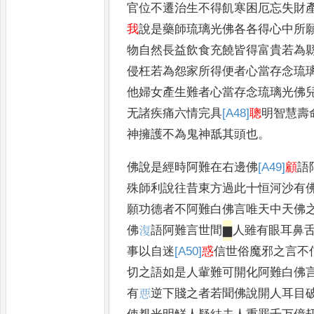
官位不遷治生不得飢寒困厄忘失財
我
說是藥師琉璃光佛各各得心中所
物自然長益飲食充饒皆得富貴若為
侵枉若為怨家所得便者心當存念琉
他婦女產生難者心當存念琉璃光佛
无諸疾痛六情完具
[A48]
聰
明智慧壽
神擁護不為鬼神舐其頭也
。
佛說是經時阿難在右邊佛
[A49]
顧
語
殊師利說往昔東方過此十恒河沙有
願功德者不阿難白佛言唯天中天佛
佛
𣸪
語阿難言世間
▆
人雖有眼耳鼻
事以自迷
[A50]
惑
信世俗魔邪之言不
切之語如是人軰難可開化阿難白佛
有
𢙣
逆下賤之者若聞佛說開人耳目