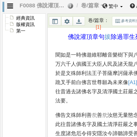
F0088 佛說灌頂章句拔除過罪生死得度經
卷/篇章 一
繁中
經典資訊
卷/篇章
：
參考資料
版權資訊
[1]
第一
佛說灌頂章句
拔
除過罪生
聞如是一時佛遊維耶離音樂樹下與
万六千人俱國王大臣人民及諸天龍
於是文殊師利法王子菩薩摩訶薩承
跪叉手前白佛言世尊願為未來像
[A1
往昔過去諸佛名字及清淨國土莊嚴
法要
。
佛告文殊師利善
㢤
善
㢤
汝慈无量愍
此往昔諸佛名字及國土清淨莊嚴之
生度諸危厄令得安隱汝今諦聽諦受