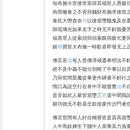
知布施今世後世當得其福世人愚癡
肉而噉食之不肻持錢財布施求後世
食此大慳貪命
𣧩
以後當墮餓鬼及在
師琉璃光如來名字之時无不觧脫憂
福畏罪人從索頭與頭索眼與眼乞妻
銀
珎
寶皆大布施一時歡喜即發无上
佛言若
𣸪
有人受
佛淨戒遵奉明法不
經不及中義不能分別曉了中事以自
乃與世間眾魔從事更作縛著不觧行
情口為說空行在有中不能發覺
𣸪
不
是非如此人軰皆當墮三
𢙣
道中聞我
願功德无不歡喜念欲捨家作沙門者
佛言世間有人好自稱譽皆是貢高當
人牛馬奴婢生下賤中人當乘其力負