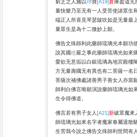
窮乏之人施以
珎
寶
[A19]
倉
庫盈溢无
量快樂乃至无有一
人受苦使諸眾生
端正人所喜見琴瑟皷吹如是无量最
量眾生是為十二微妙上願
。
佛告文殊師利此藥師琉璃光本願功
說其國㽵嚴之事此藥師琉璃光如來
愛欲无意垢以
白銀琉璃為地宮殿樓
方无量壽國无有異也有二菩薩一名
菩薩次補佛處諸善男子善女人亦當
師利白佛言唯願演說藥師琉璃光如
生令得佛道
。
佛言若有男子女人
[A21]
新
破眾魔來
師琉璃光如來名字者魔家眷屬退散
生苦我今說之佛告文殊師利世間有