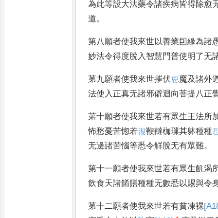
為此等設大法藥令諸疾病皆得除愈
道
。
第八願者使我來世以善業囙緣為諸
妙法令得度脫入智慧門普使明
了无
苐九願者使我來世摧伏
𢙣
魔及諸外
法使入正真无諸邪僻迴向菩提八正
苐十願者使我來世若有眾生王法所
怖愁憂苦惚若
𣸪
鞭韃枷璅其躰種種

无邊諸苦惱等悉
令觧脫无有眾難
。
第十一願者使我來世若有眾生飢渴
飲食天諸餚饍種種无數悉以賜與令
苐十二願者使我來世若有貧凍裸
[A1