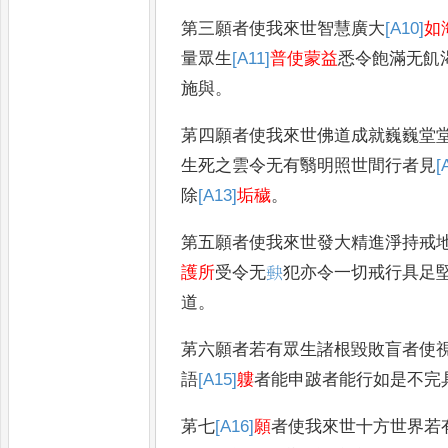
第三願者使我來世智慧廣大
[A10]
如
量眾生
[A11]
普使蒙益
悉令飽滿无飢
施與
。
苐四願者使我來世佛道成就巍巍堂
生死之雲令无有翳明照世間行者見
[
除
[A13]
垢穢
。
第五願者使我來世發大精進淨持戒
護所
受令无
𡙇
犯亦令一切戒行具足
道
。
苐六願者若有眾生諸根毀敗盲者使
語
[A15]
軁
者能申跛者能行如是不完
苐七
[A16]
願
者使我來世十方世界若