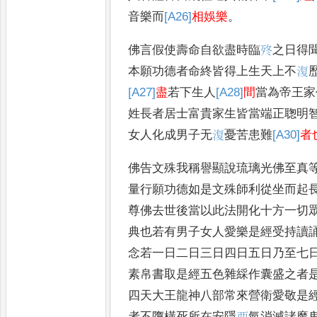
音樂而
[A26]
相娛樂
。
佛言假使壽命自欲盡時臨
𣧩
之日得
本願功德者命終皆得上生天上不
𣸪
[A27]
盡
若下生人
[A28]
間
當為帝王家
姓長者居士富貴家生皆當端正聦明
女人化成男子无
𣸪
憂苦患難
[A30]
者
佛告文殊我稱譽顯說琉璃光佛至真
量行願功德如是文殊師利從坐而起
尊佛去世後當以此法開化十方一切
典也若有男子女人愛樂是經受持讀
念若一日二日三日四日五日乃至七
素帛書取是經五色雜綵作囊盛之者
四天大王龍神八
部常來營衛愛敬是
者不墮橫死所在安隱
𢙣
氣消滅諸魔