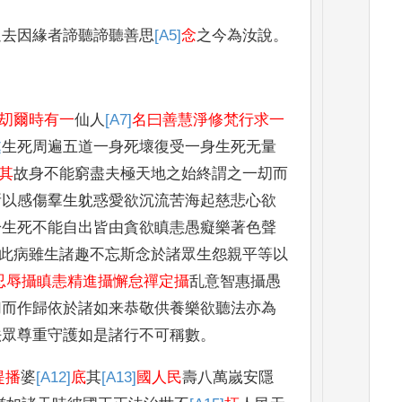
過去因緣者諦聽諦聽善思
[A5]
念
之今為汝說
。
。
刧爾時有一
仙人
[A7]
名曰善慧淨修梵行求一
處
生死周遍五道一身死壞復受一身生死无量
其
故身不能窮盡夫極天地之始終謂之一刧而
所以感傷羣生躭惑愛欲沉流苦海起慈悲心欲
於生死不能自出皆由貪欲瞋恚愚癡樂著色聲
此病雖生諸趣不忘斯念於諸眾生怨親平等以
忍辱攝瞋恚精進攝懈怠禪定攝
乱意智惠攝愚
切而作歸依於諸如来恭敬供養樂欲聽法亦為
法眾尊重守護如是諸行不可稱數
。
提播
婆
[A12]
底
其
[A13]
國人民
壽八萬嵗安隱