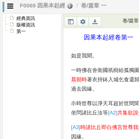
F0069 因果本起經
卷/篇章 一
經典資訊
卷/篇章
版權資訊
第一
因果本起經卷第一
如是我聞
。
一時佛在舍衛國祇樹給孤獨
晨朝時
著衣持鉢入城乞食還
過去因緣
。
尒時世尊以淨天耳超於
世間
坐問諸比丘汝等
[A2]
共集欲說
[A3]
時諸比丘即白佛言世尊我
因緣
。