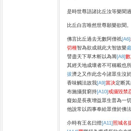
是時世尊語諸比丘汝等樂聞
比丘白言唯然世尊願樂欲聞
佛言比丘過去无數阿僧祇
[A6]
切種
智為欲成就此大智故樂
譬盡天下草木斬以為籌
[A8]
數
其經天地成壞者不可稱載也
拔
濟之又作此念今諸眾生沒
香味觸法故我
[A9]
當决
定断其
布施攝貧窮持
[A10]
戒攝毀禁
癡如是長夜增益眾生普為一
他說常以四事
奉給眾僧於佛
尒時有王名曰燈
[A11]
照城名