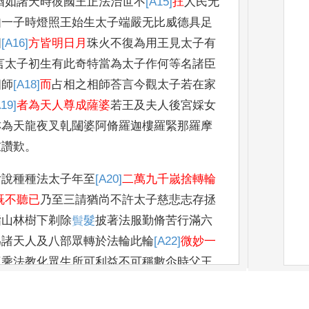
猶如諸天時彼國王正法治世不
[A15]
抂
人民无
如一子時燈
照王始生太子端嚴无比威德具足
四
[A16]
方皆明日月
珠火不復為用王見太子有
言太子初生有此奇特當為太子作何等名諸臣
相師
[A18]
而
占
相之相師荅言今觀太子若在家
A19]
者為天人尊成薩婆
若王及夫人後宮婇女
亦為天龍夜叉乹闥婆阿脩羅迦樓羅緊那羅摩
重讚歎
。
女說種種法太子年至
[A20]
二萬九千嵗捨轉輪
既不聽已
乃至三請猶尚不許太子慈悲志存拯
詣山林樹下剃除
䰅
髮
披著法服勤脩苦行滿
六
為諸天人及八部眾轉於法輪此輪
[A22]
微妙一
三乘法教化眾生所可利益不可稱數尒時父王
光成阿耨多羅三藐三菩提心大歡喜
踊躍无量
聞太子道成心各念言太子普光
[A23]
捨轉輪王