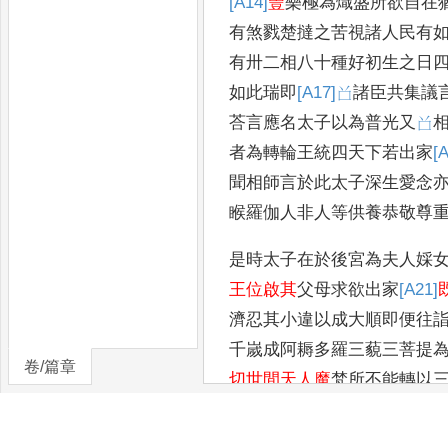
[A14]
豐
樂極為熾盛所欲自在
有煞戮楚撻之苦視諸人民有
有卅二相八十種好初生之日
如此瑞即
[A17]
𠮦
諸臣共集議
荅言應名太子以為普光又
𠮦
者為轉輪王統四天下若出家
[
聞相師言於此太子深生愛念
睺羅伽人非人等供養恭敬尊
是時太子在於後宮為夫人婇
王位啟其
父母求欲出家
[A21]
濟忍其小違以成大順即便往
千嵗成阿耨多羅三藐三菩提
卷/篇章
切世間天人魔
梵所不能轉以
及其夫人後宮綵女聞太子普
尒時羣臣國內人民婆羅門等