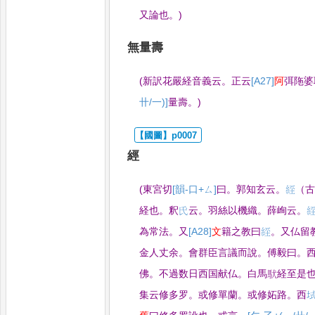
又論也
。
)
無量壽
(
新訳花嚴経音義云
。
正云
[A27]
阿
弭陁婆
卄/一)]
量壽
。
)
經
(
東宮切
[韻-口+ㄙ]
曰
。
郭知玄云
。
𦀇
（
経也
。
釈
𫞕
云
。
羽絲以機織
。
薛峋云
。

為常法
。
又
[A28]
文
籍之教曰
𦀇
。
又仏留
金人丈余
。
會群臣言議而說
。
傅毅曰
。
佛
。
不過数日西国献仏
。
白馬䭾経至是
集云修多罗
。
或修單蘭
。
或修妬路
。
西
