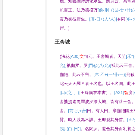
應
。
知義攝持所化眾生
。
慈㤙云
。
為常
䡄百王
。
法乃德模
万
[前-刖+((世-廿+卄)/
貫乃御彼庸生
。
[庴-日+(人*人)]
令同
[冬-
岸
。
)
王舎城
(
法花
[A30]
文
句云
。
王舎城者
。
天笁
[禾*
允)]
祇伽罗
。
罗
[門@(八/允)]
祇此云王舎
伽陁
。
此云不害
。
[乞-乙+(一/卄/一)]
刑殺
此云天天羅〃者王名也
。
以王名国
。
此
[口/(之-、)]
王緣廣在本書）
。
[A31]
智
度
[
舎婆提迦毘羅波罗捺大城
。
皆有諸王舎
舎
。
[前-刖+合]
曰
。
有人曰
。
摩伽陁國王
臂
。
時
人以為不詳
。
王即裂其身首
。
[ㄊ/
[鬼-(白-日)]
。
名闍罗
。
還合其身而乳養