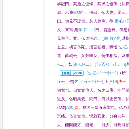
学記曰
。
其施之也悖
。
其求之也佛（仏
肩
。
示我
𩔰
德行
。
傅曰
。
仏大也
。
箋曰
曰
。
佛見不諟也
。
从人弗声
。
徐
[鍇-白+
反
。
東宮切
[韻-口+ㄙ]
曰
。
曹憲云
。
佛忽
見牟
子
。
案
。
仏道沖玅
。
[(朕-月)*隹]
以
玄云
。
胡言仏陀
。
漢言覚者
。
獨悟
[乞-乙
道
。
薛峋云
。
又芳味
反
。
仿佛相似
。
麻
+二]
。
如
[束-口+二]
。
[乞-乙+(一/卄/一)]
[乞-乙+(一/卄/一)]
（所
丘云
。
佛
[乞-乙+(一/卄/一)]
上
[A19]
法
王
佛覚也
。
自覚覚他人
。
名之曰佛
。
沙門
迨反
。
弘明集云
。
問曰
。
何以正云佛
。
仏號
[A20]
諡
。
猶名三皇五帝聖也
。
仏乃
宗緒
。
仏言覚也
。
怳忽変化
。
分身㪚躰
大
。
能圓能方
。
能老 能少
。
能隠能