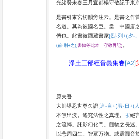
光緒癸未春三月宜都楊守敬記
于東
是書引東宮切韻旁注云
。
是書之作
名道
。
其為彼國名臣
。
當 中國唐
傳也
。
此書彼國蔵書家
[烈-列+(夕-、
。
(前-刖+之)]
書轉等此本 守敬再記
)
淨土三部經音義集卷
[A2]
原夫吾
大師堪忍世尊久證
[這-言+(庴-日+(人
本無出沒
。
遙究法
性之真理
。
𣱵
絕
之流轉
。
託影幻化
門
。
顧物之長迷
以悲周四生
。
智覃万
物
。
或震圎音