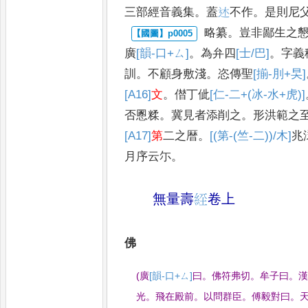
三部經音義集
。
蓋
𫐠
不作
。
是則尼
略纂
。
豈非鄙生之
廣
[韻-口+ㄙ]
。
為弁四
[士/巴]
。
字義
訓
。
不顧身敷淺
。
恣傳聖
[揃-刖+旲]
[A16]
文
。
僣丁佌
[仁-二+(冰-水+虎)]
否慁糅
。
冀見者添
削之
。
形洪範之
[A17]
第
二之
暦
。
[(第-(竺-二))/木]
兆
月序云尓
。
無量壽
𦀇
卷上
佛
(
廣
[韻-口+ㄙ]
曰
。
佛符弗切
。
牟子曰
。
光
。
飛在殿前
。
以問群臣
。
傅毅對曰
。