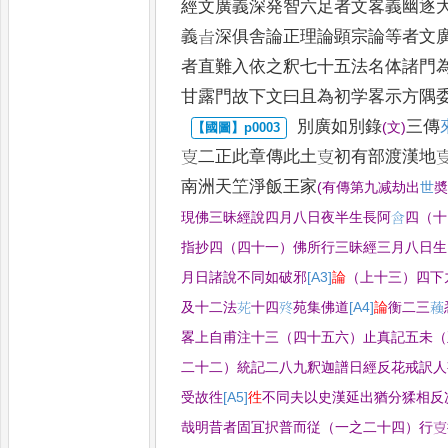
經文廣義深発智六足
者文畧義幽逐
義㫖深俱舎
論正理論顕宗論等者文
者
直難入依之釈七十五法名体諸門
甘露門故下文曰且為初学畧示方隅
別廣如別錄
三傳
(
文
)
㕝二正
此章傳此土㕝初有部渡漢地
南洲天笁淨飯王家
(
有傳第九减劫出
世
現佛
三昧經說四月八日夜半生長阿
𭇥
四（十
指抄四（四十一）佛所行三昧經三月八日生
月日諸說不同如破邪
[A3]
論
（上十三）四下
及十二法
𫟍
十四
𣧩
苑集佛道
[A4]
論
衡二三
𧁨
畧上自甫注十三（四十五六）止真記五未（
二十二）
統記二八九釈迦譜日經反花戒訳人
受故徃
[A5]
徃
不同夫以史漢延出猶分猱
相反
哉明昔者固冝択普而従（一之二十四）行㕝