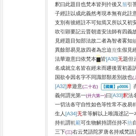
釈曰此題目也梵本皆列扵後又
𦾔
引
子經註以成此義然考現
本無有此註
支別有彼經註
不可知焉又所以又初
吹引
顕要記云晋朝道安法師有四義
見經題目知部法故二者為智者畧知
異餘部易見故四者為忩迫㐬生
假見
法華遊意曰依梵本
▆
皆
[A30]
无
題但
名成就立名皆在
經未而
廽
後置初葢
国欲令因名
字不同識部類差別故也
(
[A32]
摩
遊意
(
二十右
)
義何謂光第一
曰
[A33]
釈
法
(
廾六第一
)
一切法各守自性如色等性常
不改易
生人
[A34]
无
常等解以上
唯識逑記一
持䡄謂䡄
範
可生物
解持謂任持不
捨
三下
右
云梵語陀罗唐名持戒梵語
(
三
)