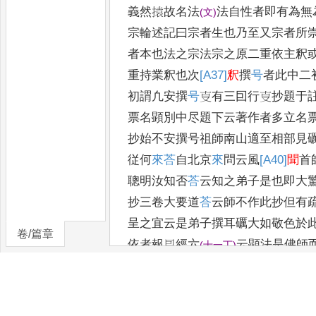
義然
㨬
故名法
法自性者即有為無
(
文
)
宗輪述記曰宗者生也乃至又宗者所
者本也法之宗法宗之原二重依主釈
重持業釈也次
[A37]
釈
撰
号
者此中
二
初謂凢安撰
号
㕝有三囙
行㕝抄題于
票名顕別中尽題下
云著作者多立名
抄始不安
撰号祖師南山適至相部見
従何
來
荅
自北京
來
問云風
[A40]
聞
首
聰明汝知否
荅
云知之弟子是也即大
抄三卷大要道
荅
云師不作此抄但有
呈之宜云是弟子撰耳礪大如
敬色於
卷/篇章
依者報㤙經六
云
顕法是佛師
(
十一丁
)
一
法自不弘
弘
(
之丁
)
也宗輪論疏
華嚴玄談
三
(
四十丁
)
(
十三
後依人信法者
[A41]
論
註上
云
丁
)
(
初〡
)