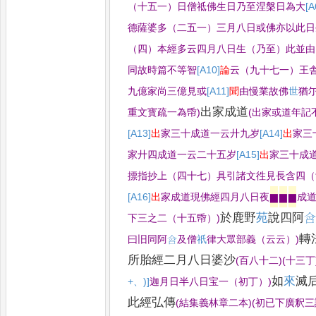
（十五一）日僧祗佛生日
乃至涅槃日為大
[A
德薩婆多（二五一）三月八日或佛亦以此日
（四）
本經多云四月八日生（乃至）此並由
同故時篇不等智
[A10]
論
云（九十七一）王
九億家尚三億見或
[A11]
聞
由慢業故佛
世
猶
出家成道
重文寳疏一為帋
)
(
出家或道年記
[A13]
出
家三十成道一云廾九岁
[A14]
出
家三
家廾四成道一云二十五岁
[A15]
出
家三十成
摽指抄上（四十七）具引諸文徃見
長含四（
[A16]
出
家成道現佛經四月八日夜
▆
▆
▆
成
於鹿野
苑
說四阿

下三之二（十五帋）
)
轉
曰旧同阿
𭇥
及僧
祇
律大眾部義（云云）
)
所胎經二月八日婆沙
(
百八十二
)
(
十三丁
如
來
滅
+、)]
迦月日半八日宝一（初丁）
)
此
經弘傳
(
結集義林章二本
)
(
初已下廣釈三