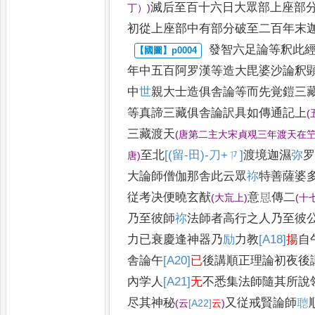
滅后至
百十六日大眾部上座部
丁）
)
初從上
座部中有部分破至二百年末
發智六足論等釈此
年中五
百阿罗漢等造大毘婆沙論釈
中
世
親大士造俱舎論等而先覚鎧三
等真諦三藏俱舎論訳具如傳通記上
(
三藏渡天
(
唐第二主大宋貞覌三年渡天在
至北
[(留-田)-刀+ㄗ]
渡境迦濕
弥
唐
)
大論師
僧伽那舎此云眾
祢
特善薩婆
従考决便曉玄猷
意㤙傳二
(
大巟上
)
(
十
乃至彼師
祢
法師者高行之人乃至彼
力已衰慶逢神器乃
励
力教
[A18]
揚
自
舎論午
[A20]
已
後講順正理論初夜後
內学人
[A21]
无
不悉集法師隨其所
說
尽其神秘
又従戒賢
論師
𦗟
(
云
[A22]
云
)