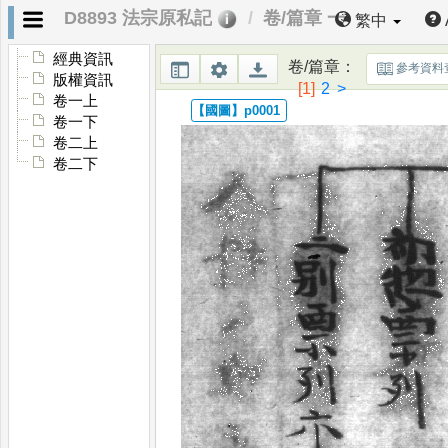
D8893 法宗原私記
卷/篇章 一
繁中
經典資訊
卷/篇章
：
參考資料
版權資訊
[1]
2
>
卷一上
卷一下
卷二上
卷二下