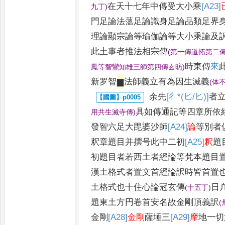
在天十七年中傳受大
小乘
[A23]
九丁
)
門足論法薀足論識身
足論品類足界
理論顯宗論
等瑜伽論等大小乘論及
此
土事者推法相宗傳
(
第一傳道拓第二
時東傳
來
鳳等智鸞知
雄三師第四傳玄昉
)
新罗智
▆
法師義立有為因生滅義
(
体
余先
[彳*(匕/匕)]
者
具如傳通
記等四章所依
用共生滅寺傳
)
發智六足大
毘婆沙師
[A24]
論
等別者
釈章題
目并撰号此中二初
[A25]
釈
題
初題目者
若西土者經論等梵本題目
漢土
格式者置文首經論訳時皆首置
土格式也十住心論冠玄傳
日
(
十五丁
)
題東土方円卷首安名故金剛頂義訳
(
金剛
[A28]
金剛
薩埵三
[A29]
摩
地一切