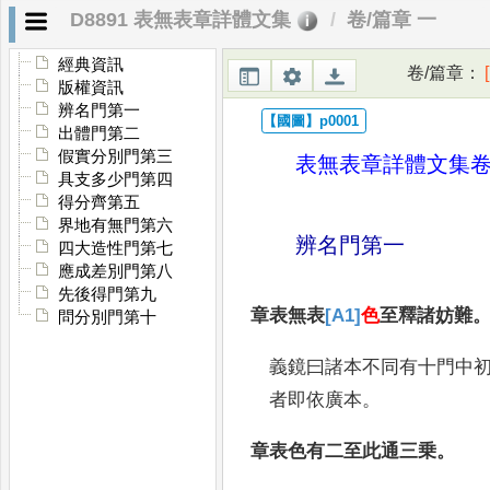
D8891 表無表章詳體文集
卷/篇章 一
經典資訊
卷/篇章
：
版權資訊
辨名門第一
出體門第二
假實分別門第三
表無表章詳體文集
具支多少門第四
得分齊第五
界地有無門第六
辨名門第一
四大造性門第七
應成差別門第八
先後得門第九
章表無表
[A1]
色
至釋諸妨難
問分別門第十
義鏡曰諸本不同有十門中
者即
依廣本
。
章表色有二至此通三乗
。