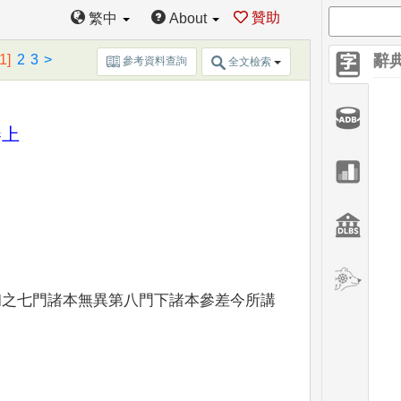
贊助
繁中
About
[1]
2
3
>
辭
參考資料查詢
全文檢索
卷上
。
初之七門諸本無異第八門下諸本參差今所講