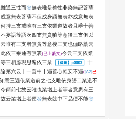
思雖通三性而
𤼲
無表唯是善性非染無記菩薩
不成意無表菩薩不但成身語
無表亦成意無表
云何持
三支戒唯有三支依業道故者且辨十善
支不妄語等語次四支無貪嗔等意後
三支俱以
今云唯有三支
者無貪等意後三支也伽略纂云
支此依三乗通有無表
今云三支依業
(
已上纂文
)
貪等三相應現思遍依三業
十
識論第六云十一善中
十遍善心䡖安不遍
(
[A2]
已
知意
三遍依業道前之七支唯依身語二業道不
道今簡前七故云唯也業增上者等
者意思有三
表故云業增
上者便
𤼲
無表餘中下品便不能
𤼲