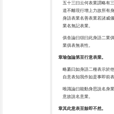
五十三曰云何表業謂略有
道不
離現行增上力故所有
身語表業名善表業若諸威
業名無記表業
。
俱舎論曰頌
曰此身語二業
業俱表無表性
。
章瑜伽論第至行意表業
。
略纂曰如身語二種表示於
自意
表知我作如是事即前
唯識論曰能動身思說名身
意故說名意業
。
章其此意表至餘即不然
。