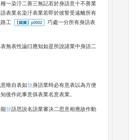
三種一染汙二善三無記若於身語意十不善業
身語表業名染汙表業若即於
彼誓受遠離所有
儀路工
巧處一分所有身語表
俱表無表性論曰應知如是所說諸業
中身語二
他意唯自表如
𤼲
身語業時必有意表以為方便
表知後作此事意俱表業名意
表業
。
業能
𤼲
語思說名
語業審决二思意相應故作動