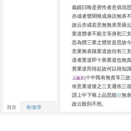
義鏡曰唯是善性者意俱現
亦成
者聲聞唯成身語無表
故云亦成若意無無表菩薩
業道體者不
殺主等身初三
思為體三業之體皆是思故
意業無表隨業道故
但有三
道
者業道即十善業道也無
善業道而得起故何以得知
十中既有無貪等三故
上論文
)
依意業道
後之三支通依三
謂上中下唯上品思能
𤼲
無
故云餘則不然
。
目次
卷/篇章
章有義不善至理有何失
。