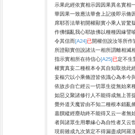
示果此經依實相示因因果異名
實相
華因果一致應法華會
上記後即示脩
席耶荅法華
初開權顯實小乘人皆驚
作
佛惱亂我心耶故佛以種種因緣譬
令其信而
[A24]
已
開權但說汝等所作
所證顯實但說諸法一相所謂離相
滅
指示實相所在待信心
[A25]
已
定不生
權實真妄二種根本
令其自知取捨此
妄樞穴以
小乘脩證皆依識心為本今
依故步自亡經云一切眾生從無始來
如惡义聚諸修行人不能得成無上菩
覺外道天魔皆由不知二種
根本錯亂
嘉饌縱經塵劫終
不能得又云一者無
者與諸
眾生用攀緣心為自性者又云
現前雖成九次第定不得漏盡成阿羅