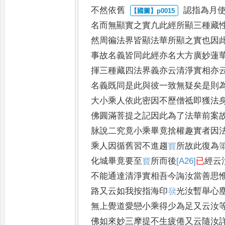
不然依舊
認指為月
名而無顯實之實
凢此經所顯三種藏
然周徧
法界皆顯法華所顯之實也因
事故名義皆同此經亦名大方廣妙蓮
揮三種藏四法界義亦云清淨實相
亦
名義既同是此與彼一致
無疑矣是則
大小乘人依此
密因不歷僧祗即獲法
佛圓
滿菩提之記因此為了法華前案
脉說二究竟小乘畢竟捨權趣實者因
乘人因循舊習不進趨
寳
所故此
復為
化城畢竟要至
寳
所而
後
[A26]
已
經云
不能通達清淨實
相吾今誨汝當善思
路又云
如我按指海印
𤼵
光汝暫舉心
無上覺道愛戀小乘得少為足又云汝
佛如來妙三摩提不生疲倦又云隨
汝