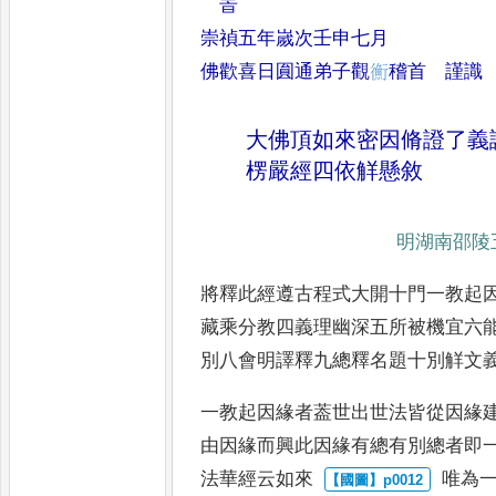
峕
崇禎五年嵗次壬申七月
佛歡喜日圎通弟子觀
𢖍
稽首
謹識
大佛頂如來密因脩證了義
楞嚴
經四依觧懸敘
明湖南邵陵
將釋此經遵古程式大開十門一教起
藏乘分教四義理幽深五所被機宜六
別八會明譯釋九總釋名題
十別觧文
一教起因緣者葢世出世法皆從因
緣
由因緣而興此因緣有總
有別總者即
法華經云如來
唯為