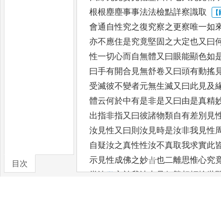
根根塵塵事事法法檢點詳察識取
會通自性究之復究察之更察唯一如
亦不應住是究竟堅固之大定也
又曰
性一切心而自無體又
曰眼能顯色如
曰手有開合
見無舒卷又曰頭有動搖
受
滅彼不變者元無生滅又曰此見及
體云何於中有是非是又曰由是真精
出指非指又曰彼諸物類自有
差別見
汝見性又曰則汝見
時是汝非我見性
自疑汝之
真性性汝不真取我求實此
示見性成佛之妙㫖也二離思惟心究
目次
當汝
𤼵
心於我法中見何勝相頓捨世
卷/篇章
欲阿難不假思惟頓明清淨
實相阿難
當汝緣於如來三
十二相將何所見誰
難不涉
思惟頓開佛知見阿難又不能