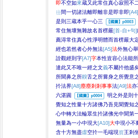
即
不空如
來
蔵又此常住真心
寂照不
𠀍
間一
切諸法離即離非是即非即
[A4
是則三蔵本乎一心三
常住無壞無
雜故名首楞嚴
[首-自+句]
薦淂常住真心性淨明體而首
楞嚴大
經也若
然者心外無法
[A5]
法
外無心
詮觀經則字
[A7]
字
本性豈容
心法能
達此又
不唯一經之文
義
不屬扵他盛
所聞鼻之所
齅
舌之所嘗身之所覺意
扵法界
[A8]
塵塵剎剎事事
法
[A9]
法
亦
六湛圎
明之外是則
覺
知之性量十方諸佛乃吾見聞覺
知
心中轉大
法輪眾生扵諸佛光中聞第
無量為一小中現
大
[A10]
大
中現小不
含十方無盡
虛
空扵一毛端現
寳
王剎