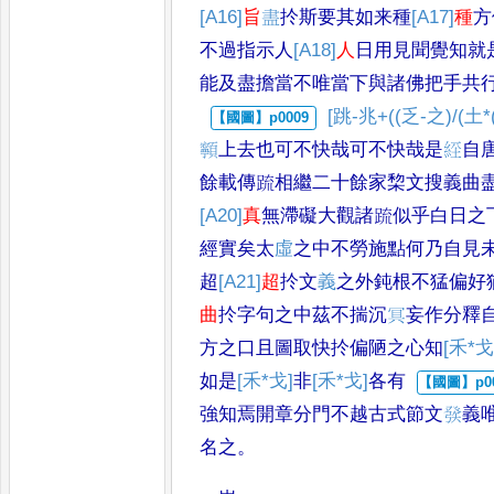
[A16]
旨
𥁞
扵斯要
其如来種
[A17]
種
方
不過指示人
[A18]
人
日用見聞覺知就
能及盡擔當不
唯當下與諸佛把手共
[跳-兆+((乏-之)/(土*
𩕳
上去也可不快哉可
不快哉是
𦀇
自
餘載傳䟽相繼二十餘家棃文搜
義曲
[A20]
真
無滯礙
大觀諸䟽似乎白日之
經實矣太
虛
之中不
勞施點何乃自見
超
[A21]
超
扵文
義
之外鈍根不猛偏
好
曲
扵字句之中茲不
揣沉
𭁷
妄作分釋
方之口且圖取快扵偏陋之心
知
[禾*戈
如是
[禾*戈]
非
[禾*戈]
各有
強知焉開章分門不
越古式節文
𤼵
義
名之
。