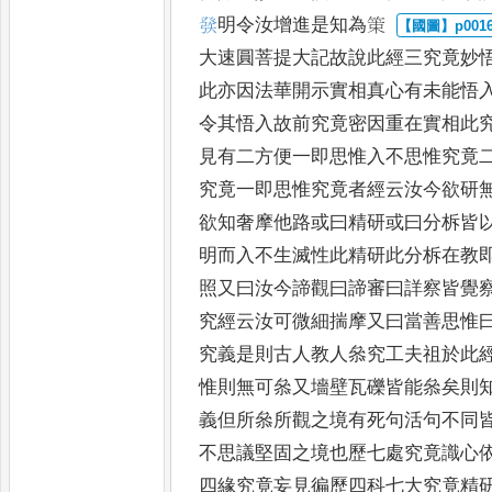
𤼵
明令汝增進是知為䇿
大速圓菩提大記故說此經三究
竟妙
此亦因法華開示實相
真心有未能悟
令其悟入故
前究竟密因重在實相此
見
有二方便一即思惟入不思惟究竟
究竟一即思惟究竟者經云汝今欲研
欲知奢摩他路或曰精研或曰
分柝皆
明而入不生滅性此
精研此分柝在教
照又曰汝
今諦觀曰諦審曰詳察皆覺
究經云汝可微細揣摩又曰當善思惟
究義是則古人教人叅究工夫祖於此
惟則無可叅又墻壁瓦礫皆
能叅矣則
義但所叅所觀之
境有死句活句不同
不思議
堅固之境也歷七處究竟識心
四緣究竟妄見徧歷四科七大究竟精