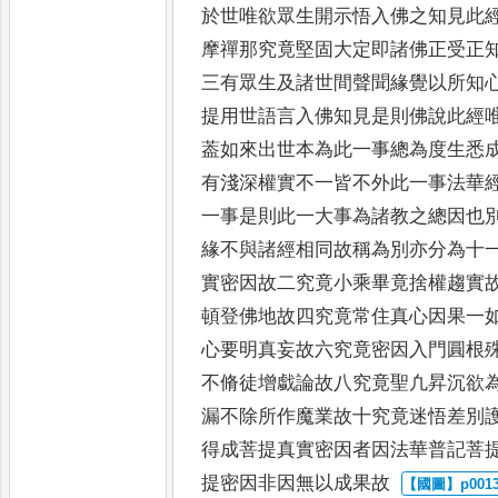
於世唯欲眾生開示悟
入佛之知見此
摩禪那究竟
堅固大定即諸佛正受正
三
有眾生及諸世間聲聞緣覺以所知
提用世語言入佛知見是則佛說此經
葢如來出世本為此一事總為
度生悉
有淺深權實不一皆
不外此一事法華
一事是則
此一大事為諸教之總因也
緣不與諸經相同故稱為別亦分為十
實密因故二究竟小乘畢竟捨權趨實
頓登佛地故四究竟常住真
心因果一
心要明真妄故六
究竟密因入門圓根
不脩徒
增戱論故八究竟聖凢昇沉欲
漏不除所作魔業故十究竟迷悟差別
得成菩提真實密因者因法華普記
菩
提密因非因無以成果故