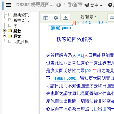
D8862 楞嚴經四依解
卷/篇章 一
繁中
經典資訊
卷/篇章
：
版權資訊
[1]
2
3
4
5
...
10
>
序
懸敘
釋文
楞嚴経四依解序
助刻姓氏
夫首楞嚴者乃人
[A1]
人
日用能見能
也盖此性即是
常住真心一真法界聖
是廣大圎明妙性而眾
[A2]
生
用之能
不
識知廣大圎明實
可謂日用而不知也圎覺序
云終日圎
夫也斯之謂欤原此見聞覺知常
住真
摩他
而世出世間一切諸法皆非即空
心寂而常照名
為三摩提而
𠀍
出
𠀍
間