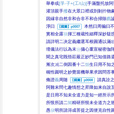
舉拳或
[孚-子+(工/山)]
手滿盤托放阿
灌頂親手
撥
在大
眾口裡或剖剝扵物
因
縁
非自然非和合非不和合
掃除
戲
淨曰
本然曰周徧曰
實相全露
𤼵
揮三種蔵性細釋
深妙疑
請詳
明二决定義繼選耳根圎通以滿
壇儀法行以
為末
𠀍
攝心重宣秘密伽
聞之真宅既悟莊嚴
正妙門已知借路
漸次
㓕
二倒因番十二
𩔗
生日用
不知
稱性圎明
之妙覺當機舉果求因問荅
脩證
義
周随
請真詮
阿難
末問七趣情想之昇降如来自說
是日用不知
未全道力是知一經所示
所恨所請二
𮤚
精研所恨
未全道力之
愚
𤼵
明所請淂成菩提之因便克自
性