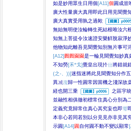
如是
妙用眾生日用個
[A11]
個
圎成豈
廣大性量廣大真
用即此日用見聞覺
廣大真實受用孰之過歟
無始無明使汝輪
轉生死結根唯汝六
知無上菩提令汝速證安
樂觧脫寂淨
他物知此離吾見聞覺知別無片
事可
[A12]
囫囫圇圇
是
一輪見聞覺知妙真
不知勞
[禾*戈]
覺皇出現扵
𠀍
將錯就
(之-、))]
迷指迷將此見聞覺
知分作
異
㓕
𣸪
歸一性圎常因當機之淺深故
経也開三乗
之區宇
並融
性相俱徹初標常住真心分別為
定義究竟歸
常住真心其究妄也即
𩂜
本非心若同若別以分見
見亦非見其
示圎
[A14]
圎
自何圎不動不變以顯常