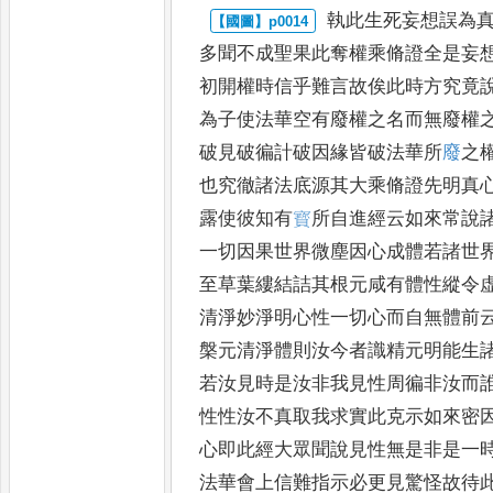
執此生死妄想誤為
多聞不
成聖果此奪權乘脩證全是妄
初開權時信乎難言故俟此時方究竟
為子使法華空有廢權之名而無廢
權
破見破徧計破因緣皆破
法華所
廢
之
也究徹諸法底
源其大乘脩證先明真
露使
彼知有
寳
所自進經云如來常說
一切因果世界微塵因心成體若諸世
至草葉縷結詰其根元咸有體性
縱令
清淨妙淨明心性一切
心而自無體前
槃元清淨體
則汝今者識精元明能生
若
汝見時是汝非我見性周徧非汝而
性性汝不真取我求實此克示如來密
心即此經大眾聞說見性無是
非是一
法華會上信難指示
必更見驚怪故待