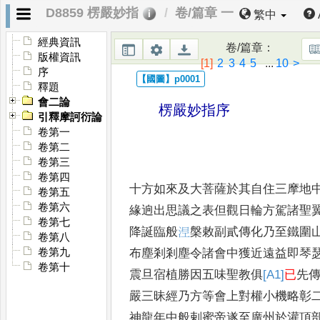
D8859 楞嚴妙指
卷/篇章 一
繁中
經典資訊
卷/篇章
：
版權資訊
[1]
2
3
4
5
...
10
>
序
釋題
會二論
楞嚴妙指序
引釋摩訶衍論
卷第一
卷第二
卷第三
卷第四
十方如來及大菩薩於其自住三摩地
卷第五
卷第六
緣逈出思議之表但觀日輪方駕諸聖
卷第七
降誕臨般
𣵀
槃敕副貳傳化乃至鐵
圍
卷第八
卷第九
布塵剎剎塵令諸會中獲近
遠益即琴
卷第十
震旦宿植勝因五味
聖教俱
[A1]
已
先
嚴三昧經乃方等
會上對權小機略彰
神龍年中
般剌蜜帝遂至廣州於灌頂