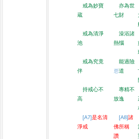
戒為妙寶
亦為世
蔵
七財
戒為清淨
澡浴諸
池
熱惱
戒為究竟
能過險
伴
𢙣
道
持戒心不
專精不
高
放逸
[A7]
是名清
[A8]
諸
淨戒
佛所稱
讚