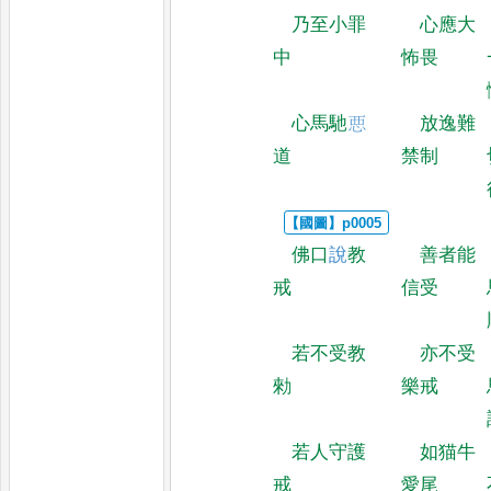
乃至小罪
心應大
中
怖畏
心馬馳
𢙣
放逸難
道
禁制
佛口
說
教
善者能
戒
信受
若不受教
亦不受
勑
樂戒
若人守護
如猫牛
戒
愛尾