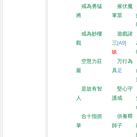
戒為勇猛
摧伏魔
將
軍眾
戒為妙樓
遊戲諸
觀
三
[A9]
昧
空慧力莊
万行為
嚴
具
足
是故有智
堅心守
人
護戒
合十指抓
供養釋
掌
師子