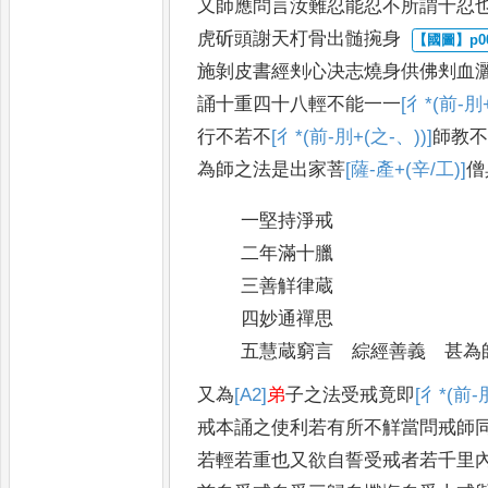
又師應問言汝難忍能忍不所謂十忍
虎斫頭謝天朾骨出髄捥身
施剝皮書經刾心决志燒身供
佛刾血
誦十重四十八輕
不能一一
[彳*(前-刖+
行不若不
[彳*(前-刖+(之-、))]
師教
為師之法是出家菩
[薩-產+(辛/工)]
僧
一堅持淨戒
二年滿十臘
三善觧律蔵
四妙通禪思
五慧蔵窮言 綜經善義 甚為
又為
[A2]
弟
子之法受戒竟即
[彳*(前-
戒本誦之
使利若有所不觧當問戒師
若輕若重也又欲自誓受戒者若千
里