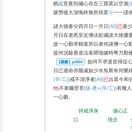
眠
縱
意
夜則攝心存念三寶莫以空過
[
疲勞
後大深悔終無所得眾
䓁
一一謹
諸大徳春分四月日一月日
[A5]
已
過
月日在老死至近佛法欲滅諸大
徳優
故一心勤求精
進所以者何諸佛一心
提何况餘善道法各聞強健時弩力勤
如何不求道豈得従
日
已過命亦随减如少水魚斯有何樂
(辛/工)]
戒不清淨者
[A6]
已
出眾今和
不來嘱受菩
[薩-產+(辛/工)]
有幾人
問
)
一心聽
。
持戒淨身
攝心正
口
憶念