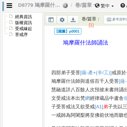
D8779 鳩摩羅什法師誦法（後殘）
卷/篇章 一
繁中
經典資訊
卷/篇章
：
參考資料
版權資訊
[1]
受戒緣起
菩戒序
鳩摩羅什法師誦法
四部弟子受菩
[薩-產+(辛/工)]
戒原於
鳩摩羅什法師與道俗百千人受菩
[薩
慧融道詳八百餘人次預彼未書持誦
文受戒法本出梵
網
經
律蔵品中盧舎

子受菩
戒法又欲受戒
[A1]
弟
子先以
一戒師為阿闍梨將至佛前伏地而聽