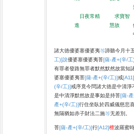
日夜常精
求寶智
進
慧故
諸大徳優婆塞優婆夷
䓁
諦聽今月十
工)]
說
優婆塞優婆夷菩
[薩-產+(辛/工)
有罪者發路無罪者默然默然故當知
婆塞優婆夷菩
[薩-產+(辛/工)]
戒
[A11
(辛/工)]
戒序竟今問諸大徳是中清淨
是中清淨默然故是事如是持菩
[薩-產
產+(辛/工)]
行住坐臥於四威儀慈悲
無隔猶如赤子財法二施
䓁
无差
別
。
菩
[薩-產+(辛/工)]
行
[A12]
檀
波羅蜜