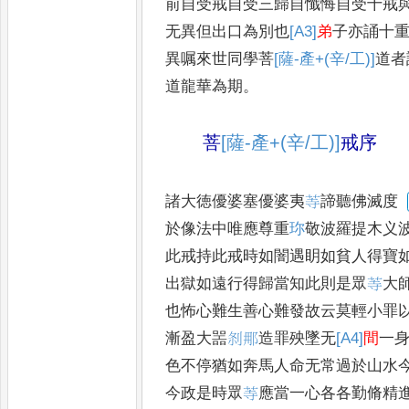
前自受戒自受三歸
自懺悔自受十戒
无異但
出口為別也
[A3]
弟
子亦誦十
異嘱來世同學菩
[薩-產+(辛/工)]
道者
道龍華為期
。
菩
[薩-產+(辛/工)]
戒序
諸大徳優婆塞優婆夷
䓁
諦聽佛滅度
於像法中唯應尊重
珎
敬波羅提木义
此戒持此戒時如闇遇
眀如貧人得寶
出獄
如遠行得歸當知此則是眾
䓁
大
也怖心難生善心難發故云莫
輕小罪
漸盈大噐
𠛴
𮟯
造罪殃墜无
[A4]
間
一
色不停猶如奔馬人命无常過於山水
今政是時眾
䓁
應當一
心各各勤脩精