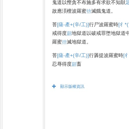
鬼道
以慳貪不布施多有求欲不知猒
故應湏檀波羅蜜
捨
滅餓鬼道
。
菩
[薩-產+(辛/工)]
行尸波羅蜜時
[彳*
戒得度
𮋒
地獄
道以破戒罪堕地獄道
羅蜜
捨
滅地獄道
。
菩
[薩-產+(辛/工)]
行羼提波羅蜜時
[彳
忍辱得度
𮋒
畜
顯示版權資訊