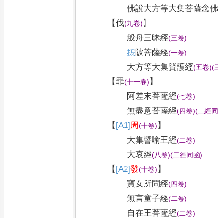
佛說大方等大集菩薩念
【
伐
】
(
九卷
)
般舟三昧經
(
三卷
)
㧞
陂菩薩經
(
一卷
)
大方等大集賢護經
(
五卷
)
(
【
罪
】
(
十一卷
)
阿差末菩薩經
(
七卷
)
無盡意菩薩經
(
四卷
)
(
二經
【
[A1]
周
】
(
十卷
)
大集譬喻王經
(
二卷
)
大哀經
(
八卷
)
(
二經同函
)
【
[A2]
發
】
(
十卷
)
寶女所問經
(
四卷
)
無言童子經
(
二卷
)
自在王菩薩經
(
二卷
)