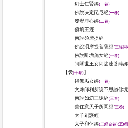
幻士仁賢經
(
一卷
)
佛說决定毘尼經
(
一卷
)
發覺淨心經
(
二卷
)
優填王經
佛說須摩提經
佛說湏摩提菩薩經
(
三經同
佛說離垢施女經
(
一卷
)
阿闍世王女阿述達菩薩
【
裳
】
(
十卷
)
得無垢女經
(
一卷
)
文殊師利所說不思議佛
佛說如幻三昧經
(
三卷
)
善住意天子所問經
(
三卷
)
太子刷護經
太子和休經
(
二經合卷
)
(
五經