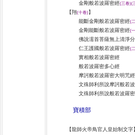
金剛般若波羅密經
(
三卷
)
(
【
翔
】
(
十卷
)
能斷金剛般若波羅密經
(
金剛能斷般若波羅密經
(
佛說濡首菩薩無上清淨
仁王護國般若波羅密經
(
實相般若波羅密經
般若波羅密多心經
摩訶般若波羅密大明咒
文殊師利所說摩訶般若
文殊師利所說般若波羅
寶積部
【
龍師火帝鳥官人皇始制文字