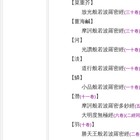
【
菜重芥
】
放光般若波羅密經
(
三十卷
【
薑海鹹
】
摩訶般若波羅密經
(
三十卷
【
河
】
光讚般若波羅密經
(
一十卷
【
淡
】
道行般若波羅密經
(
一十卷
【
鱗
】
小品般若波羅密經
(
一十卷
【
潛
】
(
十一卷
)
摩訶般若波羅密多鈔經
(
大明度無極經
(
六卷
)
(
二經
【
羽
】
(
十卷
)
勝天王般若波羅密經
(
二卷