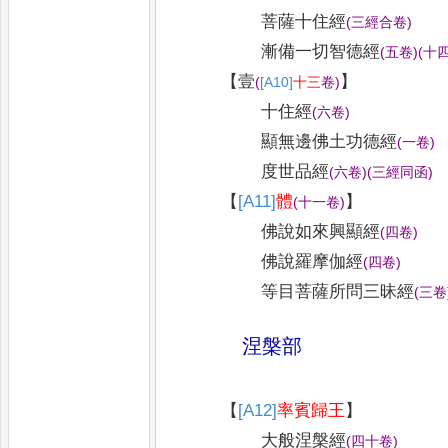
菩薩十住經
(
三經合卷
)
漸備一切智德經
(
五卷
)
(
十
【
壹
】
(
[A10]
十三
卷
)
十住經
(
六卷
)
顯無邊佛土功德經
(
一卷
)
度世品經
(
六卷
)
(
三經同函
)
【
[A11]
體
】
(
十一卷
)
佛說如來興顯經
(
四卷
)
佛說羅摩伽經
(
四卷
)
等目菩薩所問三昧經
(
三卷
涅槃部
【
[A12]
率賓歸王
】
大般涅槃經
(
四十卷
)