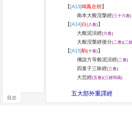
【
[A13]
鳴鳳在樹
】
南本大般涅槃經
(
三十六卷
)
【
[A14]
白
】
(
八卷
)
大般泥洹經
(
六卷
)
大般涅槃經後分
(
二卷
)
(
二
【
[A15]
駒
】
(
十卷
)
佛說方等般泥洹經
(
二卷
)
四童子三昧經
(
三卷
)
大悲經
(
五卷
)
(
三經同函
)
五大部外重譯經
目次
卷/篇章
【
[A16]
食
】
(
十二卷
)
合部金光明經
(
八卷
)
金光明經
(
四卷
)
(
二經同函
)