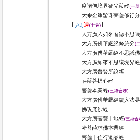
度諸佛境界智光嚴經
(
一卷
大乘金剛髻珠菩薩修行
【
[A9]
邇
】
(
十卷
)
大方廣入如來智德不思
大方廣佛華嚴經修慈分
(
大方廣佛華嚴經不思議
大方廣如來不思議境界
大方廣普賢所說經
莊嚴菩提心經
菩薩本業經
(
三經合卷
)
大方廣佛華嚴經續入法
佛說兜沙經
大方廣菩薩十地經
(
三經合
諸菩薩求佛本業經
菩薩十住行道品經