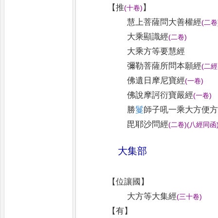
【
推
】
(
十卷
)
慧上菩薩問大善權經
(
二卷
大乘顯識經
(
二卷
)
大乘方等要慧經
彌勒菩薩所問本願經
(
二經
佛遺日摩尼寶經
(
一卷
)
佛說摩訶衍寶嚴經
(
一卷
)
勝
鬘
師子吼一乘大方便
毘耶沙問經
(
二卷
)
(
八經同函
大集部
【
位讓國
】
大方等大集經
(
三十卷
)
【
有
】