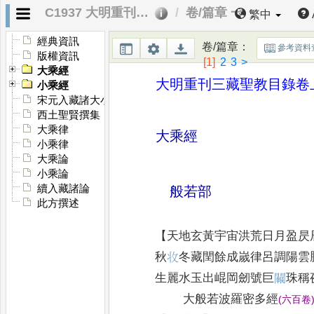
C1937 大明重刊三藏聖教目錄
卷/篇章 一
繁中
經典資訊
卷/篇章
：
參考資料
版權資訊
[1]
2
3
>
大乘經
大明重刊三藏聖教目錄卷
小乘經
宋元入藏諸大小乘經
西土聖賢撰集
大乘律
大乘經
小乘律
大乘論
小乘論
續入藏諸論
般若部
此方撰述
【
天地玄黃宇宙洪荒日月盈昃
秋
𭣣
冬藏閏餘成嵗律呂
調陽雲
生麗水玉
出崐岡劒號巨
𨷂
珠稱
大般若波羅密多經
(
六百卷