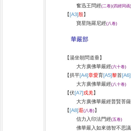
奮迅王問經
(
二卷
)
(
四經同函
【
[A3]
殷
】
寶星陁羅尼經
(
八卷
)
華嚴部
【
湯坐朝問道垂
】
大方廣佛華嚴經
(
六十卷
)
【
拱平
[A4]
章愛
育
[A5]
黎
首
[A6]
大方廣佛華嚴經
(
八十卷
)
【
伏
[A7]
戎羌
】
大方廣佛華嚴經普賢菩
【
[A8]
遐
】
(
八卷
)
信力入印法門經
(
五卷
)
佛華嚴入如來德智不思