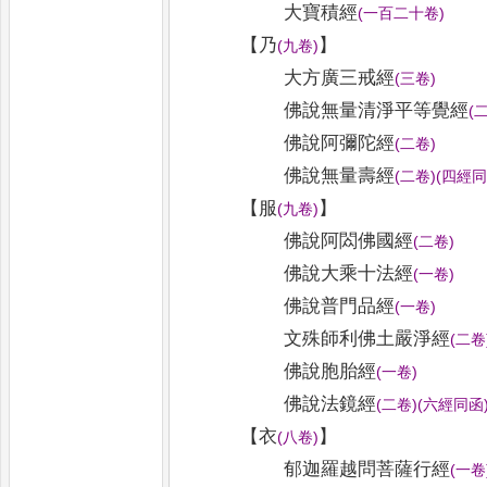
大寶積經
(
一百二十卷
)
【
乃
】
(
九卷
)
大方廣三戒經
(
三卷
)
佛說無量清淨平等覺經
(
佛說阿彌陀經
(
二卷
)
佛說無量壽經
(
二卷
)
(
四經
【
服
】
(
九卷
)
佛說阿閦佛國經
(
二卷
)
佛說大乘十法經
(
一卷
)
佛說普門品經
(
一卷
)
文殊師利佛土嚴淨經
(
二卷
佛說胞胎經
(
一卷
)
佛說法鏡經
(
二卷
)
(
六經同函
【
衣
】
(
八卷
)
郁迦羅越問菩薩行經
(
一卷