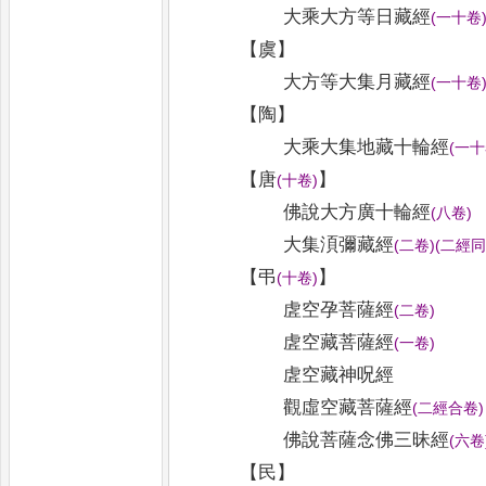
大乘大方等日藏經
(
一十卷
【
虞
】
大方等大集月藏經
(
一十卷
【
陶
】
大乘大集地藏十輪經
(
一十
【
唐
】
(
十卷
)
佛說大方廣十輪經
(
八卷
)
大集湏彌藏經
(
二卷
)
(
二經
【
弔
】
(
十卷
)
虗空孕菩薩經
(
二卷
)
虗空藏菩薩經
(
一卷
)
虗空藏神呪經
觀虛空藏菩薩經
(
二經合卷
)
佛說菩薩念佛三昧經
(
六卷
【
民
】