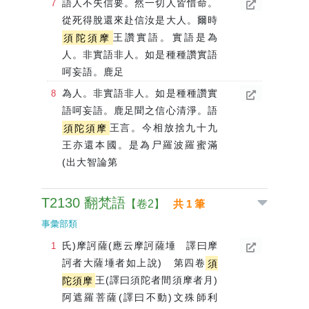
語人不失信要。然一切人皆惜命。
從死得脫還來赴信汝是大人。爾時
須陀須摩
王讚實語。實語是為
人。非實語非人。如是種種讚實語
呵妄語。鹿足
為人。非實語非人。如是種種讚實
語呵妄語。鹿足聞之信心清淨。語
須陀須摩
王言。今相放捨九十九
王亦還本國。是為尸羅波羅蜜滿
(出大智論第
T2130 翻梵語
【卷2】
共 1 筆
事彙部類
氏)摩訶薩(應云摩訶薩埵 譯曰摩
訶者大薩埵者如上說) 第四卷
須
陀須摩
王(譯曰須陀者間須摩者月)
阿遮羅菩薩(譯曰不動)文殊師利