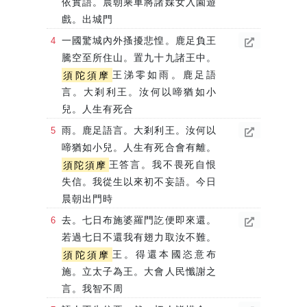
依實語。晨朝乘車將諸婇女入園遊
戲。出城門
一國驚城內外搔擾悲惶。鹿足負王
騰空至所住山。置九十九諸王中。
須陀須摩
王涕零如雨。鹿足語
言。大剎利王。汝何以啼猶如小
兒。人生有死合
雨。鹿足語言。大剎利王。汝何以
啼猶如小兒。人生有死合會有離。
須陀須摩
王答言。我不畏死自恨
失信。我從生以來初不妄語。今日
晨朝出門時
去。七日布施婆羅門訖便即來還。
若過七日不還我有翅力取汝不難。
須陀須摩
王。得還本國恣意布
施。立太子為王。大會人民懺謝之
言。我智不周