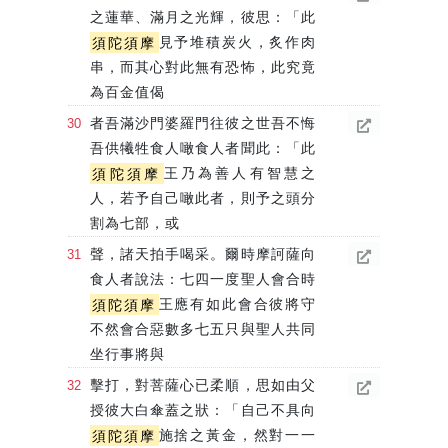
之蓮華、滿月之光輝，彼思：「此
須陀須摩
見予堆積炭火，炙作肉
串，而其心對此無有恐怖，此究竟
為百金值偈
者吾滿沙門婆羅門往彼之世吾不悔
吾供犧牲食人噉食人者聞此：「此
須陀須摩
王乃為善人有智慧之
人，若予自己噉此者，則予之頭分
割為七部，或
聲，諸天拍手喝采。爾時摩訶薩向
食人者說法：七四一度聖人會合時
須陀須摩
王應有如此會合彼將守
不然會合惡數多七五只與聖人共同
坐行事將與
擊打，對菩薩心已柔順，思如由父
授彼大白傘蓋之狀：「自己不具向
須陀須摩
施捨之黃金，然對一一