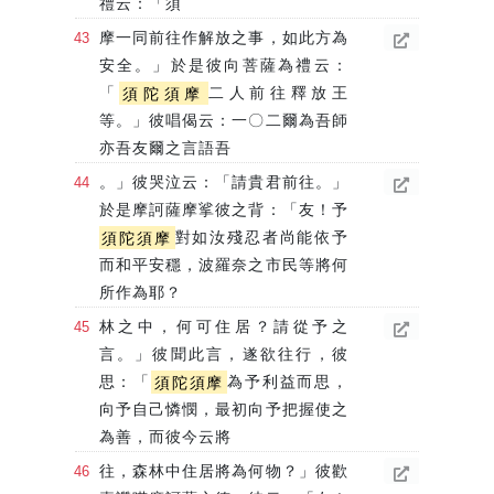
禮云：「須
摩一同前往作解放之事，如此方為
安全。」於是彼向菩薩為禮云：
「
須陀須摩
二人前往釋放王
等。」彼唱偈云：一〇二爾為吾師
亦吾友爾之言語吾
。」彼哭泣云：「請貴君前往。」
於是摩訶薩摩挲彼之背：「友！予
須陀須摩
對如汝殘忍者尚能依予
而和平安穩，波羅奈之市民等將何
所作為耶？
林之中，何可住居？請從予之
言。」彼聞此言，遂欲往行，彼
思：「
須陀須摩
為予利益而思，
向予自己憐憫，最初向予把握使之
為善，而彼今云將
往，森林中住居將為何物？」彼歡