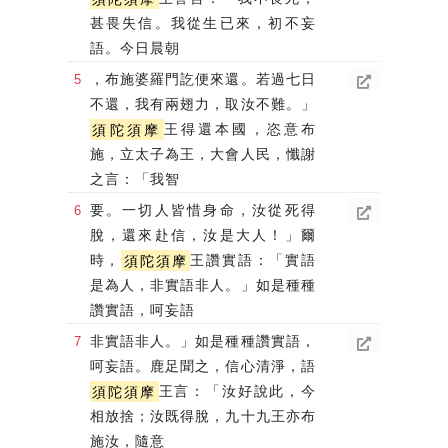
甚畏失信。我從生已來，初不妄
語。今日晨朝
，布施婆羅門訖便來還。若過七日
不還，我有兩翅力，取汝不難。」
須陀須摩
王得還本國，恣意布
施，立太子為王，大會人民，懺謝
之言：「我智
要。一切人皆惜身命，汝從死得
脫，還來赴信，汝是大人！」爾
時，
須陀須摩
王讚實語：「實語
是為人，非實語非人。」如是種種
讚實語，呵妄語
非實語非人。」如是種種讚實語，
呵妄語。鹿足聞之，信心清淨，語
須陀須摩
王言：「汝好說此，今
相放捨；汝既得脫，九十九王亦布
施汝，隨意