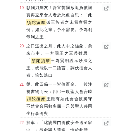
願觸刀劍友！吾宣誓爾放返負債誠
實再返來食人者於此處自思：「此
須陀須摩
破王族者之未嘗宣誓之
例，如此之輩，予不需要。予為剎
帝利之王，
之口逃出之月，此人中之強象，急
來市中。一方國王之軍兵雖思：
「
須陀須摩
王為賢明說示妙法之
王，或能以一二語言，調伏彼食人
者，恰如逃出
槃。此四偈一一皆值百金。」彼注
視書物而云：四〇一度聖人會合時
須陀須摩
王應有如此會合彼將守
不然會合惡數多四一只與聖人共同
坐行事將與
授車：「此婆羅門將彼安全送至家
中。」彼命諸人遣送。恰於此時，