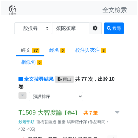
全文檢索
搜尋
經文
經名
校注與夾注
77
0
3
相似句
0
全文搜尋結果
共 77 次，出於 10
匯出
卷
T1509 大智度論
【卷4】
共 7 筆
般若部類
龍樹菩薩造 後秦 鳩摩羅什譯 (作品時間：
402~405)