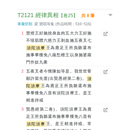
T2121 經律異相
【卷25】
共 8 筆
事彙部類
梁 寶唱等集 (作品時間：516~516)
慧燈王好施捨身血肉五大力王好施
不悋肌體六慈力王刺血施五夜叉七
須陀須摩
王為鹿足王所負聽還布
施事畢獲免八薩惒檀王以身施婆羅
門作奴九衢
五夜叉者今憍陳如等是。我世世誓
願許當先度(出賢愚經第二卷)。
須
陀須摩
王為鹿足王所負聽還布施
事畢獲免八昔有須陀須摩王。是王
精進持戒
賢愚經第二卷)。須陀須摩王為鹿
足王所負聽還布施事畢獲免八昔有
須陀須摩
王。是王精進持戒。常