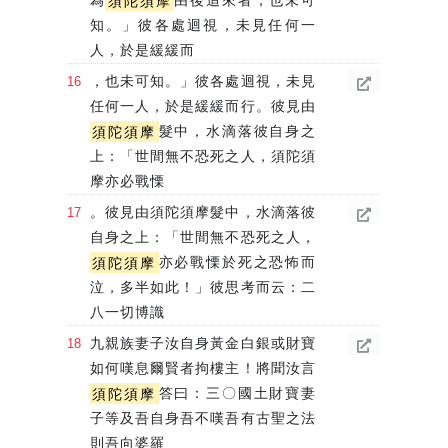
為
須陀須摩
由後追來者，也未可
知。」彼各處迴視，未見任何一
人，於是緩緩而
，也未可知。」彼各處迴視，未見
任何一人，於是緩緩而行。彼見由
須陀須摩
髮中，水滴落彼自身之
上：「世間無不恐死之人，須陀須
摩亦必戰慄
。彼見由須陀須摩髮中，水滴落彼
自身之上：「世間無不恐死之人，
須陀須摩
亦必戰慄於死之恐怖而
泣，多半如此！」彼思考而云：二
八一切博識
九親族妻子汝自身黃金白銀或財寶
如何嘆息爾賢者拘樓主！將聞汝言
須陀須摩
答曰：三〇國土財寶妻
子等及吾自身吾不嘆吾有古聖之法
則吾向婆羅