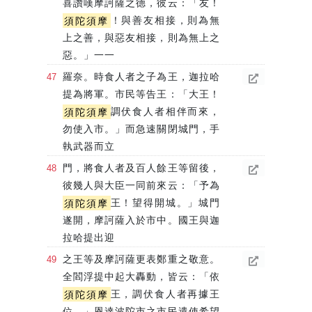
喜讚嘆摩訶薩之德，彼云：「友！
須陀須摩
！與善友相接，則為無
上之善，與惡友相接，則為無上之
惡。」一一
羅奈。時食人者之子為王，迦拉哈
提為將軍。市民等告王：「大王！
須陀須摩
調伏食人者相伴而來，
勿使入市。」而急速關閉城門，手
執武器而立
門，將食人者及百人餘王等留後，
彼幾人與大臣一同前來云：「予為
須陀須摩
王！望得開城。」城門
遂開，摩訶薩入於市中。國王與迦
拉哈提出迎
之王等及摩訶薩更表鄭重之敬意。
全閻浮提中起大轟動，皆云：「依
須陀須摩
王，調伏食人者再據王
位。」恩達波陀市之市民遣使希望