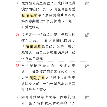
究竟如何為之為宜？」彼眼中充滿
淚水而唱偈：九一人肉原為吾可愛
須陀須摩
汝了解望吾廢止吾不能
第四惠與爾望外於是菩薩云：九二
希愛之物為
汝使聞一一值百金之偈，是故汝須
依予之言。」食人者聞此自思：
「
須陀須摩
為自己之師尊，彼乃
為賢人，而自己與彼相約惠與，如
何為宜？誠然
自己早應不噉人肉。授彼以惠
與。」彼涕淚滂沱流落而起立，向
人王
須陀須摩
之足投身，而與惠
與唱次之偈：一〇一誠然為吾樂其
食是故吾入森林
阿鼻地獄至最上天界，除摩訶薩
外，無人能供食人者歡喜廢止人