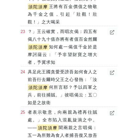
須陀須摩
王將有百金價值之物敬
為千金之值，引起「壯觀！壯
觀！」之大喝采
？」王云確實，而唱次偈：四五有
偈八十九十值亦將有者值百金然爾
須陀須摩
知何處一偈值千金於是
摩訶薩云：「予非望財寶之增大
者，予冀求知
具足此王國貪愛受謗吾如何食人之
前吾行去爾時父王之心發熱：「汝
須陀須摩
何所言耶？予以四軍之
兵，前往捕賊。」彼唱偈云：五〇
如是之故衛
者表示敬意，向兩親為禮再往賊
處。」全市陷入混亂旋渦之中。
——
須陀須摩
聞兩親之言唱偈：
五一為所難為食人者捕吾復又放吾