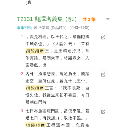
(應
T2131 翻譯名義集
【卷3】
共 3 筆
事彙部類
宋 法雲編 (作品時間：1143~1143)
，義是料理。以王代之，摩伽陀國
中城名也。」《大論》云：「昔有
須陀須摩
王，是王精進持戒，常
依實語。晨朝乘車，將諸婇女，入
園游戲。出
內外，搔擾悲惶。鹿足負王，騰躍
虛空，至所住處，置九十九王中。
須陀須摩
王言：『我不畏死，自
恨失信。我從生來初不妄語。今日
晨朝出門時
七日布施婆羅門訖，當便來還。若
過七日，有我翅力，取汝不難。』
須陀須摩
王得還本國，恣意布