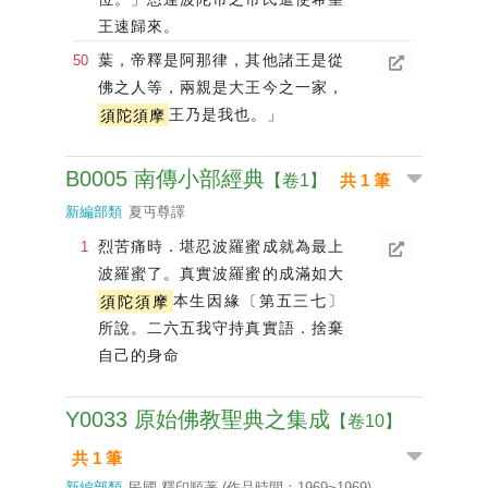
王速歸來。
葉，帝釋是阿那律，其他諸王是從
佛之人等，兩親是大王今之一家，
須陀須摩
王乃是我也。」
B0005 南傳小部經典
【卷1】
共 1 筆
新編部類
夏丏尊譯
烈苦痛時．堪忍波羅蜜成就為最上
波羅蜜了。真實波羅蜜的成滿如大
須陀須摩
本生因緣〔第五三七〕
所說。二六五我守持真實語．捨棄
自己的身命
Y0033 原始佛教聖典之集成
【卷10】
共 1 筆
新編部類
民國 釋印順著 (作品時間：1969~1969)