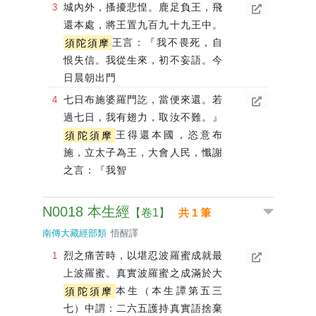
城內外，搔擾悲惶。鹿足負王，飛
還本處，將王置九百九十九王中。
須陀須摩
王言：『我不畏死，自
恨失信。我從生來，初不妄語。今
日晨朝出門
七日布施婆羅門訖，當便來還。若
過七日，我有翅力，取汝不難。』
須陀須摩
王得還本國，恣意布
施，立太子為王，大會人民，懺謝
之言：『我智
N0018 本生經
【卷1】
共 1 筆
南傳大藏經部類
悟醒譯
烈之痛苦時，以堪忍波羅蜜成就最
上波羅蜜。真實波羅蜜之成滿於大
須陀須摩
本生（本生譚第五三
七）中謂：二六五護持真實語捨棄