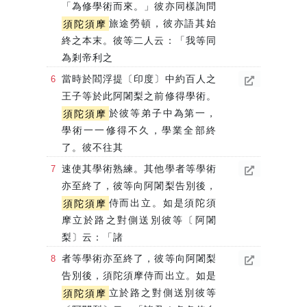
「為修學術而來。」彼亦同樣詢問
須陀須摩
旅途勞頓，彼亦語其始
終之本末。彼等二人云：「我等同
為剎帝利之
當時於閻浮提〔印度〕中約百人之
王子等於此阿闍梨之前修得學術。
須陀須摩
於彼等弟子中為第一，
學術一一修得不久，學業全部終
了。彼不往其
速使其學術熟練。其他學者等學術
亦至終了，彼等向阿闍梨告別後，
須陀須摩
侍而出立。如是須陀須
摩立於路之對側送別彼等〔阿闍
梨〕云：「諸
者等學術亦至終了，彼等向阿闍梨
告別後，須陀須摩侍而出立。如是
須陀須摩
立於路之對側送別彼等