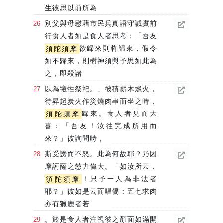
生彼思以前所為
別父與母慰藉市民兵真語守誠實前
行食人者如是食人者思考：「吾友
須陀須摩
欲歸來則將歸來，假令
如不歸來，則樹神須與予思如此為
之，即殺諸
以為犧牲祭祀。」彼積薪木燃火，
待昇起炭火作災燒肉串而坐之時，
須陀須摩
歸來。食人者見而大
喜：「吾友！汝往完成所用而
來？」彼詢問時，
斯受謗而不怒。此為何故耶？乃因
摩訶薩之慈力偉大。「如汝所云，
須陀須摩
！只予一人為非法者
耶？」彼如是云而唱偈：五七求肉
亦有獵鹿者若
。於是食人者注視彼之顏面如滿開