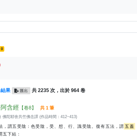
0
)
尋結果
共 2235 次，出於 964 卷
匯出
 長阿含經
【卷8】
共 1 筆
 佛陀耶舍共竺佛念譯 (作品時間：412~413)
法，謂五受陰：色受陰，受、想、行、識受陰。復有五法，謂
五蓋
謂五下結：