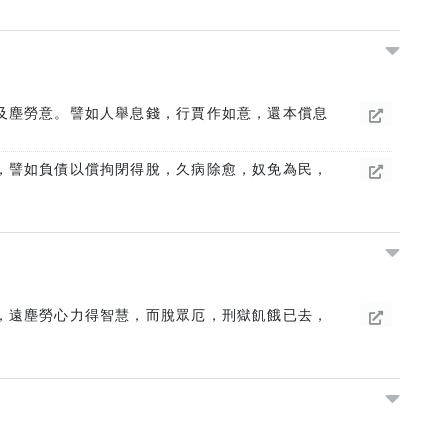
及塵勞意。譬如人舉息錢，行賈作如意，還本償息
，譬如負債以償拘閉得脫，久病除愈，奴免為民，
，遠塵勞心力得智慧，而脫眾厄，刑獄飢餓已去，