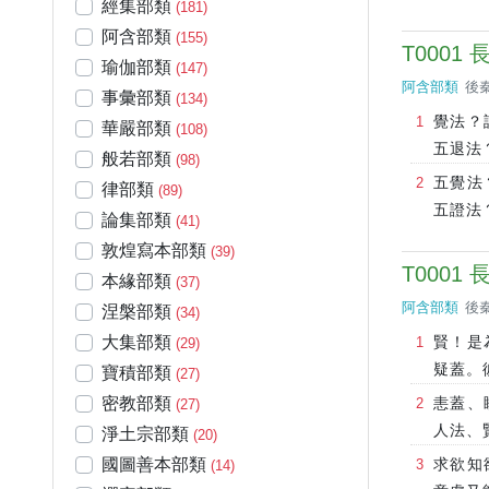
經集部類
(181)
阿含部類
(155)
T0001
瑜伽部類
(147)
阿含部類
後秦
事彙部類
(134)
覺法？
華嚴部類
(108)
五退法
般若部類
(98)
五覺法
律部類
(89)
五證法
論集部類
(41)
敦煌寫本部類
(39)
T0001
本緣部類
(37)
阿含部類
後秦
涅槃部類
(34)
大集部類
賢！是
(29)
疑蓋。
寶積部類
(27)
密教部類
恚蓋、
(27)
人法、
淨土宗部類
(20)
國圖善本部類
求欲知
(14)