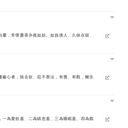
自覆，常懷憂畏亦復如奴。如負債人、久病在獄、
覆蔽心者，除去欲、惡不善法，有覺、有觀，離生
，一為愛欲蓋、二為瞋恚蓋、三為睡眠蓋、四為戲