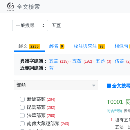
全文檢索
經文
經名
校注與夾注
相似句
2235
0
98
異體字建議
：
五盖
五葢
五𭾂
伍蓋
(119)
(192)
(3)
(2
近義詞建議
：
蓋
部類
全文搜
新編部類
(284)
T0001
毘曇部類
(282)
阿含部類
後秦
法華部類
(260)
復有五
南傳大藏經部類
(243)
五法，