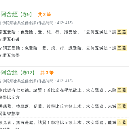
 長阿含經
【卷9】
共 2 筆
 佛陀耶舍共竺佛念譯 (作品時間：412~413)
謂五受陰：色受陰，受、想、行、識受陰。「云何五滅法？謂
五蓋
？謂五心礙
？謂五受陰：色受陰，受、想、行、識受陰。云何五滅法？謂
五蓋
？謂五無學
 長阿含經
【卷12】
共 3 筆
 佛陀耶舍共竺佛念譯 (作品時間：412~413)
為此樂有七功德。諸賢！若比丘在學地欲上，求安隱處，未除
五蓋
彼學比丘方
睡眠蓋、掉戱蓋、疑蓋。彼學比丘方欲上求，求安隱處，未滅
五蓋
賢聖智慧增
欲見者，無有是處。諸賢！學地比丘欲上求，求安隱處，能滅
五蓋