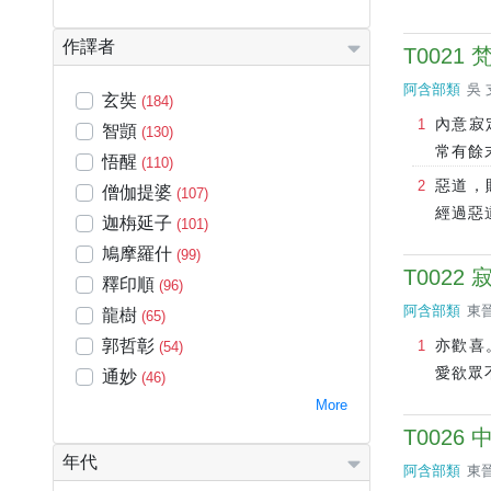
作譯者
T0021
阿含部類
吳 
玄奘
(184)
內意寂
智顗
(130)
常有餘
悟醒
(110)
惡道，
僧伽提婆
(107)
經過惡
迦栴延子
(101)
鳩摩羅什
(99)
T0022
釋印順
(96)
阿含部類
東晉
龍樹
(65)
郭哲彰
亦歡喜
(54)
愛欲眾
通妙
(46)
More
T0026
年代
阿含部類
東晉