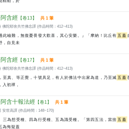
能精勤，於
 長阿含經
【卷13】
共 1 筆
 佛陀耶舍共竺佛念譯 (作品時間：412~413)
過此嶮難，無復憂畏發大歡喜，其心安樂。』「摩納！比丘有
五蓋
野，自見未
 長阿含經
【卷17】
共 1 筆
 佛陀耶舍共竺佛念譯 (作品時間：412~413)
，至真、等正覺，十號具足，有人於佛法中出家為道，乃至滅
五蓋
，入初禪，
 長阿含十報法經
【卷1】
共 1 筆
 安世高譯 (作品時間：148~170)
、三為想受種、四為行受種、五為識受種。「第四五法，當捨
五蓋
五為悔疑蓋