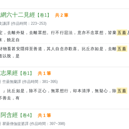
 梵網六十二見經
【卷1】
共 2 筆
支謙譯 (作品時間：223~253)
定，去離外疑，去離眾想。行不行惡法，意亦不念眾想，皆棄
五蓋
末，饒足自
財物畜甚安隱得至善道，其人自念亦歡喜。比丘亦如是，去離
五蓋
道以脫，是
 寂志果經
【卷1】
共 1 筆
 竺曇無蘭譯 (作品時間：381~395)
。』比丘如是，除不正心，無眾想行，却本清淨，無疑心，除
五蓋
不善去，有
 中阿含經
【卷4】
共 1 筆
 瞿曇僧伽提婆譯 (作品時間：397~398)