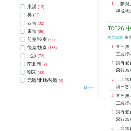
，斷疑
東漢
(12)
禪成就
吳
(22)
西晉
(32)
T0026
東晉
(86)
阿含部類
東晉
前秦/符秦
(62)
答曰無
後秦/姚秦
(136)
三惡行
北涼
(72)
謂有愛
南北朝
(2)
惡行為
劉宋
(43)
，非無
元魏/北魏/後魏
(4)
謂三惡
More
答曰無
三惡行
謂有愛
惡行為
，非無