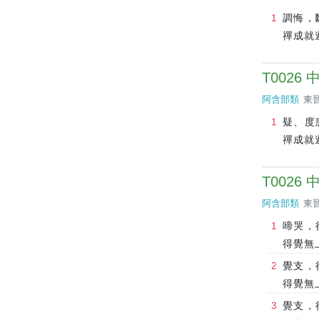
調悔，
禪成就
T0026
阿含部類
東晉
疑、度
禪成就
T0026
阿含部類
東晉
啼哭，
得覺無
覺支，
得覺無
覺支，