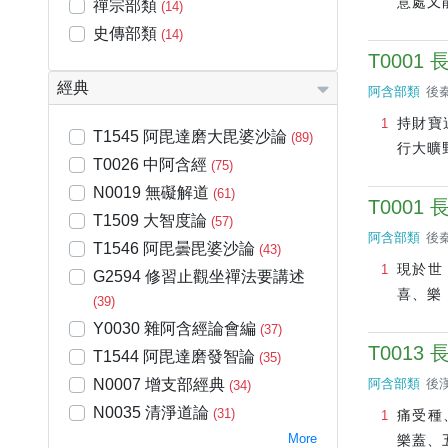
意處又
禪宗部類
(14)
史傳部類
(14)
T0001
經典
阿含部類
後秦
持財寶
T1545 阿毘達磨大毘婆沙論
(89)
行大曠
T0026 中阿含經
(75)
N0019 無礙解道
(61)
T0001
T1509 大智度論
(57)
阿含部類
後秦
T1546 阿毘曇毘婆沙論
(43)
現於世
G2594 修習止觀坐禪法要講述
喜、樂
(39)
Y0030 雜阿含經論會編
(37)
T0013
T1544 阿毘達磨發智論
(35)
N0007 增支部經典
阿含部類
後漢
(34)
N0035 清淨道論
(31)
痛受種
More
樂蓋、