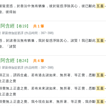
斷疑度惑，於善法中無有猶豫，彼於疑惑淨除其心，彼已斷此
五蓋
遊。彼得如
 中阿含經
【卷19】
共 1 筆
 瞿曇僧伽提婆譯 (作品時間：397~398)
惑，於諸善法無有猶豫，我於疑惑淨除其心。諸賢！我已斷此
五蓋
遊。「諸賢
 中阿含經
【卷24】
共 4 筆
 瞿曇僧伽提婆譯 (作品時間：397~398)
得正法，謂四念處。若有過去諸如來、無所著、等正覺，悉斷
五蓋
上正盡之覺
得覺無上正盡之覺。若有未來諸如來、無所著、等正覺，悉斷
五蓋
上正盡之覺
得覺無上正盡之覺。我今現在如來、無所著、等正覺，我亦斷
五蓋