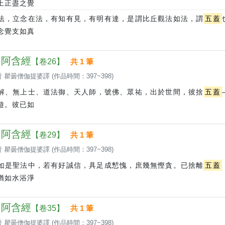
上正盡之覺
法，立念在法，有知有見，有明有達，是謂比丘觀法如法，謂
五蓋
念覺支如真
 中阿含經
【卷26】
共 1 筆
 瞿曇僧伽提婆譯 (作品時間：397~398)
解、無上士、道法御、天人師，號佛、眾祐，出於世間，彼捨
五蓋
遊。彼已如
 中阿含經
【卷29】
共 1 筆
 瞿曇僧伽提婆譯 (作品時間：397~398)
如是聖法中，若有好誠信，具足成慙愧，庶幾無慳貪。已捨離
五蓋
猶如水浴淨
 中阿含經
【卷35】
共 1 筆
 瞿曇僧伽提婆譯 (作品時間：397~398)