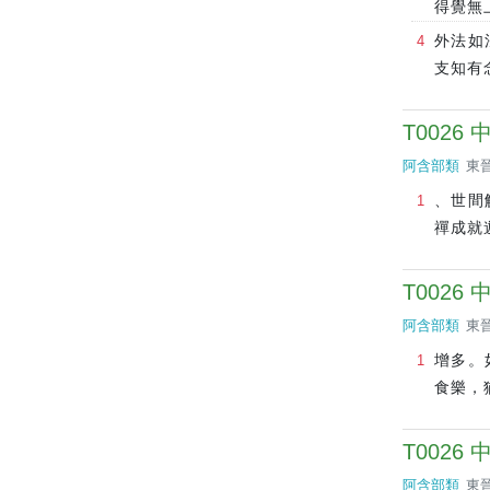
得覺無
外法如
支知有
T0026
阿含部類
東晉
、世間
禪成就
T0026
阿含部類
東晉
增多。
食樂，
T0026
阿含部類
東晉