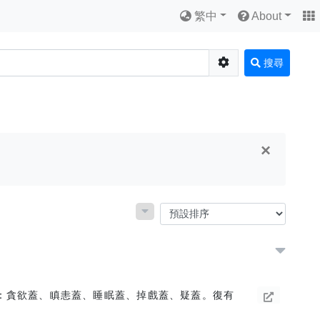
繁中
About
搜尋
×
：貪欲蓋、瞋恚蓋、睡眠蓋、掉戲蓋、疑蓋。復有