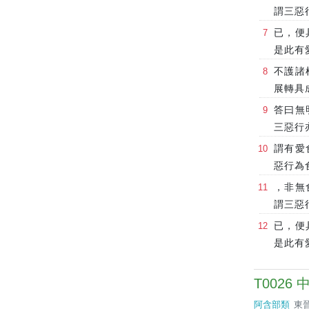
謂三惡
已，便
是此有
不護諸
展轉具
答曰無
三惡行
謂有愛
惡行為
，非無
謂三惡
已，便
是此有
T0026
阿含部類
東晉