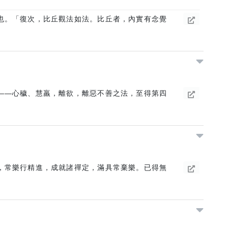
也。「復次，比丘觀法如法。比丘者，內實有念覺
——心穢、慧羸，離欲，離惡不善之法，至得第四
，常樂行精進，成就諸禪定，滿具常棄樂。已得無