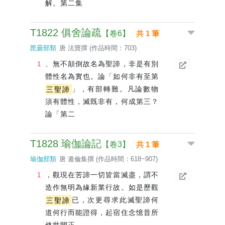
解。第二集
T1822 俱舍論疏
【卷6】
共 1 筆
毘曇部類
唐 法寶撰 (作品時間：703)
、無不顛倒故名為聖諦，非是有別
體性名為實也。論「如何非有至第
三聖諦
」，有部轉難。凡論數物
須有體性，滅既非有，何成第三？
論「第二
T1828 瑜伽論記
【卷3】
共 1 筆
瑜伽部類
唐 遁倫集撰 (作品時間：618~907)
，觀現在苦諦一切皆當滅盡，謂不
造作無明為緣新業行故。如是歷觀
三聖諦
已，次更尋求此滅聖諦何
道何行而能證得，起宿住念憶昔所