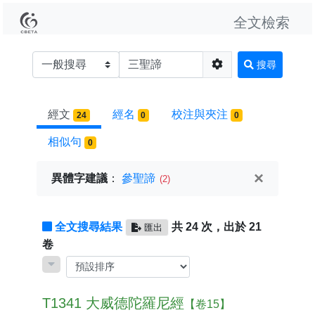
全文檢索
搜尋
經文
經名
校注與夾注
24
0
0
相似句
0
×
異體字建議
：
參聖諦
(2)
全文搜尋結果
共 24 次，出於 21
匯出
卷
T1341 大威德陀羅尼經
【卷15】