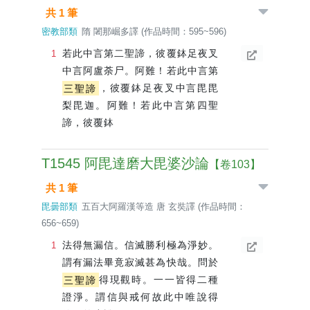
共 1 筆
密教部類
隋 闍那崛多譯 (作品時間：595~596)
若此中言第二聖諦，彼覆鉢足夜叉
中言阿盧荼尸。阿難！若此中言第
三聖諦
，彼覆鉢足夜叉中言毘毘
梨毘迦。阿難！若此中言第四聖
諦，彼覆鉢
T1545 阿毘達磨大毘婆沙論
【卷103】
共 1 筆
毘曇部類
五百大阿羅漢等造 唐 玄奘譯 (作品時間：
656~659)
法得無漏信。信滅勝利極為淨妙。
謂有漏法畢竟寂滅甚為快哉。問於
三聖諦
得現觀時。一一皆得二種
證淨。謂信與戒何故此中唯說得