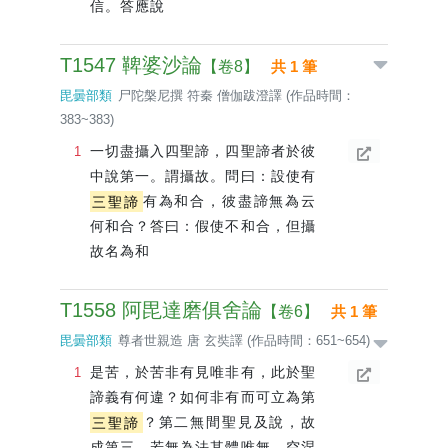
信。答應說
T1547 鞞婆沙論
【卷8】
共 1 筆
毘曇部類
尸陀槃尼撰 符秦 僧伽跋澄譯 (作品時間：
383~383)
一切盡攝入四聖諦，四聖諦者於彼
中說第一。謂攝故。問曰：設使有
三聖諦
有為和合，彼盡諦無為云
何和合？答曰：假使不和合，但攝
故名為和
T1558 阿毘達磨俱舍論
【卷6】
共 1 筆
毘曇部類
尊者世親造 唐 玄奘譯 (作品時間：651~654)
是苦，於苦非有見唯非有，此於聖
諦義有何違？如何非有而可立為第
三聖諦
？第二無間聖見及說，故
成第三。若無為法其體唯無，空涅