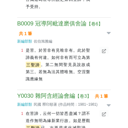
予受持。
B0009 冠導阿毗達磨俱舍論
【卷6】
共 1 筆
新編部類
佐伯旭雅編
是苦。於苦非有見唯非有。此於聖
諦義有何違。如何非有而可立為第
三聖諦
。第二無間聖見及說故成
第三。若無為法其體唯無。空涅槃
識應緣無
Y0030 雜阿含經論會編
【卷3】
共 1 筆
新編部類
民國 釋印順著 (作品時間：1981~1981)
在苦諦，云何一切皆悉盡滅？謂不
造作無明為緣新業行故。如是歷觀
三聖諦
已，次更尋求此滅聖諦，