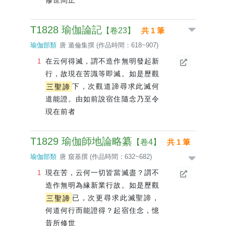
修世間正
T1828 瑜伽論記
【卷23】
共 1 筆
瑜伽部類
唐 遁倫集撰 (作品時間：618~907)
在云何得滅，謂不造作無明發起新
行，故現在苦識等即滅。如是歷觀
三聖諦
下，次觀道諦尋求此滅何
道能證。由如前說宿住隨念乃至令
現在前者
T1829 瑜伽師地論略纂
【卷4】
共 1 筆
瑜伽部類
唐 窺基撰 (作品時間：632~682)
現在苦，云何一切皆當滅盡？謂不
造作無明為緣新業行故。如是歷觀
三聖諦
已，次更尋求此滅聖諦，
何道何行而能證得？起宿住念，憶
昔所修世