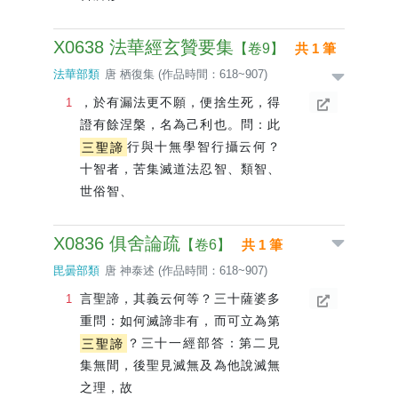
X0638 法華經玄贊要集
【卷9】
共 1 筆
法華部類
唐 栖復集 (作品時間：618~907)
，於有漏法更不願，便捨生死，得
證有餘涅槃，名為己利也。問：此
三聖諦
行與十無學智行攝云何？
十智者，苦集滅道法忍智、類智、
世俗智、
X0836 俱舍論疏
【卷6】
共 1 筆
毘曇部類
唐 神泰述 (作品時間：618~907)
言聖諦，其義云何等？三十薩婆多
重問：如何滅諦非有，而可立為第
三聖諦
？三十一經部答：第二見
集無間，後聖見滅無及為他說滅無
之理，故