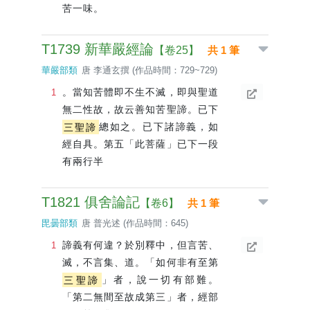
苦一味。
T1739 新華嚴經論
【卷25】
共 1 筆
華嚴部類
唐 李通玄撰 (作品時間：729~729)
。當知苦體即不生不滅，即與聖道
無二性故，故云善知苦聖諦。已下
三聖諦
總如之。已下諸諦義，如
經自具。第五「此菩薩」已下一段
有兩行半
T1821 俱舍論記
【卷6】
共 1 筆
毘曇部類
唐 普光述 (作品時間：645)
諦義有何違？於別釋中，但言苦、
滅，不言集、道。「如何非有至第
三聖諦
」者，說一切有部難。
「第二無間至故成第三」者，經部