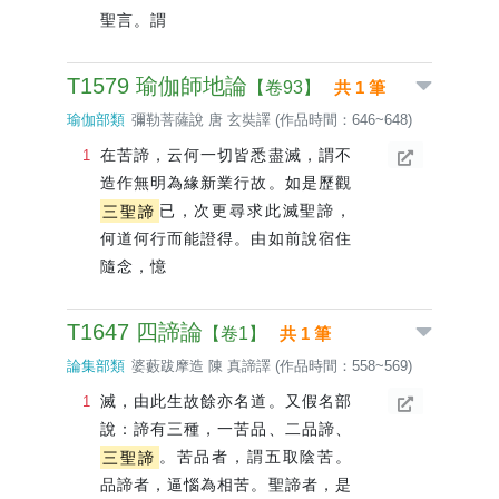
聖言。謂
T1579 瑜伽師地論
【卷93】
共 1 筆
瑜伽部類
彌勒菩薩說 唐 玄奘譯 (作品時間：646~648)
在苦諦，云何一切皆悉盡滅，謂不
造作無明為緣新業行故。如是歷觀
三聖諦
已，次更尋求此滅聖諦，
何道何行而能證得。由如前說宿住
隨念，憶
T1647 四諦論
【卷1】
共 1 筆
論集部類
婆藪跋摩造 陳 真諦譯 (作品時間：558~569)
滅，由此生故餘亦名道。又假名部
說：諦有三種，一苦品、二品諦、
三聖諦
。苦品者，謂五取陰苦。
品諦者，逼惱為相苦。聖諦者，是