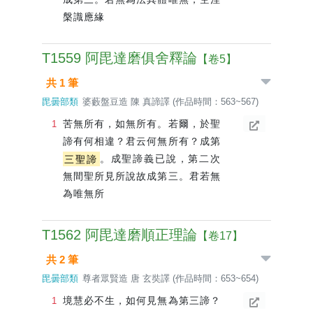
槃識應緣
T1559 阿毘達磨俱舍釋論
【卷5】
共 1 筆
毘曇部類
婆藪盤豆造 陳 真諦譯 (作品時間：563~567)
苦無所有，如無所有。若爾，於聖
諦有何相違？君云何無所有？成第
三聖諦
。成聖諦義已說，第二次
無間聖所見所說故成第三。君若無
為唯無所
T1562 阿毘達磨順正理論
【卷17】
共 2 筆
毘曇部類
尊者眾賢造 唐 玄奘譯 (作品時間：653~654)
境慧必不生，如何見無為第三諦？