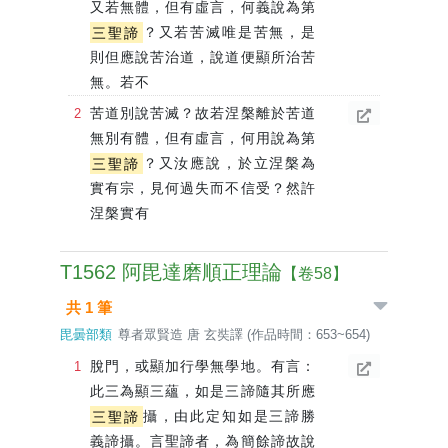
又若無體，但有虛言，何義說為第
三聖諦
？又若苦滅唯是苦無，是
則但應說苦治道，說道便顯所治苦
無。若不
苦道別說苦滅？故若涅槃離於苦道
無別有體，但有虛言，何用說為第
三聖諦
？又汝應說，於立涅槃為
實有宗，見何過失而不信受？然許
涅槃實有
T1562 阿毘達磨順正理論
【卷58】
共 1 筆
毘曇部類
尊者眾賢造 唐 玄奘譯 (作品時間：653~654)
脫門，或顯加行學無學地。有言：
此三為顯三蘊，如是三諦隨其所應
三聖諦
攝，由此定知如是三諦勝
義諦攝。言聖諦者，為簡餘諦故說