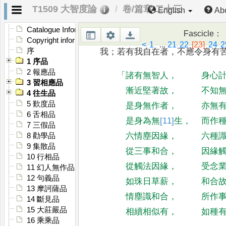
T1509 大智度論
卷/篇章 二十三
English
Ab
「
無我想
」
者
，
苦則是無我
。
所
Catalogue Information
Fascicle
：
眾
中盡皆是苦
[10]
相
，
無有自在
，
Copyright information
<
1
...
21
22
[23]
24
2
序
我
；
若有我自在者
，
不應
令身有
1 序品
2 報應品
「
諸有無智人
，
身心
3 習相應品
漸近堅著故
，
不知
4 往生品
5 歎度品
是身無作者
，
亦無
6 舌相品
是身為無
[11]
生
，
而作
7 三假品
六情塵因緣
，
六種
8 勸學品
9 集散品
從三事和合
，
因緣
10 行相品
從觸法因緣
，
受念
11 幻人無作品
12 句義品
如珠日草薪
，
和合
13 摩訶薩品
情塵識和合
，
所作
14 斷見品
15 大莊嚴品
相續相似有
，
如種
16 乘乘品