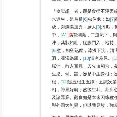
「
食厭想
」
者
，
觀是食從不淨
因
水道生
，
是為膿
[6]
虫
住處
；
如
[7]
成
，
與爛膿無異
；
廚人
[8]
污
垢
，
中
，
[A1]
腦
有爛涎
，
二道流下
，
味
，
其狀如吐
，
從腹門入
；
地持
[9]
煮
，
如釜熟糜
，
滓濁下沈
，
清
酒
，
滓濁為屎
，
[10]
清
者為尿
。
[1
膩汁
，
散入百
脈
，
與先血和合
，
生脂
、
骨
、
髓
，
從是中生身根
；
根
，
[12]
從
五根生五識
；
五識次第
相
，
籌量好醜
；
然後生我
、
我所
及諸罪業
。
觀食如是本末因緣種
與外四大無異
，
但以我見故
，
強