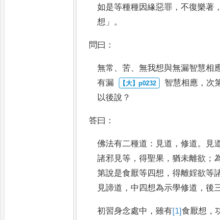
如是等種種因緣惡罪
，
不復樂著
想
」。
問曰
：
無常
、
苦
、
無我
想與無漏智慧相
有漏
智慧相應
，
次
以後說
？
答
曰
：
佛法有二種道
：
見道
，
修道
。
見
諸邪見等
，
得聖果
，
猶未離欲
；
第說是食厭等四想
，
得離
婬欲等
見諦道
，
中四想為
示學修道
，
後
初習身念處
中
，
雖有
[1]
食
厭想
，