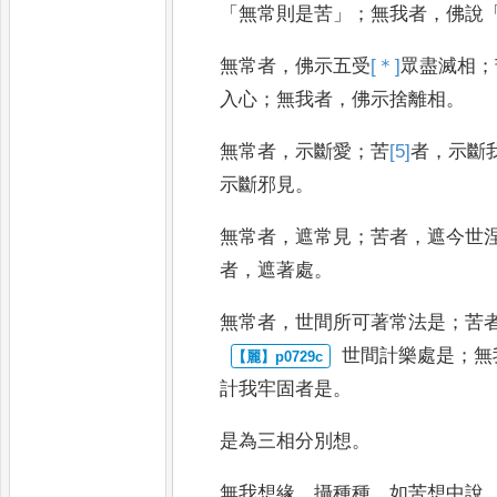
「
無常則是苦
」；
無我者
，
佛說
無常者
，
佛示五受
[＊]
眾
盡滅相
；
入心
；
無我者
，
佛示捨離相
。
無常者
，
示斷
愛
；
苦
[5]
者
，
示斷
示斷邪見
。
無
常者
，
遮常見
；
苦者
，
遮今世
者
，
遮著處
。
無常者
，
世間所可著常法是
；
苦
世間計樂處是
；
無
計我牢
固者是
。
是為三相分別想
。
無我想緣
、
攝種
種
，
如苦想中說