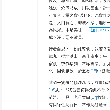
復次
，
思惟此食
，
墾植耘除
，
收
洮
汰
，
炊煮乃成
，
用功甚重
；
計
汗集合
，
量之食少汗多
。
此食
作
是
，
入口食之
，
即成不淨
，
無所
為屎尿
。
本是美味
，
成不淨
，
惡不欲見
。
行者自思
：
「
如此弊食
，
我若貪
鐵丸
；
從地獄出
，
當作畜生
：
牛
宿債
；
或作猪狗
，
常噉糞除
。」
想
；
因食厭故
，
於五欲
[15]
中
皆厭
譬如一婆羅門
修淨潔法
，
有事緣
[16]
思
：「
我
當云何得免此不淨
？
清
淨
。」
見一老母賣白
[17]
髓
餅
，
有
因緣住此百日
，
常作此餅送來