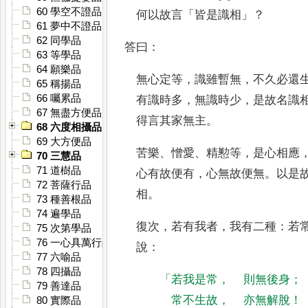
60 學空不證品
何以故言
「
皆是識相
」？
61 夢中不證品
62 同學品
答曰
：
63 等學品
64 願樂品
無
心定等
，
識雖暫無
，
不久必還
65 稱揚品
66 囑累品
有識時多
，
無識時少
，
是故名識
67 無盡方便品
得言其家無主
。
68 六度相攝品
69 大方便品
苦樂
、
憎愛
、
精懃等
，
是心相應
70 三慧品
71 道樹品
心有故便有
，
心無故
便無
。
以是
72 菩薩行品
相
。
73 種善根品
74 遍學品
復次
，
若有我
者
，
我有二種
：
若
75 次第學品
76 一心具萬行品
說
：
77 六喻品
78 四攝品
「
若我是常
，
則無後身
；
79 善達品
常不生故
，
亦無解脫
！
80 實際品