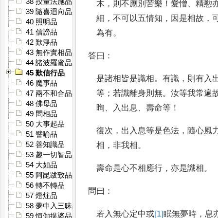
38 挍量法施品
木
，
則不應別苦樂
！
愛憎
、
精懃
39 隨喜迴向品
細
，
不可以五情知
，
因是相故
，
40 照明品
為有
。
41 信謗品
42 歎淨品
43 無作實相品
答曰
：
44 諸波羅蜜品
45 歎信行品
是諸相皆是識相
。
有識
，
則有
入
46 魔事品
等
；
若識離身則無
。
汝等我
常遍
47 兩不和合品
48 佛母品
眴
、
入出息
、
壽命等
！
49 問相品
50 大事起品
復次
，
出入息等是色法
，
隨心風
51 譬喻品
相
，
非我相
。
52 善知識品
53 趣一切智品
54 大如品
壽命是心不相應行
，
亦是識
相
。
55 阿毘跋致品
56 轉不轉品
問曰
：
57 燈炷品
58 夢中入三昧品
若入無心定中或
[1]
眠
無夢時
，
息
59 恒伽提婆品