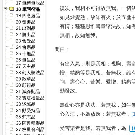
17 無縛無脫品
復次
，
我相不可得故無我
。
一切
18 摩訶衍品
19 四念處品
如見煙覺熱
，
故知有火
；
於五塵
20 發趣品
有情
；
種種思惟籌量諸法故
，
知
21 出到品
22 勝出品
無相
，
故知無我
。
23 含受品
24 會宗品
問曰
：
25 十無品
26 無生品
有出入氣
，
則是我相
；
視眴
、
壽
27 天主品
憎
、
精懃等是我相
。
若無我
，
誰
28 幻人聽法品
29 散華品
眴
、
壽命心
、
苦樂
、
愛憎
、
精懃
30 顧視品
動
發故
。
31 滅諍亂品
32 寶塔校量品
33 述誠品
壽命心亦是我法
。
若無我
，
如牛
34 勸受持品
心入法
，
不為放逸
；
若無我者
，
[
35 梵志品
36 阿難稱譽品
受苦樂者是我
。
若無我者
，
為
37 校量舍利品