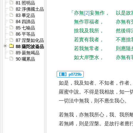
81 照明品
82 淨佛國土品
「
亦無
[2]
妄
無作
，
以是故
83 畢定品
無作罪福者
，
亦無有
84 四諦品
85 七喻品
捨我及我所
，
然後得
86 平等品
若實有我者
，
不應捨
87 涅槃如化品
88 薩陀波崙品
若我無常者
，
則應隨
89 曇無竭品
如大岸墮水
，
亦無有
90 囑累品
如是
，
我及知者
、
不知者
，
作者
羅蜜中說
。
不得是我相故
，
知一
一切法中無我
，
則不應生我心
。
若無我
，
亦無我所心
，
我
、
我所
若無縛
，
則是涅槃
。
是故行者應