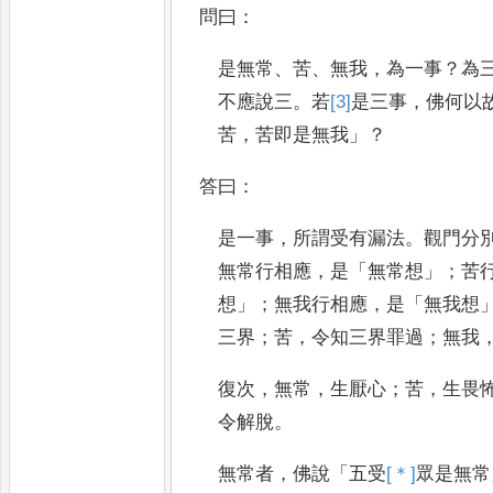
問曰
：
是無常
、
苦
、
無我
，
為一事
？
為
不應說三
。
若
[3]
是
三事
，
佛何
以
苦
，
苦即是無我
」？
答曰
：
是一
事
，
所謂受有漏法
。
觀門分
無常行相應
，
是
「
無常想
」；
苦
想
」；
無我行相應
，
是
「
無我想
三
界
；
苦
，
令知三界罪過
；
無我
復
次
，
無常
，
生厭心
；
苦
，
生畏
令
解脫
。
無常者
，
佛說
「
五受
[＊]
眾
是無常