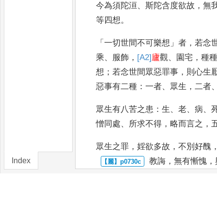
今為
須陀洹
、
斯陀含度欲故
，
無
等四想
。
「
一切世間不可樂想
」
者
，
若念
乘
、
服飾
，
[A2]
廬
觀
、
園宅
，
種
想
；
若念世間眾惡罪事
，
則心生
惡事有二種
：
一者
、
眾生
，
二者
眾生有八苦之患
：
生
、
老
、
病
、
憎
同處
、
所求不得
，
略而言之
，
眾生
之罪
，
婬欲多故
，
不別好醜
Index
教誨
，
無有慚愧
，
恚多故
，
不
別輕重
，
瞋毒狂發
，
Fascicles
[4]
欲
聞法
，
不畏惡道
；
杖楚橫加
闇中
，
都無所見
。
愚癡多故
，
所