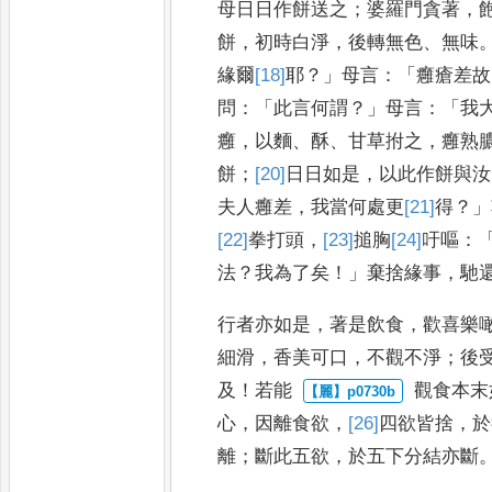
母日日作餅送之
；
婆羅門貪著
，
餅
，
初時白淨
，
後轉無色
、
無味
緣爾
[18]
耶
？」
母言
：「
癰瘡差故
問
：
「
此言何謂
？」
母言
：「
我
癰
，
以
麵
、
酥
、
甘草拊之
，
癰熟
餅
；
[20]
日
日如是
，
以此作餅與汝
夫人
癰差
，
我當何處更
[21]
得
？」
[22]
拳
打
頭
，
[23]
搥胸
[24]
吁
嘔
：
法
？
我
為了矣
！」
棄捨緣事
，
馳
行者亦如是
，
著是飲食
，
歡喜樂
細滑
，
香美
可口
，
不觀不淨
；
後
及
！
若能
觀食本末
心
，
因離食欲
，
[26]
四
欲皆捨
，
於
離
；
斷此五欲
，
於五下分結亦斷