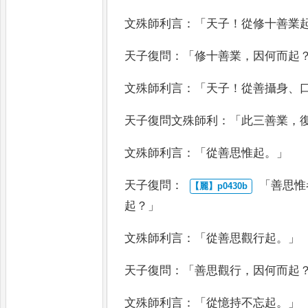
文殊師利言
：
「
天子
！
從修十善業
天子復問
：「
修十善業
，
因何而起
文殊師利言
：「
天子
！
從善攝身
、
天子復問文殊師利
：「
此三善業
，
文殊師利言
：「
從善思惟起
。」
天子復問
：
「
善思惟
起
？」
文殊師利言
：「
從善思觀
行起
。」
天子復問
：「
善思觀行
，
因何而起
文殊
師利言
：「
從憶持不忘起
。」