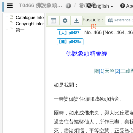
T0466 佛說象頭精舍經
卷/篇章 一
English
Ab
Catalogue Information
Fascicle
：
Reference 
Copyright information
[1]
第一
No. 466 [Nos. 464, 46
佛說象頭精舍經
隋
[1]
天竺
[2]
三藏
如是我聞
：
一時婆伽婆住伽耶城象頭精舍
。
爾時
，
如來成佛未久
，
與大比丘眾
過去往昔螺髻仙人
，
所作已辦
，
棄
死
，
盡諸煩惱
，
平等空慧
，
正受智