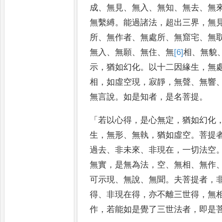
成
、
無見
、
無入
、
無
知
、
無去
、
無
無繫縛
。
能過諸法
，
超出三界
，
無
所
、
無作者
、
無處
所
、
無窟宅
、
無
無入
、
無願
、
無住
、
無
[6]
相
、
無貌
示
，
猶如幻化
。
以十
二因緣生
，
無
相
，
如虛空現
，
寂
靜
，
無聲
、
無響
無言說
。
如是知者
，
是名菩提
。
「
若以心得
，
是心無定
，
猶如幻化
生
，
無形
、
無執
，
猶如虛空
。
菩提
過去
、
非未來
、
非現在
，
一切法
空
無實
，
是無為法
，
空
、
無相
、
無
作
可示現
、
無說
、
無聞
。
夫菩提
者
，
得
、
非現在得
，
亦不離三
世得
，
無
作
，
若能如是覺了三世
法者
，
即是