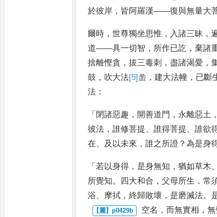
於彼岸
，
皆阿羅漢
——
復與無量大
爾時
，
世尊獨坐思惟
，
入諸
三昧
，
道
——
具一切智
，
所作已
訖
，
棄諸
捨離慳貪
，
拔三毒刺
，
盡諸渴愛
，
鼓
，
吹大法
[5]
䗍
，
建大法幢
，
已斷
法
：
「
閉諸惡趣
，
開
善道門
，
永離惡土
彼法
，
誰
修菩提
、
誰得菩提
、
誰欲
在
、
及以
未來
，
誰之所證
？
為是身
「
若以
身得
，
是身無知
，
猶如草木
所覺
知
。
四大和合
，
父母所生
，
常
浴
、
摩拭
，
終歸敗壞
，
是磨滅法
。
空名
，
而無實相
，
無