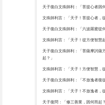
天子復白文殊師利
：「
菩提心者因
文
殊師利言
：「
天子
！
菩提心者
，
天子復白文殊師利
：「
六波羅蜜從
文殊師利言
：「
天子
！
從方便智慧
天子復
白文殊師利
：「
菩薩摩訶薩
起
？」
文殊師利言
：「
天子
！
方便智慧
，
天子復白文殊師利
：「
不放逸者復
文殊師利言
：「
天子
！
不放逸者
，
天子復問
：「
修三善業
，
因何而起