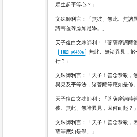
眾生起平等心
？」
文殊師利言
：「
無彼
、
無此
、
無諸
諸菩薩等應如是學
。」
天子
復白文殊師利
：「
菩薩摩訶薩
無此
、
無諸異見
，
於
行
？」
文殊
師利言
：「
天子
！
善念恭敬
，
異
見及平等法
，
諸菩薩等應如是修
天子復白
文殊師利
：「
菩薩摩訶薩
彼
、
無此
、
無諸異見
，
因何而起
？
文殊師利言
：「
天子
！
善念恭敬
，
薩等應如是學
。」