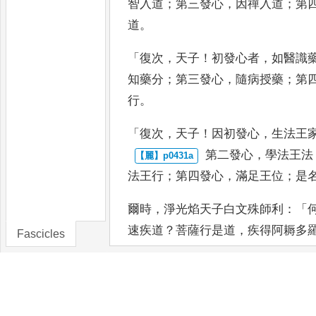
智
入道
；
第三發心
，
因禪入道
；
第
道
。
「
復次
，
天子
！
初發心者
，
如醫識
知藥分
；
第三發心
，
隨病授藥
；
第
行
。
「
復次
，
天子
！
因初發心
，
生法王
第二發心
，
學法王法
法王行
；
第
四發心
，
滿足王位
；
是
爾時
，
淨光焰天子白文殊師利
：「
速疾道
？
菩薩行是道
，
疾得阿耨多
Fascicles
文殊師利言
：「
天子
！
速疾道
有二
此二道
，
疾得阿耨
多羅三藐三菩提
者
、
方便道
，
二
者
、
般若道
。
受持