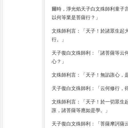
爾時
，
淨光焰天子白文殊師利童
子
以何等業是菩薩行
？」
文殊師
利言
：「
天子
！
於諸眾生起
行
。」
天
子復白文殊師利
：「
諸菩薩等云
心
？」
文殊師利言
：「
天子
！
無諂誑心
，
天子復白文殊師利
：「
云何修行
，
文殊師利言
：「
天子
！
於一切眾生
誑
，
諸菩薩等應如是學
。」
天子復
白文殊師利
：「
菩薩摩訶薩