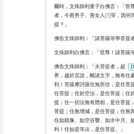
爾時
，
文殊師利童子白佛言
：「
世
者
，
今善男子
、
善女人
[7]
等
，
因何
提
？」
佛告文殊師利
：「
諸菩薩等學菩提
文殊師利白佛言
：「
世尊
！
諸菩
薩
佛告文殊師利
：「
夫菩提者
，
超
界
，
越於言說
，
離諸文字
，
無有住
利
！
菩薩摩訶薩住無所住
，
是住菩
住菩提
；
住於空法
，
是住菩提
；
住
提
；
住一切法無有體相
，
是住
菩提
菩提
；
住無增減
，
是住菩
提
；
住無
住如鏡像
、
如空谷響
、
如水中月
、
利
！
住如是等法
，
是住菩提
。」