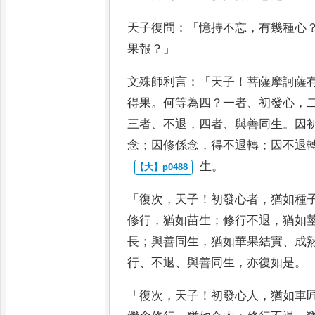
天子復問
：「
憶持不
忘
，
有幾種心
果報
？」
文殊師利
言
：「
天子
！
菩薩摩訶薩
得果
。
何等為四
？
一者
、
初發心
，
三
者
、
不退
，
四者
、
與善同生
。
因
念
；
因修係念
，
得不退轉
；
因不退
生
。
「
復次
，
天子
！
初發心者
，
猶如種
修行
，
猶如苗生
；
修行不退
，
猶如
長
；
與善同生
，
猶如華果結實
、
成
行
、
不退
、
與善同生
，
亦復如是
。
「
復次
，
天
子
！
初發心人
，
猶如車