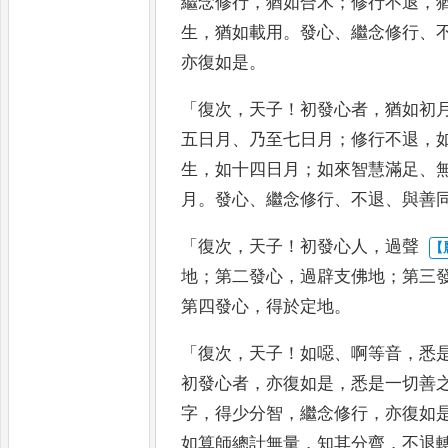
繼念
修
行
，
猶如合木
；
修行不退
，
生
，
猶如載用
。
發心
、
繼念修行
、
亦
復如是
。
「
復次
，
天子
！
初發心者
，
猶如初
五日月
、
乃至七日月
；
修行不退
，
生
，
如十四日月
；
如來智慧滿
足
、
月
。
發心
、
繼念修行
、
不退
、
與
善
「
復次
，
天子
！
初發心人
，
過聲
地
；
第二發心
，
過辟支佛地
；
第三
第四發心
，
得於定地
。
「
復次
，
天子
！
如噁
、
啊等音
，
悉
初發心者
，
亦復
如是
，
悉是一切善
字
，
得少分
智
，
繼念修行
，
亦復如
如算
師總計無量
，
知其分齊
，
不退