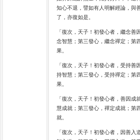
知心不退
，
譬如有人明解經論
，
與
了
，
亦復如是
。
「
復次
，
天子
！
初發心者
，
繼念
善
念智慧
；
第三發心
，
繼念禪
定
；
第
果
。
「
復次
，
天子
！
初發心
者
，
受持善
持智慧
；
第三發心
，
受持禪定
；
第
果
。
「
復次
，
天子
！
初發心者
，
善因成
慧成就
；
第
三發心
，
禪定成就
；
第
就
。
「
復
次
，
天子
！
初發心者
，
因善入