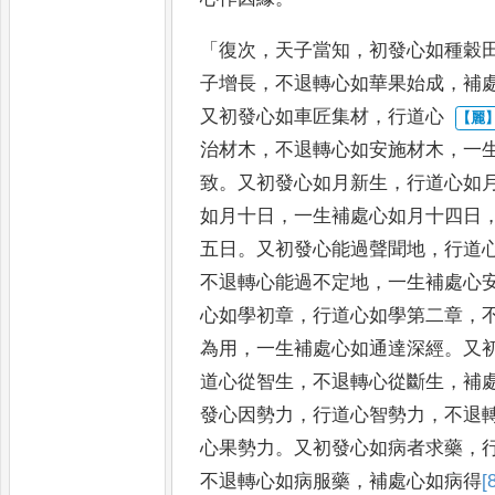
「
復次
，
天子當知
，
初發心如種穀
子增長
，
不退轉心如華果始成
，
補
又初發心如車匠集材
，
行道心
治材木
，
不退轉心如安施材木
，
一
致
。
又初發心如月新生
，
行
道心如
如月十日
，
一生補
處心如月十四日
五日
。
又
初發心能過聲聞地
，
行道
不退轉心能過不定地
，
一生補處心
心如學初章
，
行道心如學第二章
，
為用
，
一生補處心如通
達深經
。
又
道心從智生
，
不退轉心從斷生
，
補
發心
因勢力
，
行道心智勢力
，
不退
心果勢力
。
又初發心如病者求藥
，
不退轉心如病服藥
，
補處心
如病得
[