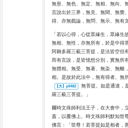
無形
、
無色
、
無定
、
無相
、
無向
、
言說出於三界
，
無見
、
無
聞
、
無覺
得
、
亦無戲論
，
無問
、
無示
、
無有
「
若以心得
，
心從眾緣
生
，
眾緣生
無相
、
無性
，
亦無所
有
，
於是中得
阿耨多羅三
藐三菩提
，
是法皆空但
而
有言說
，
是皆憶想分別
，
實無所
無體相
。
無受
、
無著
、
無染
、
無離
相
。
是故於此法中
，
無有得者
。
無
無菩提
。
如是通達
，
羅三
藐三菩提
。」
爾時文殊師利法王子
，
在大會
中
，
蓋
，
以覆佛上
。
時文殊師
利默知世
佛言
：「
世尊
！
若
菩提如是相者
，