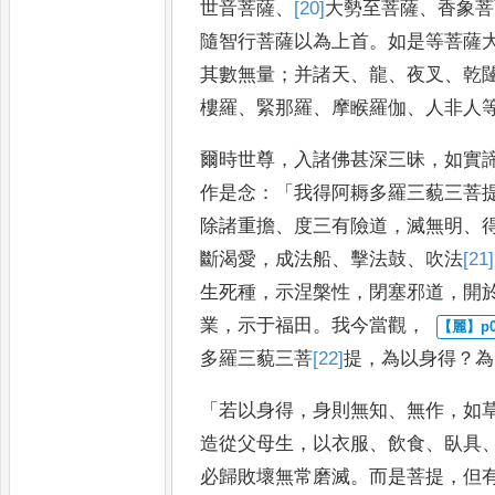
世音
菩薩
、
[20]
大勢至
菩薩
、
香象菩
隨智行菩薩以為上首
。
如是等菩薩
其數無量
；
并諸天
、
龍
、
夜叉
、
乾
樓羅
、
緊那羅
、
摩睺羅伽
、
人非人
爾時世尊
，
入諸佛甚深三昧
，
如實
作是念
：「
我得阿耨多羅三藐三
菩
除諸重擔
、
度三有險道
，
滅
無明
、
斷渴愛
，
成法船
、
擊法鼓
、
吹法
[21]
生死種
，
示涅槃性
，
閉塞邪
道
，
開
業
，
示于福田
。
我今當觀
，
多羅三藐三菩
[22]
提
，
為以身得
？
為
「
若以身得
，
身則無知
、
無作
，
如
造從父母生
，
以衣服
、
飲食
、
臥具
必歸敗壞無常磨滅
。
而是菩
提
，
但