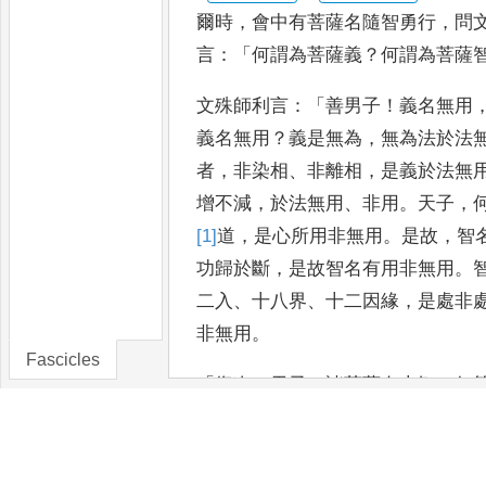
爾時
，
會中有菩薩名隨智勇行
，
問
言
：「
何謂為菩薩義
？
何謂為菩薩
文
殊師利言
：「
善男子
！
義名無用
義名無用
？
義是無為
，
無為法於法
者
，
非染相
、
非離相
，
是義於法無
增不減
，
於法無用
、
非用
。
天子
，
[1]
道
，
是心所用非無用
。
是故
，
智
功歸於斷
，
是故智名有用非
無用
。
二入
、
十八界
、
十二因
緣
，
是處非
非無用
。
Fascicles
「
復次
，
天子
，
諸菩薩有十智
。
何
智
，
二者果智
，
三者義智
，
四者方
六者攝智
，
七者波羅蜜智
，
八者大
生智
，
十者不著一切法智
。