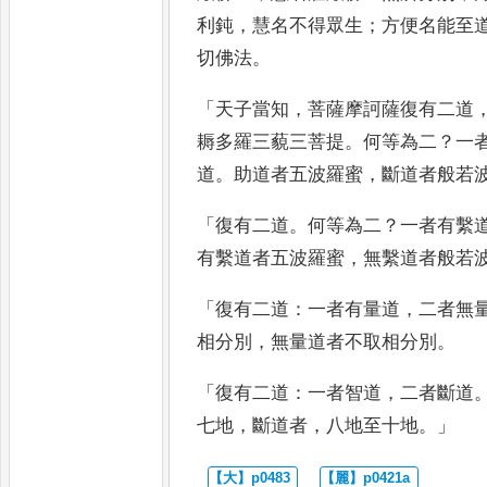
利鈍
，
慧名不得眾生
；
方便名能至
切佛法
。
「
天子當知
，
菩薩摩訶薩
復有二道
耨多羅三藐三
菩提
。
何等為二
？
一
道
。
助道
者五波羅蜜
，
斷道者般若
「
復有二
道
。
何等為二
？
一者有繫
有繫
道者五波羅蜜
，
無繫道者般若
「
復
有二道
：
一者有量道
，
二者無
相分別
，
無量道者不取相分別
。
「
復有二道
：
一者智道
，
二者斷道
七地
，
斷道者
，
八地至十地
。」