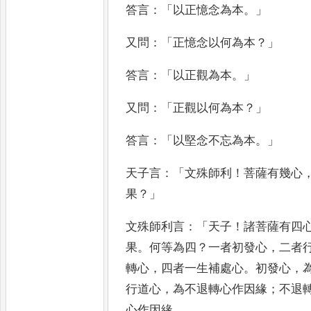
答言
：「
以正憶念
為本
。」
又問
：「
正憶念以何為本
？」
答言
：「
以正觀
為本
。」
又問
：「
正觀以何為本
？」
答言
：「
以堅念不
忘為本
。」
天子言
：「
文殊師利
！
菩薩有幾心
果
？」
文殊師利言
：「
天子
！
諸菩薩有四
果
。
何等為四
？
一者初發心
，
二者
轉心
，
四者一生補處心
。
初發心
，
行道心
，
為不退轉心作因
緣
；
不退
心作因緣
。