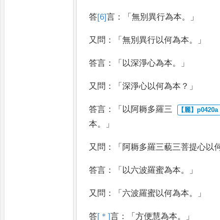
答
[6]
言
：「
無別異行為本
。」
又問
：「
無別
異行以何為本
。」
答言
：「
以深淨心為本
。」
又
問
：「
深淨心以何為本
？」
答言
：「
以阿耨多羅三
本
。」
又問
：「
阿耨多羅三藐三菩
提心以
答言
：「
以六波羅蜜為本
。」
又
問
：「
六波羅蜜以何為本
。」
答
[＊]
言
：「
方便慧為本
。」