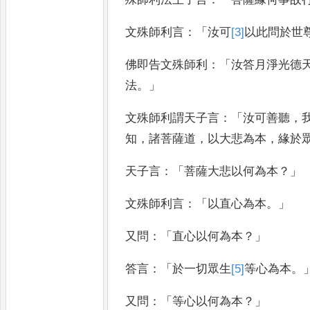
文殊師利言
：「
汝可
[3]
以
此問於世
佛即告文殊師利
：「
汝答月淨光德
法
。」
文殊師利謂天子言
：「
汝可善聽
，
知
，
諸菩薩道
，
以大悲為本
，
緣於
天子言
：「
菩薩大悲以何為本
？」
文殊師
利言
：「
以直心為本
。」
又問
：「
直心以何為本
？」
答言
：「
於一切眾生
[5]
等
心為本
。
又問
：「
等心
以何為本
？」