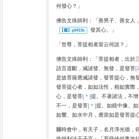
何發心
？」
佛
告文殊師利
：「
善男子
、
善女人
發其心
。」
「
世尊
，
菩提相者當云何說
？」
佛告文
殊師利
：「
菩提相者
，
出於
語
言道斷
，
滅諸發
、
無發
，
是發菩
[
是故菩薩應滅諸發
，
發菩提心
，
無
發菩提心者
，
如如法性
，
相如實際
心
，
是發菩
[＊]
提
。
不著諸法
，
不增
不一
，
是發菩
[＊]
提
。
如鏡中像
、
如
如響
、
如水中月
，
應當如是發菩提
爾時會中
，
有天子
，
名月淨光德
，
殊師利法王子言
：「
菩薩緣何事故