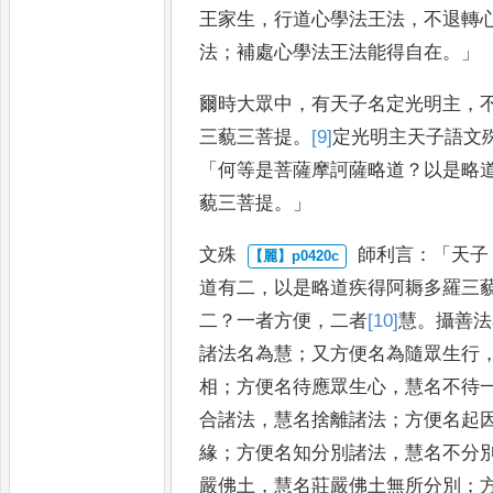
王家生
，
行道心學
法王法
，
不退轉
法
；
補處心
學法王法能得自在
。」
爾時大眾中
，
有天子名定光明主
，
三藐三菩提
。
[9]
定
光明主天子語文
「
何等是菩薩摩訶薩略道
？
以是略
藐三菩提
。」
文殊
師利言
：「
天子
道有二
，
以是
略道疾得阿耨多羅三
二
？
一者方便
，
二者
[10]
慧
。
攝善法
諸法名為慧
；
又方便名為隨眾生行
相
；
方便名待應眾生心
，
慧名不
待
合諸法
，
慧名捨離諸法
；
方便名起
緣
；
方便名知分別
諸法
，
慧名不分
嚴佛土
，
慧名莊嚴佛土無所分別
；