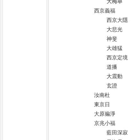
大梅舉
西京義福
西京大隱
大悲光
神斐
大雄猛
西京定境
道播
大震動
玄證
汝南杜
東京日
大原徧淨
京兆小福
藍田深寂