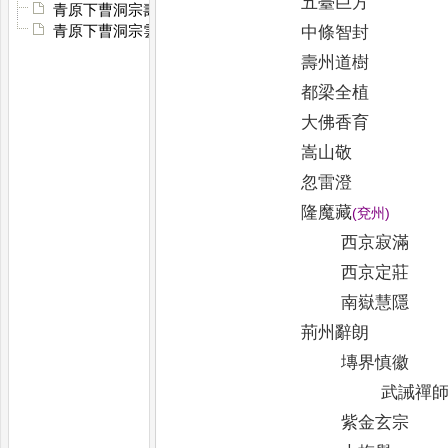
五臺巨方
青原下曹洞宗壽昌經法派世系圖
中條智封
青原下曹洞宗雲門澄法派世系圖
壽州道樹
都梁全植
大佛香育
嵩山敬
忽雷澄
隆魔藏
(
兗州
)
西京寂滿
西京定莊
南嶽慧隱
荊州辭朗
塼界慎徽
武誡禪
紫金玄宗