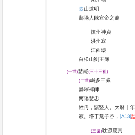
𫎇
山道明
鄱陽人陳宣帝之裔
撫州神貞
洪州寂
江西瓌
白松山劉主簿
慧能
(
一世
)
(
三十三祖
)
崛多三藏
(
二世
)
曇璀禪師
南陽慧忠
姓冉
，
諸暨人
。
大曆十
寂
。
塔于黨子谷
，
[A13]
耽源應真
(
三世
)