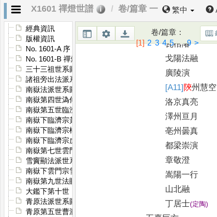
南嶽日照
X1601 禪燈世譜
卷/篇章 一
繁中
同德幹
蘇州真亮
經典資訊
卷/篇章
：
版權資訊
[1]
2
3
4
5
...
9
>
瓦棺濬
No. 1601-A 序
戈陽法融
No. 1601-B 禪燈世譜後序
三十三祖世系圖
廣陵演
諸祖旁出法派系圖
[A11]
陝
州慧空
南嶽法派世系圖
南嶽第四世溈仰宗世系圖
洛京真亮
南嶽第五世臨濟宗世系圖
澤州亘月
南嶽下臨濟宗黃龍法派世系圖
亳州曇真
南嶽下臨濟宗楊岐法派世系圖
南嶽下臨濟宗虎丘法派世系圖
都梁崇演
南嶽第七世雲門宗法派世系圖
章敬澄
雪竇顯法派世系圖上
南嶽下雲門宗雪竇顯法派世系圖下
嵩陽一行
南嶽第九世法眼宗法派世系圖
山北融
大鑑下第十世
青原法派世系圖
丁居士
(
定陶
)
青原第五世曹洞宗法派世系圖