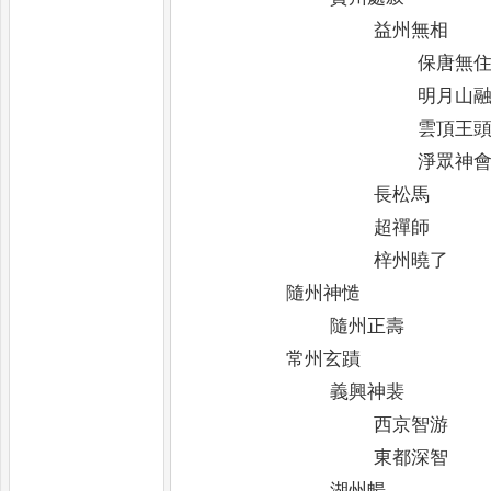
益州無相
保唐無
明月山
雲頂王
淨眾神
長松馬
超禪師
梓州曉了
隨州神慥
隨州正壽
常州玄蹟
義興神裴
西京智游
東都深智
湖州暢