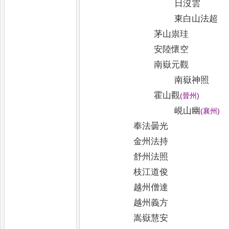
日沒雲
東白山法超
茅山祟珪
安陸懷空
南嶽元觀
南嶽神照
霍山觀
(
晉州
)
峴山幽
(
襄州
)
奉法曇光
金州法持
舒州法照
枝江道俊
越州僧達
越州義方
嵩嶽慧安