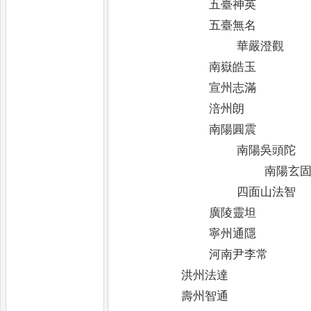
五臺神英
五臺無名
華嚴澄觀
南嶽皓玉
宣州志滿
涪州朗
南陽圓震
南陽吳頭陀
南陽玄
四面山法智
廣陵靈坦
寧州通隱
河南尹李常
洪州法達
壽州智通