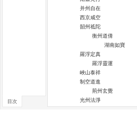
并州自在
西京咸空
韶州祗陀
衡州道倩
湖南如寶
羅浮定真
羅浮靈運
峽山泰祥
制空道進
荊州玄覺
光州法淨
目次
清涼辨才
卷/篇章
下回善快
下回善悟
潭州無學