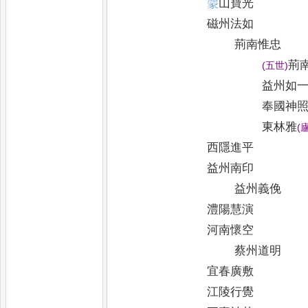
𫎇
山寶光
磁州法如
荊南惟忠
荊
(
五世
)
益州如
奉國神
東林雅
(
西隱進平
益州南印
益州義俛
澧陽慧演
河南懷空
蔡州道明
宜春廣敷
江陵行覺