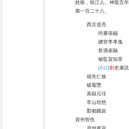
姓衛
，
枝江人
。
神龍五
壽
一百二十八
。
西京道亮
尚書張錫
總管李孝逸
祭酒崔融
秘監賀知章
[A12]
刺
史康
福先仁儉
破竈墮
嵩嶽元珪
常山坦然
鄴都圓寂
資州智侁
資州處寂