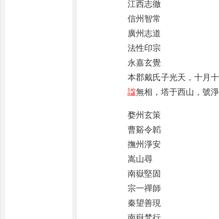
江西志徹
信州智常
廣州志道
法性印宗
永嘉玄覺
本郡戴氏子光天
，
十
月
諡
無
相
，
塔于西山
，
號
婺州玄策
曹谿令韜
撫州淨安
嵩山尋
南嶽堅固
宗一禪師
秦望善現
南嶽梵行