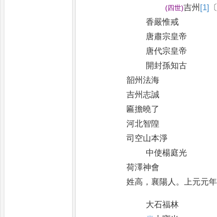
吉州
[1]
(
四世
)
香嚴惟戒
唐肅宗皇帝
唐代宗皇帝
開封孫知古
韶州法海
吉州志誠
匾擔曉了
河北智隍
司空山本淨
中使楊庭光
荷澤神會
姓高
，
襄陽人
。
上元元
大石福林