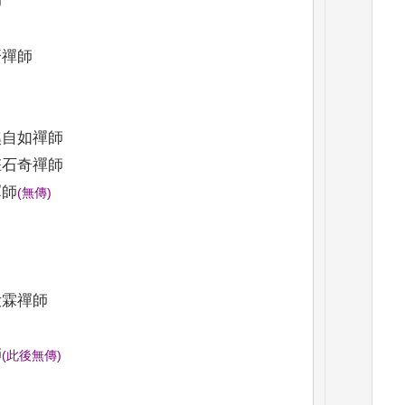
師
禪師
自如禪師
石奇禪師
禪師
(
無傳
)
霖禪師
師
(
此後無傳
)