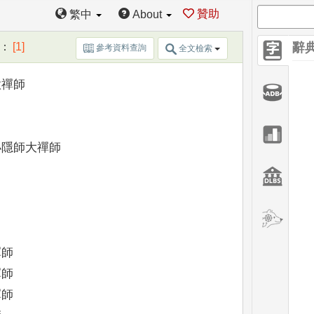
猷祖闡禪師
贊助
繁中
About
寧太古曇徽禪師
恕普慈禪師
：
[1]
辭
參考資料查詢
全文檢索
禪師
隱師大禪師
禪師
禪師
禪師