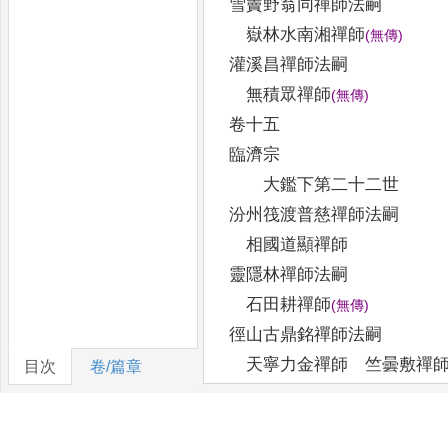
雪竇野翁同禪師法嗣
嶽林水南湘禪師
(
無傳
)
灌溪昌禪師法嗣
無積眾禪師
(
無傳
)
卷十五
臨濟宗
大鑑下第二十二世
汾州筏渡普慈禪師法嗣
相國道顯禪師
靈隱林禪師法嗣
石田耕禪師
(
無傳
)
徑山古鼎銘禪師法嗣
天寧力金禪師 竺曇敷禪
目次
卷/篇章
本空相禪師
徑山象源仁淑禪師
(
此後無傳
)