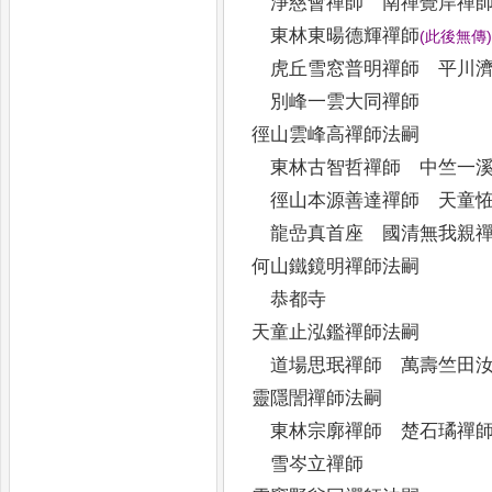
淨慈會禪師 南禪覺岸禪
東林東暘德輝禪師
(
此後無傳
)
虎丘雪窓普明禪師 平川濟
別峰一雲大同禪師
徑山雲峰高禪師法嗣
東林古智哲禪師 中竺一溪
徑山本源善達禪師 天童恠
龍嵒真首座 國清無我親
何山鐵鏡明禪師法嗣
恭都寺
天童止泓鑑禪師法嗣
道場思珉禪師 萬壽竺田汝
靈隱誾禪師法嗣
東林宗廓禪師 楚石璚禪
雪岑立禪師