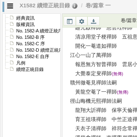
萬壽佛初智淳禪師 天寧仲
X1582 續燈正統目錄
卷/篇章 一
金山慧明禪師
天
(
此後無傳
)
開元方崖成大禪師 五峰元
經典資訊
卷/篇章
版權資訊
廸元啟禪師 慈雲珏禪師
No. 1582-A 續燈正統序
清凉用堂子梗禪師 五祖意
No. 1582-B 序
No. 1582-C 序
開化一菴道如禪師
No. 1582-D 續燈正統序
江心一山了萬禪師
No. 1582-E 自序
凡例
報恩無方智普禪師 雲居小
續燈正統目錄
大覺泰定叟禪師
(
無傳
)
贛州徹菴見禪師法嗣
黃龍空菴了一禪師
(
無傳
)
徑山晦機元熙禪師法嗣
龍翔大訢禪師 保寧天倫
育王祖瑛禪師 中竺正逵
天衣子清禪師 祥符念常