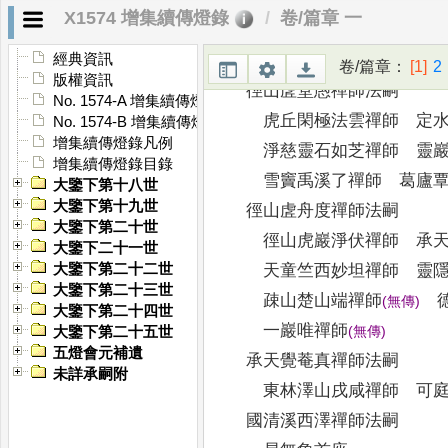
萬壽南州珍禪師 清涼南
X1574 增集續傳燈錄
卷/篇章 一
虎丘雲谷慶禪師 慧力圓
蓮峰玉禪師
經典資訊
(
無傳
)
卷/篇章
：
[1]
2
版權資訊
徑山虗堂愚禪師法嗣
No. 1574-A 增集續傳燈錄序
虎丘閑極法雲禪師 定水
No. 1574-B 增集續傳燈錄序
增集續傳燈錄凡例
淨慈靈石如芝禪師 靈巖
增集續傳燈錄目錄
雪竇禹溪了禪師 葛廬覃
大鑒下第十八世
大鑒下第十九世
徑山虗舟度禪師法嗣
大鑒下第二十世
徑山虎巖淨伏禪師 承天
大鑒下二十一世
天童竺西妙坦禪師 靈隱
大鑒下第二十二世
大鑒下第二十三世
疎山楚山端禪師
德
(
無傳
)
大鑒下第二十四世
一巖唯禪師
(
無傳
)
大鑒下第二十五世
五燈會元補遺
承天覺菴真禪師法嗣
未詳承嗣附
東林澤山戌咸禪師 可庭
國清溪西澤禪師法嗣