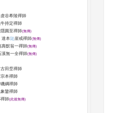
虗谷希陵禪師
牛持定禪師
隱圓至禪師
(
無傳
)
達本
𨺗
崖戒禪師
(
無傳
)
壽默翁一禪師
(
無傳
)
溪無一全禪師
(
無傳
)
古田垕禪師
宗本禪師
磯綱禪師
象鑒禪師
禪師
(
此後無傳
)