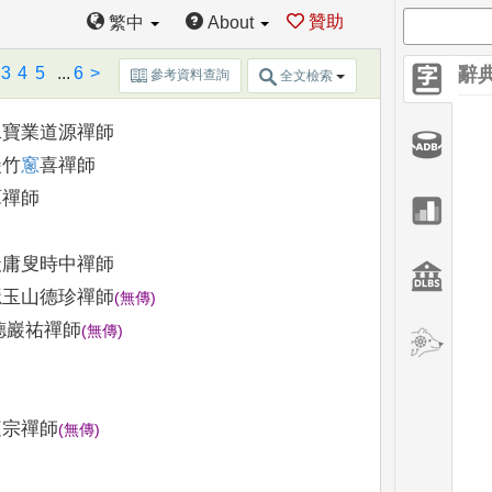
叟茂禪師
贊助
繁中
About
中規禪師
3
4
5
...
6
>
辭
參考資料查詢
全文檢索
寶業道源禪師
竹
窻
喜禪師
禪師
庸叟時中禪師
玉山德珍禪師
(
無傳
)
巖祐禪師
(
無傳
)
宗禪師
(
無傳
)