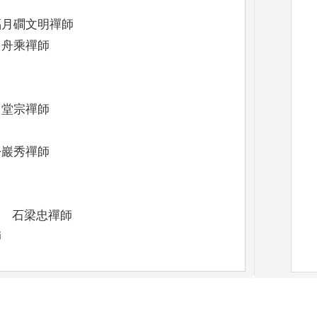
月磵文明禪師
舟乘禪師
堂宗禪師
巖秀禪師
石梁忠禪師
師
後無傳
)