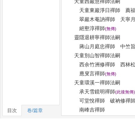
天童西巖慧禪師法嗣
天童東巖淨日禪師 薦福
翠巖木菴訥禪師 天寧月
絕壑淳禪師
(
無傳
)
靈隱退耕寧禪師法嗣
蔣山月庭忠禪師 中竺旨
天童別山智禪師法嗣
西余竹洲修禪師 西林松
應叟言禪師
(
無傳
)
天童環溪一禪師法嗣
承天雪鏡明禪師
(
此後無傳
)
可堂悅禪師 破衲修禪
南峰吉禪師
目次
卷/篇章
雪竇希叟曇禪師法嗣
中吳承天克翁紹禪師
(
此