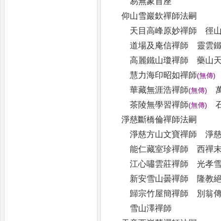
易無象首座
仰山雪巖欽禪師法嗣
天目高峰原妙禪師 徑山
道場及庵信禪師 靈雲鐵
高麗鐵山瓊禪師 藥山天
慧力海印昭如禪師
(
無傳
)
華藏無涯浩禪師
萬
(
無傳
)
茶陵無學習禪師
石
(
無傳
)
淨慈斷橋倫禪師法嗣
淨慈方山文寶禪師 淨慈
能仁藏室珍禪師 西禪末
江心嘯雲莊禪師 光孝雪
新安雪山曇禪師 隆教絕
歸宗竹屋簡禪師 別翁傳
雪山澤禪師