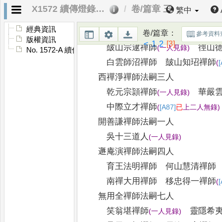
教忠彌光禪師法嗣二人
X1572 續傳燈錄目錄
卷/篇章 三
繁中
淨慈曇密禪師 法石慧空禪師
(
[
經典資訊
東禪岳禪師法嗣四人
卷/篇章
：
參考資料
版權資訊
<
1
2
[3]
皷山宗逮禪師
徑山德
(
一人見錄
)
No. 1572-A 續傳燈錄序
白雲師沼禪師 皷山知玿禪師
(
[
西禪淨禪師法嗣三人
乾元宗頴禪師
華嚴雲
(
一人見錄
)
中際立才禪師
(
[A87]
已
上二人無錄
)
開善謙禪師法嗣一人
吳十三道人
(
一人見錄
)
遯庵演禪師法嗣四人
育王法明禪師 何山慧清禪師
南禪大用禪師 移忠得一禪師
(
[
無用全禪師法嗣七人
笑翁堪禪師
靈隱希夷
(
一人見錄
)