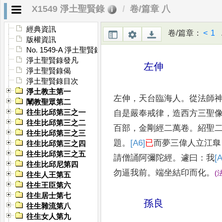
久神遊西方
，
見金臺標孫忠
X1549 淨土聖賢錄
卷/篇章 八
忽仰視虗空
，
合掌問訊
，
手
經典資訊
卷/篇章
：
<
1
.
向西沒
。
二子能繼其業
，
亦
版權資訊
No. 1549-A 淨土聖賢錄敘
淨土聖賢錄發凡
左伸
淨土聖賢錄偈
淨土聖賢錄目次
淨土教主第一
左伸
，
天台臨海人
。
從法師
闡教聖眾第二
自是嚴奉戒律
，
造西方三聖
往生比邱第三之一
往生比邱第三之二
百部
，
金剛經二萬卷
。
紹聖
往生比邱第三之三
題
。
[A6]
已
而夢三偉人立江臯
往生比邱第三之四
往生比邱第三之五
請僧誦阿彌陀經
。
遽曰
：
我
[A
往生比邱尼第四
勿逼我前
。
端坐結印而化
。
(
往生人王第五
往生王臣第六
往生居士第七
孫良
往生雜流第八
往生女人第九