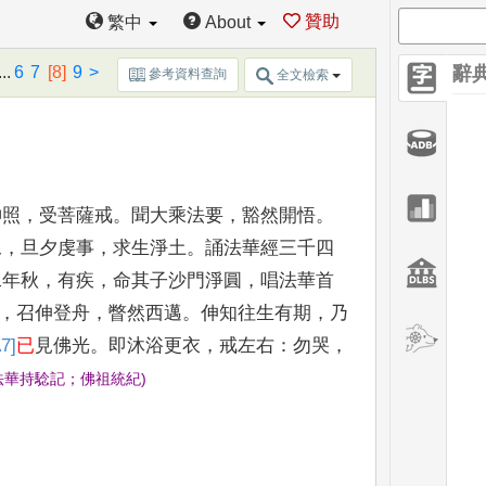
名
。
久之
，
忠得疾
，
請道俗百人為念佛
會
。
贊助
繁中
About
結雙印
，
怡然而化
。
闔城
皆聞天樂異香
，
漸
..
6
7
[8]
9
>
辭
參考資料查詢
全文檢索
向西坐
化
。
(
佛祖統紀
)
神照
，
受菩薩戒
。
聞大乘法
要
，
豁然開悟
。
像
，
旦夕虔
事
，
求生淨土
。
誦法華經三千四
二年秋
，
有疾
，
命其子沙門淨圓
，
唱法華首
，
召伸登舟
，
瞥然西邁
。
伸知往生
有期
，
乃
7]
已
見佛光
。
即沐浴
更衣
，
戒左右
：
勿哭
，
法華持
騐記
；
佛祖統紀
)