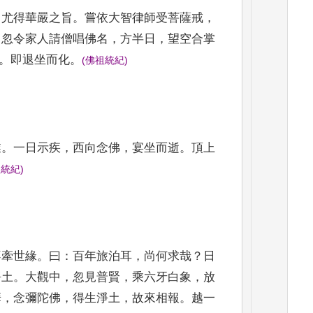
，
尤得華嚴之旨
。
嘗依大智
律師受菩薩戒
，
。
忽令家
人請僧唱佛名
，
方半日
，
望空合掌
。
即退坐而化
。
(
佛祖統紀
)
業
。
一日示疾
，
西向念佛
，
宴
坐而逝
。
頂上
祖統紀
)
不牽世緣
。
曰
：
百年旅泊耳
，
尚
何求哉
？
日
淨土
。
大觀中
，
忽
見普賢
，
乘六牙白象
，
放
華
，
念彌陀佛
，
得生淨土
，
故來相報
。
越一