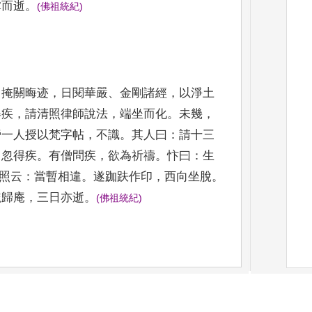
掌而逝
。
(
佛祖統紀
)
。
掩關晦迹
，
日閱華嚴
、
金剛
諸經
，
以淨土
得疾
，
請清照律
師說法
，
端坐而化
。
未幾
，
旁
一人授以梵字帖
，
不識
。
其人曰
：
請十三
，
忽得疾
。
有僧問疾
，
欲為祈禱
。
忭曰
：
生
照云
：
當暫相違
。
遂跏趺作印
，
西
向坐脫
。
龕歸庵
，
三日亦逝
。
(
佛
祖統紀
)
，
日勤禮拜
。
老而得疾
，
未嘗
就枕
，
誦彌陀
佛來迎我
。
言
訖作禮
，
即坐逝
。
時行者宗利