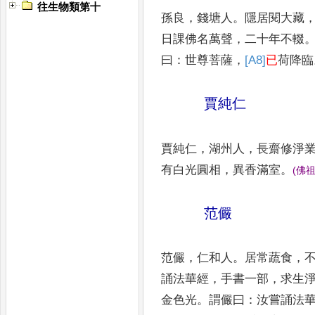
往生物類第十
孫良
，
錢塘人
。
隱居閱大藏
日課佛名萬聲
，
二十年不輟
曰
：
世尊菩薩
，
[A8]
已
荷
降臨
賈純仁
賈純仁
，
湖州人
，
長齋修淨
有白光圓相
，
異香滿室
。
(
佛
范儼
范儼
，
仁和人
。
居常蔬食
，
誦法華經
，
手書一部
，
求生
金色光
。
謂儼曰
：
汝嘗誦法