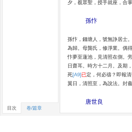
夕
，
覩眾聖
，
授手
就座
，
合
孫忭
孫忭
，
錢塘人
，
號無諍居士
為歸
。
母龔氏
，
修淨業
。
偶
忭夢至蓮池
，
見清照在側
。
日齋耳
。
時方
十二月
。
及期
死
[A9]
已
定
，
何必禱
？
即報清
翼日
，
清照至
，
為說法
。
封
唐世良
目次
卷/篇章
唐世良
，
會稽人
。
持戒奉佛
經十萬過
。
一日謂家人云
：