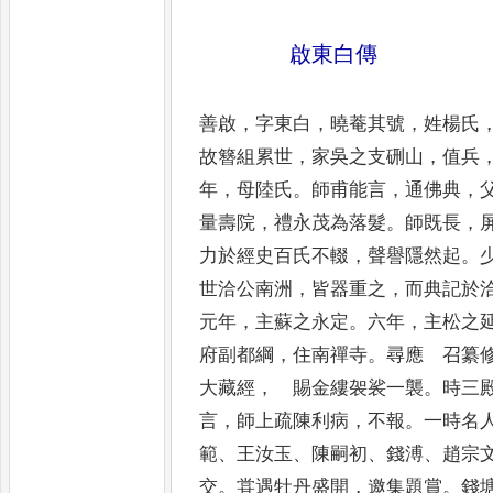
啟東白傳
善啟
，
字東白
，
曉菴其號
，
姓楊氏
故簪
組累世
，
家吳之支硎山
，
值兵
年
，
母陸氏
。
師甫能言
，
通佛典
，
量壽院
，
禮永茂
為落髮
。
師既長
，
力於經史百氏不
輟
，
聲譽隱然起
。
世洽公南洲
，
皆器
重之
，
而典記於
元年
，
主蘇之永定
。
六年
，
主松之
府副都綱
，
住南禪寺
。
尋
應 召纂
大藏經
，
賜金縷袈裟
一襲
。
時三
言
，
師上疏陳利病
，
不報
。
一
時名
範
、
王汝玉
、
陳嗣初
、
錢溥
、
趙宗
交
。
甞遇牡丹盛開
，
邀集題賞
。
錢