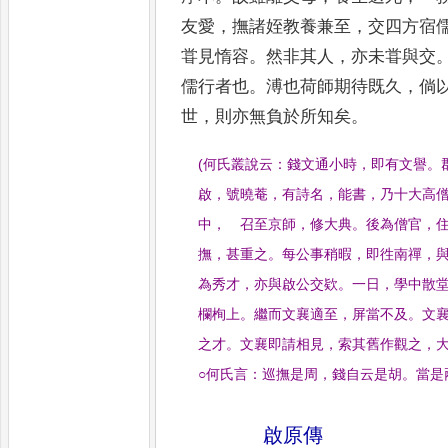
友愛
，
撫諸姪教養兼至
，
交四
方宿
甞見惰容
。
然非其人
，
亦未甞
與交
儒行者也
。
溥也荷師期待既
久
，
倘
世
，
則亦無負於所知矣
。
(
何氏叢說云
：
錢文通小時
，
即有文譽
。
啟
，
號曉菴
，
有詩名
，
能書
，
乃十大高
中
，
召至京師
，
修大典
。
後為僧官
，
撫
，
甚重之
。
每公事稍暇
，
即徃南禪
，
為秀才
，
亦與啟公交欵
。
一日
，
學中散
欄栒上
。
繼而文襄適至
，
屏當不
及
。
文
之才
。
文襄即請相見
，
索其舊作觀之
，
○何氏言
：
巡撫是
周
，
錢自云是胡
。
當是
啟原傳