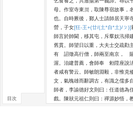
乞食養之
，
共激揚第一義
諦
。
尋以
母
。
作室寺東㵎
，
取陳尊宿
故事
，
也
。
自時厥後
，
鄞人士請師居
天寧
營
，
子女
[狂-王+(廿/(土*自*土)/ㄆ)]
師言
於帥閫
，
移其屯
，
斥羣奴汛掃
舊貫
。
師望日以重
，
大夫士交疏勸
有 詔
徵高行僧
，
師兩至南京
，
賜
渥
。
洎建
普薦
，
會師奉 勑陞座說
者咸有警
云
。
師敏朗淵毅
，
非惟克
文
，
氣魄雄而
辭調古
，
有識之儒多
師者
，
李諭德
好文則曰
：
任道德為
目次
戲
。
陳狀元祖
仁則曰
：
禪源妙悟
，
肆
，
僧中指南
。
至
於楚國歐陽文公
卷/篇章
見諸觚翰間者
，
獎
予為尤至
。
學士
木難珊瑚之貴
，
公卿大夫交譽其賢