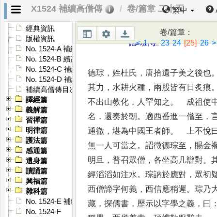
X1524 補續高僧傳
卷/篇章 二十五
繁中
之
，
遺命分藏清涼山圓照寺
，
亦建
經典資訊
卷/篇章
：
版權資訊
德琮傳
<
1
...
23
24
[25]
26
>
No. 1524-A 補續高僧傳序
No. 1524-B 續高僧傳序
No. 1524-C 補續高僧傳序
德琮
，
姓杜氏
，
唐拾遺子美之後也
No. 1524-D 補續高僧傳序
其
力
，
水耕火種
，
兩股皆有日炙痕
補續高僧傳目次
譯經篇
不出
山教化
，
人罕知之
。
成祖使中
義解篇
名
，
還
奏於朝
。
適西番進一僧至
，
習禪篇
通徹
，
堪
為中國王者師
。
上不悅
明律篇
護法篇
無一人可
當之
。
詔徵德琮至
，
賜金
感通篇
明旦
，
普召眾
僧
，
各坐高几辯對
。
遺身篇
讀誦篇
經滔滔如注水
。
琮訥於應對
，
眾初
興福篇
西僧諦字何義
，
西
信應稍遲
。
琮乃
雜科篇
No. 1524-E 補續高僧傳䟦
藏
，
探儒書
，
歷示以字
學之義
，
曰
No. 1524-F