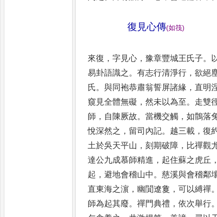
復見心傳
(
如筏
)
來復
，
字見心
，
豫章豐城王氏子
。
易
卦語識之
。
有志行清淨行
，
欲絕
氏
。
與
同袍恭肅翁誓屏諸緣
，
直明
窺見全
體無礙
，
然未以為至
。
走雙
師
，
自陳厥
故
。
當機交觸
，
如鶻落
悅深然之
，
留司
內記
。
越三載
，
復
土於吳天平山
，
刻期破障
，
比禪觀
達公九成慕師
精進
，
起住蘇之虎丘
起
，
避地會稽山中
。
慈溪與會稽鄰
直東海之濵
，
幽閴遼
敻
，
可以縛禪
師為起其廢
。
禪門典禮
，
依次舉行