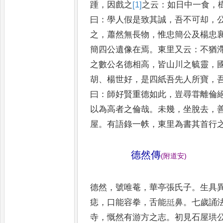
踵
，
因戲之
[1]
之云
：
如日中一食
，
曰
：
學人假是致
其誠
，
吾不可却
，
之
，
蕭然無長物
，
惟
忠簡公及楊忠
簡四公遺像在焉
。
東
里又云
：
不猶
之數公名德相高
，
皆山
川之毓靈
，
胡
、
楊世好
，
是四紙吾先人
所寶
，
曰
：
師好賢重德如此
，
豈尋甞
離倫
以為高者之倫哉
。
未幾
，
坐脫去
，
屋
。
有語錄一帙
，
東里為書其首行
德然傳
(
附道安
)
德然
，
號唯菴
，
華亭張氏子
。
生具
痣
，
口能容拳
，
舌能䑛鼻
。
七歲誦
寺
，
慨然有游方之志
。
初見石屋珙