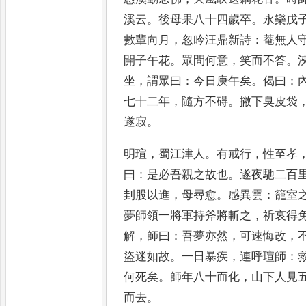
溪云
。
後母果八十四歲卒
。
永樂戊
數輩向月
，
忽吟汪鼎新詩
：
菴無人
開子午花
。
眾問何意
，
笑而不答
。
坐
，
謂眾曰
：
今日庚午矣
。
偈曰
：
七十二年
，
隨方不碍
。
撇下臭皮袋
遂寂
。
明瑄
，
蜀江津人
。
有戒行
，
性至孝
曰
：
是必
吾親之故也
。
遂夜馳二百
刲股以進
，
母尋愈
。
感異雲
：
籠室
夢師領一將軍
持斧將斬之
，
祈哀得
解
，
師曰
：
吾夢亦
然
，
可速悔改
，
盜迷如故
。
一日暴疾
，
連呼瑄師
：
何死矣
。
師年八十而化
，
山
下人見
而去
。