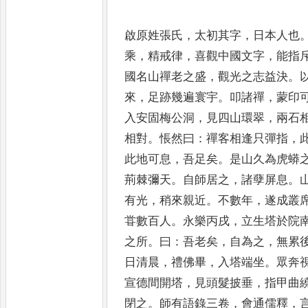
啟原姓張氏
，
太初其字
，
日本人也
乘
，
精戒律
，
喜觀中國文字
，
能指
國名
山禪老之盛
，
觀光之志益決
。
來
，
足
跡幾遍寰宇
。
叩諸禪
，
蒙印
入安固梅
公洞
，
見四山環翠
，
兩石
相對
。
悵然
曰
：
禪客相逢只彈指
，
此地可息
，
吾
足矣
。
是山久為虎蟒
荊棘彌天
。
自師
居之
，
諸孽屏息
。
有光
，
稍來親近
。
不數年
，
遂成叢
甞數百人
。
永樂丙戌
，
立生塔於院
之所
。
曰
：
吾老矣
，
自為
之
，
無累
日清晨
，
禮佛畢
，
入塔端坐
。
眾奔
宣德間開塔
，
見頭髮披垂
，
指甲曲
閉之
。
師有語錄三卷
，
會通儒釋
，