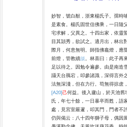
妙智
，
號白猷
，
浙東楊氏子
。
孺時
是
素食
。
楊氏固世信佛乘
，
一日隨
宅
求解
，
父異之
。
十四出家
，
依靈
目其
頴秀
，
欲試之
。
適月出
，
林出
際月
，
何
患無明
。
師指佛龕燈
，
應
前燈
，
管教
續
𦦨
。
林喜曰
：
此子再
足以待之
。
因
勉令遍參
。
由是南造
躡天台鴈宕
，
叩
參諸識
，
深得言外
法無深淺
，
但在力
行
。
苟無得掠虗
[A20]
己
何益
。
後入廬山
，
於
天池舊
氏
，
年七十餘
，
一日暴卒而
甦
，
語
處
，
見宮室嚴邃
，
叩其門
，
門者不
仍與偈云
：
八十四年獅子母
，
偶因
愚溪勤念佛
，
天風吹送藕花香
。
時