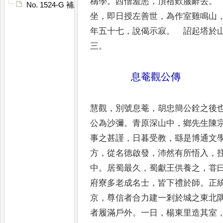
稱學
。
西僧羞恚
，
頂禮歎服
辭去
。
No. 1524-G 補續高僧傳䟦
坐
，
即日授左善世
，
為作室雞鳴
山
年五十七
，
說偈示寂
。
詔起塔於
三
。
息菴觀公傳
慧觀
，
別號息菴
，
胡忠簡公銓之後
公為沙彌
。
青原深山中
，
鄉先生陳
事之甚謹
，
日暮受教
，
繇是博通文
方
，
從名德啟發
，
沛然有所悟入
，
中
。
居
蜀最久
，
蜀獻王供養之
，
甞
府寮多老
成名士
，
皆下禮於師
。
正
京
，
尊信者合
力建一剎於城之東北
者履滿戶
外
。
一日
，
楊東里造其室