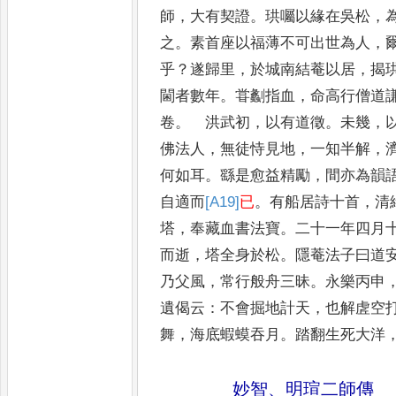
師
，
大有契證
。
珙囑以緣在吳松
，
之
。
素
首座以福薄不可出世為人
，
乎
？
遂歸里
，
於城南結菴以居
，
揭
閫者
數年
。
甞劙指血
，
命高行僧道
卷
。
洪武初
，
以有道徵
。
未幾
，
佛法人
，
無
徒恃見地
，
一知半解
，
何如耳
。
繇是
愈益精勵
，
間亦為韻
自適而
[A19]
已
。
有船
居詩十首
，
清
塔
，
奉藏血書法寶
。
二
十一年四月
而逝
，
塔全身於松
。
隱
菴法子曰道
乃父風
，
常行般舟三昧
。
永樂丙申
遺偈云
：
不會掘地計天
，
也
解虗空
舞
，
海底蝦蟆吞月
。
踏翻生
死大洋
妙智
、
明瑄二師傳