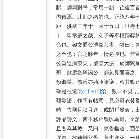
賦
，
師與對壘
，
常用一韻
，
往復百
內傳焉
。
此師之緒餘也
。
正統八年
距 洪武三年十一月十五日
，
世壽
十
，
即示寂之歲
。
弟子等奉柩歸葬
命也
。
錢文通公溥銘其塔
，
敘曰
：
必至也
；
言之夥者
，
情必厚也
。
昔
公槩巡撫東吳
，
威聲大振
，
於師獨
冠
，
欲應鄉舉謁公
，
師忽見而喜之
預
鄉舉
。
然溥亦始聆論議
，
察其動
繇是
往還
[款-士+止]
洽
，
數日不見
，
類歐語
，
作字有
帖意
，
見必肅衣焚
時
。
去則且談且送
，
或閉戶發篋
，
評品詩文
，
皆不務蹈
襲以為奇
。
至
且各為其教
。
又曰
：
東魯
垂道
，
西
厚本
。
故雖離父母
，
養生送
死
，
一