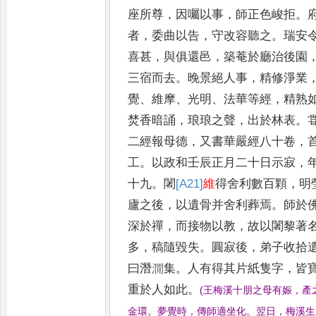
座所尊
，
因囑以事
，
師
正色峻拒
。
者
，
委曲以告
，
守改容聽
之
。
瑞安
喜甚
，
與俱還邑
，
築菴於廳
治後園
三宿而去
。
晚景絕人事
，
精修
淨業
覺
、
維摩
、
光明
、
法華等經
，
精熟
焚香暗誦
，
琅琅之聲
，
出於林表
。
二經報母德
，
又書華嚴經八十卷
，
工
。
以政和壬辰正月二十日示寂
，
十九
。
闍
[A21]
維
得舍利數百顆
，
明
廬之後
，
以遺骨并舍利葬焉
。
師於
深於禪
，
而接物以教
，
故以闍黎著
多
，
稿隨毀失
。
圓寂後
，
弟子收拾
曰潛
㵎集
。
人有得其片紙隻字
，
皆
重於
人如此
。
(
王梅溪十朋之母有娠
，
產
金環
。
夢覺時
，
傳師適坐化
。
翌日
，
梅溪生