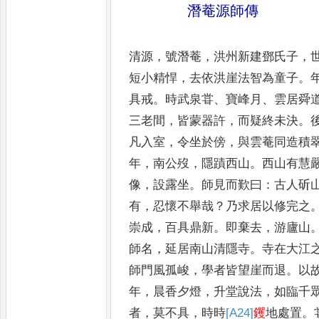
潛菴源師傳
清源
，
號潛菴
，
洪州新建鄧氏子
，
短小
精悍
，
去依洪崖法智為童子
。
具戒
。
時武泉甞
、
寶峰月
、
雲居舜
三老間
，
皆蒙器許
，
而疑終未決
。
凡入室
，
令
坐於傍
，
與雲菴同造積
年
，
南公歿
，
隱
蹟西山
。
西山有慧
像
，
設露坐
。
師見而
歎曰
：
古人斫
有
，
忍懷不舉哉
？
乃求居
以修完之
崇成
，
百具鼎新
。
即棄去
，
游
廬山
師名
，
延居南山清隱寺
。
寺在
大江
師門風孤峻
，
學者皆望崖而退
。
以
年
，
晨香夕燈
，
升堂說法
，
如臨
千
者
，
莫不具
，
時時
[A24]
钁
地處置
。