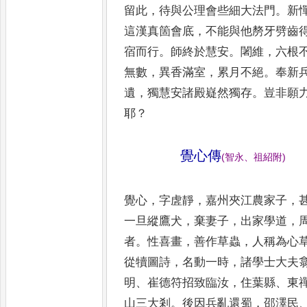
留此
，
待與公理會些細大法門
。
新
這漢真箇會底
，
不能與他剺牙劈齒
宿而行
。
師終於慧安
。
闍維
，
六根
無數
，
異香滿室
，
累月不絕
。
奉新
遺
，
獨慧安諸殿嶷然獨存
。
豈非願
耶
？
覺心傳
(
智永
、
祖紹附
)
覺心
，
字虗靜
，
嘉州夾江農家子
，
一旦
縱鷹犬
，
棄妻子
，
出家學道
，
者
。
性喜
畫
，
善作草蟲
，
人稱為心
從犢圖詩
，
名
動一時
，
諸學士大夫
明
、
崔德符招致
臨汝
，
住葉縣
、
東
山三大剎
。
後因兵
亂還蜀
，
邵澤民