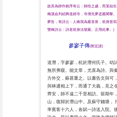
故其為師作銘序有云
：
師歿之歲
，
而某始生
梅溪僉判紹興道經寺
，
寺僧先夢
迓嚴闍黎
。
夢告
，
有詩云
：
人喚我為嚴首座
，
前身曾寫
雙峰詩云
：
詩老前
身法號嚴
。
正用此事
。
)
參寥子傳
(
附定諸
)
道潛
，
字參寥
，
杭於潛何氏子
。
幼
無
所弗窺
。
能文章
，
尤喜為詩
。
與
方外
交
，
蘇甚重之
。
以書告文與可
與林逋
相上下
，
而通了大義
，
見之
齊安
，
師
不遠二千里相訪
。
留期年
山
，
復歸於
潛山中
。
及蘇守錢塘
，
率賓客十六
人
，
各賦一詩送入院
。