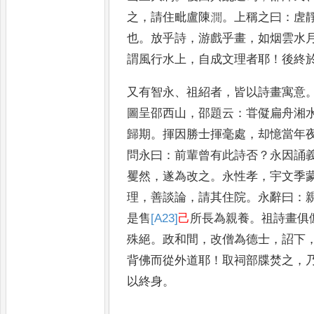
之
，
請住毗盧陳㵎
。
上稱之曰
：
虗
也
。
放乎詩
，
游戲乎畫
，
如
烟雲水
謂風行水上
，
自成文理者耶
！
後終
又有智永
、
祖紹者
，
皆以詩畫寓意
圖呈邵西山
，
邵題云
：
甞儗扁舟湘
歸期
。
揮因勝士揮毫處
，
却憶當年
問
永曰
：
前輩曾有此詩否
？
永因誦
矍
然
，
遂為改之
。
永性孝
，
宇文季
理
，
善
談論
，
請其住院
。
永辭曰
：
是售
[A23]
己
所長
為親養
。
祖詩畫俱
殊絕
。
政和間
，
改
僧為德士
，
詔下
背佛而從外道耶
！
取
祠部牒焚之
，
以終身
。