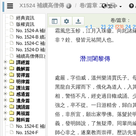
止
，
客不懌
而去
。
銓顧發曰
：
何得
X1524 補續高僧傳
卷/篇章 二十三
繁中
發媿謝
。
師所
居曰妙音閣
，
發為記
經典資訊
卷/篇章
：
琴何所得
？
所得
甚幽微
。
聊借絲桐
版權資訊
<
1
...
21
22
[23]
24
2
霜風悲玉軫
，
江月
入珠徽
。
向此諸
No. 1524-A 補續高僧傳序
No. 1524-B 續高僧傳序
非
？
銓
、
發皆元祐間人
也
。
No. 1524-C 補續高僧傳序
No. 1524-D 補續高僧傳序
補續高僧傳目次
潛㵎闍黎傳
譯經篇
義解篇
習禪篇
處嚴
，
字伯威
，
溫州樂清賈氏子
。
明律篇
黑
龍自天躍而下
，
俄化為道人
，
入
護法篇
感通篇
相
，
警
悟不凡
，
經史過目輙成誦
。
遺身篇
強之
，
卒不
從
。
一日游精舍
，
歸白
讀誦篇
興福篇
俗
，
非所宜
，
願
出家學佛
。
落髮於
雜科篇
義
，
發明師說
，
了
無疑滯
。
同輩尚
No. 1524-E 補續高僧傳䟦
師心非之
，
遂棄教而
崇禪
。
歷訪先
No. 1524-F