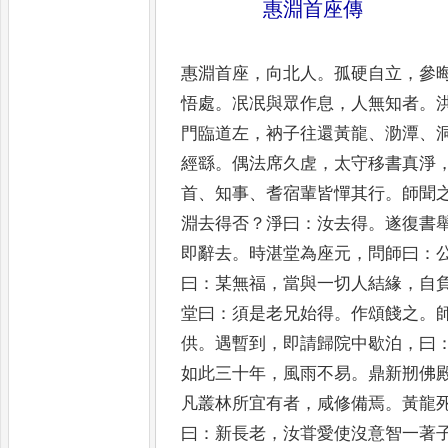
惠淵首座傳
惠淵首座
，
向北人
。
孤硬自立
，
參
悟
處
。
冺冺與眾作息
，
人無知者
。
門臨
道左
，
衲子往還黃龍
、
泐潭
、
經繇
。
偶法
席久虗
，
太守移書真淨
首
、
知事
、
耆宿
輩皆憚其行
。
師聞
淵去得否
？
淨曰
：
汝
去得
。
遂復書
即辭去
。
時湛堂為座元
，
問師曰
：
曰
：
某無福
，
當與一切人結
緣
，
自
堂曰
：
須是老兄始得
。
作頌餞
之
。
供
。
遇暫到
，
即請歸院中歇泊
，
曰
如此三十年
，
風雨不易
。
鼎新剏佛
凡叢林所宜有者
，
咸修備焉
。
黃龍
曰
：
新長老
，
汝甞愛使沒意智一著