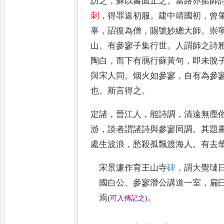
訪之
，
蘇以書
固止之
。
當路亦捃師
刺
，
得罪返初服
。
建
中靖國初
，
曾
辜
，
詔復為僧
，
賜號妙
總大師
。
崇
山
。
有參寥子集行世
。
人謂
師之詩
陶白
，
而下有鴈行蘇黃句
，
即未脫
與宋人同
。
烟火如參寥
，
自
有為參
也
。
斯言得之
。
定諸
，
晉江人
，
能詩調
，
清遠無塵
游
，
談者謂諸詩
與參寥同調
。
其題
處生波浪
，
愁殺
孤飄渡海人
。
有去
宋景濂作育王山寺
碑
，
謂大覺璉
國白公
、
參寥潛公講道一室
，
扁
焉
。
(
可入傳記之
)