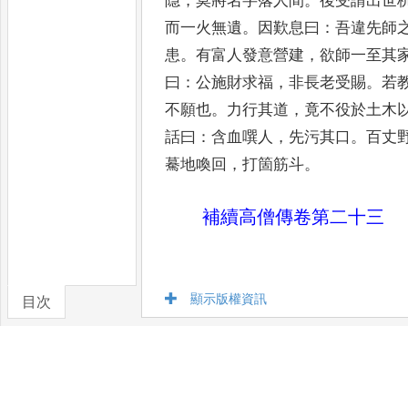
隱
，
莫將
名字落人間
。
後受請出世
而一火
無遺
。
因歎息曰
：
吾違先師
患
。
有富
人發意營建
，
欲師一至其
曰
：
公施財
求福
，
非長老受賜
。
若
不願也
。
力行
其道
，
竟不役於土木
話曰
：
含血噀
人
，
先污其口
。
百丈
驀地喚回
，
打箇筋
斗
。
補續高僧傳卷第二十三
顯示版權資訊
目次
卷/篇章