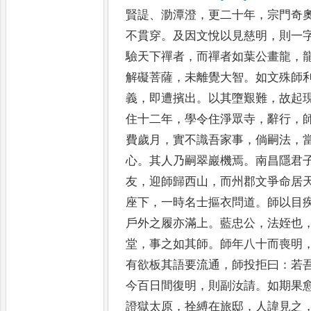
賢諟
、
泐潭澄
，
更二十年
，
宗門奇
不貫穿
。
及因文悅以見慈明
，
則一
驗天下禪者
，
而禪者如葉公畫龍
，
解礙菩薩
，
未離覺大智
。
如文殊師
義
，
即遭擯出
。
以其墮艱難
，
故起
住十二年
，
學令住淨眾寺
，
辭行
，
費歲月
，
實不識吾家事
，
倘嗣法
，
心
。
其人乃嗣翠巖機焉
。
南昌隱君
友
，
迎師歸西山
，
而州郡文爭命居
座下
，
一時名士摳衣問道
。
師以目
戶外之履亦滿上
。
藍忠公
，
法姪也
堂
，
事之如其師
。
師年八十而喪明
有
欲板其語要流通
，
師投拒曰
：
若
今
百日間復明
，
則副汝請
。
如期果
證
獄太原
，
拴縛在旅邸
，
人諱見之