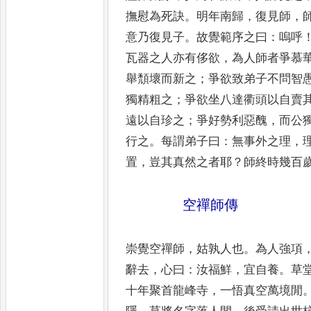
撫慰
為死訣
。
明年南歸
，
復見師
，
意乃復
見子
。
故覺範序之曰
：
嗚呼
瓦器之人
亦有侈欲
，
為人師者爭慕
舉頹壞
而新之
；
爭欲致弟子不問智
獨精
粗之
；
爭欲坐八達衢頭以自賣
遠
以自珍之
；
爭好勢利惡醜
，
而公
行之
。
每謂弟子曰
：
無事外之理
，
置
，
豈其真然之者耶
？
師終時幾百
空禪師傳
崇覺空禪師
，
姑孰人也
。
為人強項
辭
去
，
心曰
：
汝福鮮
，
宜自養
。
草
十年聚
首龍峰寺
，
一悟真空萬境閒