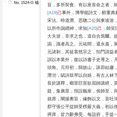
No. 1524-G 補續高僧傳䟦
旨
，
多所契會
。
有以座首
命之者
，
[A19]
己
事外
，
博學能詩文
，
醇重
典
宋法
。
時道潛
、
思聰二公與東坡游
以所作謁縉紳
，
求知
[A20]
己
，
師笑
大夫游
，
非求之也
，
道自合焉爾
。
謁
，
識者高之
。
元祐間
，
還永嘉
，
元諸剎
，
其徒翕然宗之
，
扣門請益
訓以本業外
，
復以詩書子史導之
，
頭角
。
元符初
，
歸故山
，
誅茆結廬
潛㵎
，
賦詩鼓琴以自娛
，
有古人林
長於講
釋
，
鄉里巨室欲屈師講經
，
筵
，
集廣眾
，
預設巍座
，
俟師至
，
就席
，
闡揚奧旨
，
緣飾以文
，
音吐
郡守張公平從師受
楞嚴大義
，
初以
禪席
，
皆力辭弗受
。
每詣府
，
手提