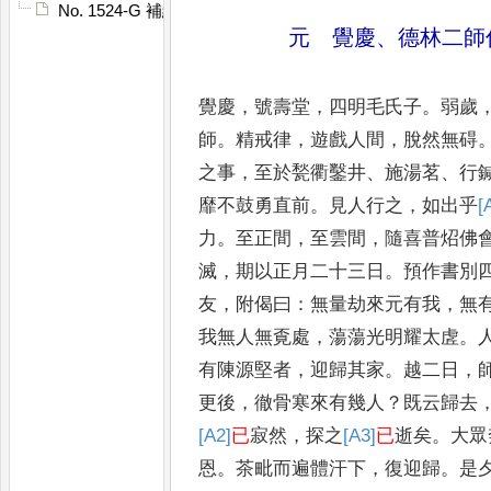
No. 1524-G 補續高僧傳䟦
元 覺慶
、
德林二師
覺慶
，
號壽堂
，
四明毛氏子
。
弱歲
師
。
精戒律
，
遊戲人間
，
脫然無碍
之事
，
至於甃衢鑿井
、
施湯茗
、
行
靡不鼓勇
直前
。
見人行之
，
如出乎
[
力
。
至正間
，
至雲間
，
隨喜普炤佛
滅
，
期以正月二十三
日
。
預作書別
友
，
附偈曰
：
無量劫
來元有我
，
無
我無人無覔處
，
蕩蕩
光明耀太虗
。
有陳源堅者
，
迎歸其家
。
越二日
，
更後
，
徹骨寒來有幾人
？
既
云歸去
[A2]
已
寂然
，
探之
[A3]
已
逝矣
。
大眾
恩
。
茶毗而遍體汗下
，
復迎歸
。
是