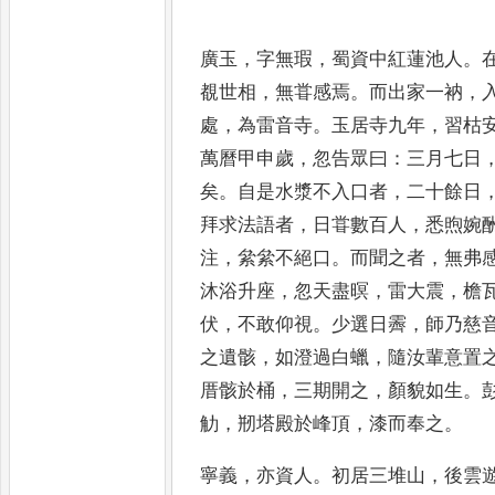
廣玉
，
字無瑕
，
蜀資中紅蓮池人
。
覩
世相
，
無甞感焉
。
而出家一衲
，
處
，
為
雷音寺
。
玉居寺九年
，
習枯
萬曆甲申
歲
，
忽告眾曰
：
三月七日
矣
。
自是水漿
不入口者
，
二十餘日
拜求法語者
，
日
甞數百人
，
悉煦婉
注
，
絫絫不絕口
。
而
聞之者
，
無弗
沐浴升座
，
忽天盡暝
，
雷
大震
，
檐
伏
，
不敢仰視
。
少選日霽
，
師乃
慈
之遺骸
，
如澄過白蠟
，
隨汝輩意置
厝骸於桶
，
三期開之
，
顏貌如生
。
觔
，
剏塔殿於峰頂
，
漆而奉之
。
寧義
，
亦資人
。
初居三堆山
，
後雲