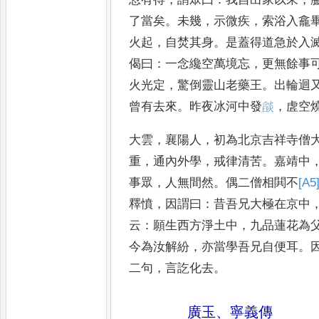
了當矣
。
未
幾
，
示微疾
，
索浴入龕
火起
，
自焚其
身
。
是蓋得道急於入
偈曰
：
一念纔
空萬境忘
，
更無餘事
火光定
，
驚倒
靈山老藥王
。
出輪迴
曾有去來
。
昨
夜冰河中發
𦦨
，
虗空
大雲
，
襄陽人
，
初為北京吉祥寺僧
重
，
通內外學
，
戒律清苦
。
嘉靖中
事眾
，
人
無間然
。
偶二僧相閧不
[A5
釋憤
，
因謂曰
：
昔吾兄大極在京中
云
：
願生西方
淨土中
，
九品蓮花為
今為汝解紛
，
亦
當學吾兄自便耳
。
二句
，
言訖化去
。
廣玉
、
寧義傳