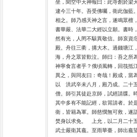
坐
，
聞空中
天神報曰
：
此寺創於梁
逮今三十年
。
吾受佛囑
，
衛此伽藍
相之
。
師乃感天
神之言
，
遂鳴眾檀
書華嚴
、
法華二大經以
立願
。
書時
然有光
，
人罔不駭異敬信
。
師裒資
殿
。
舟往三衢
，
搆大木
。
過錢塘
江
海
，
舟之眾皆歎泣
。
師曰
：
吾之所
神寧食言者乎
？
俄頃風轉
，
回筏抵
異之
，
與同友曰
：
奇哉
！
殿成
，
當
以 洪武辛未八月
，
殿乃成
。
二十
僧
。
師引其徒赴京師
，
試經請牒
。
其中多有不能記經
，
欲冐請者
。
於
衛
，
皆籍為軍
。
師慈憫無可救
，
遂
焚身以求免
。
上允
，
以二月二十
武士嚴衛其龕
。
至雨華臺
，
師出龕