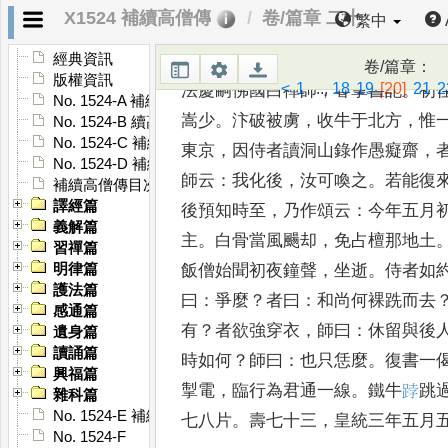
X1524 補續高僧傳
卷/篇章 二十
繁中
咸平府大覺寺法慶禪
經典資訊
卷/篇章
：
版權資訊
<
1
...
18
19
[20]
21
2
法慶嗣佛國白禪師
，
甞掌書記
。
初
No. 1524-A 補續高僧傳序
嵩少
。
汴破被虜
，
收牛于北方
，
惟
No. 1524-B 續高僧傳序
No. 1524-C 補續高僧傳序
東
京
，
因侍者讀洞山錄作愚癡齋
，
No. 1524-D 補續高僧傳序
師云
：
我化後
，
汝可喚之
。
若能復
補續高僧傳目次
譯經篇
後預知時
至
，
乃作頌云
：
今年五月
義解篇
主
。
白骨當
風颺却
，
免占檀那地土
習禪篇
飯僧始聞初
夜鐘聲
，
坐逝
。
侍者如
明律篇
護法篇
曰
：
爭麼
？
者曰
：
和尚何裸跣而去
感通篇
有
？
者欲強穿衣
，
師曰
：
休留與後
遺身篇
讀誦篇
時如何
？
師曰
：
也只恁麼
。
復
書一
興福篇
掣電
，
臨行為君通一線
。
鐵牛
𨁝
跳
雜科篇
No. 1524-E 補續高僧傳䟦
七八片
。
壽七十三
，
皇統三年
五月
No. 1524-F