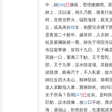
中
，
師
[A6]
已
僵槁
，
雪埋腰
膝間
。
銼上
，
沃以湯
，
稍久乃甦
，
復夜
行
時
，
見燈光野火
，
猛獸鬼怪
，
親見
丘
，
或為美好
婦
女
，
抱嬰兒赤裸下
是夜遊二十餘年
。
歲癸卯
，
入京師
杖及紫襴袈裟一襲
。
師先于塔院寺
寺設龍華會
，
皆四十九日
。
又于峨
冥鐘一口
，
重萬三千觔
。
又于普陀
部
。
又于九華
，
設水陸道場
。
其餘
諸貧僧
，
銖兩尺寸
，
不入私槖
，
故
師往反四大名山
，
精神尫頓
。
繇蜀
道人某斷指入糜
，
冀療師疾
。
師訶
女子所為
？
吾期
[A7]
已
近矣
。
是時
巨舫
，
設水
陸像
，
放
𦦨
口不絕
。
庚
海
，
過福山
，
忻
然欲留
，
先遣散諸