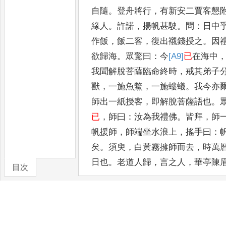
自隨
。
登舟將行
，
有新安二賈客懇
緣人
。
許諾
，
揚帆甚
駛
。
問
：
日中
作飯
，
飯二客
，
復出襯錢授之
。
因
欲歸海
。
眾驚曰
：
今
[A9]
已
在海中
我聞解脫菩薩臨命終時
，
戒其弟子
獸
，
一施魚鱉
，
一施螻蟻
。
我今亦
師出一紙授客
，
即解脫菩薩語也
。
已
，
師曰
：
汝為我禮佛
。
皆拜
，
師
帆
援師
，
師端坐水浪上
，
搖手曰
：
矣
。
須
臾
，
白黃霧擁師而去
，
時萬
日也
。
老道人歸
，
言之人
，
華亭陳
目次
卷/篇章
秋月者
，
蘇州玄墓山老僧也
。
精戒
飲
作佛事
。
過玄墓者
，
必訪秋月
。
月不
與之見
，
見亦不與茗飲
。
方時