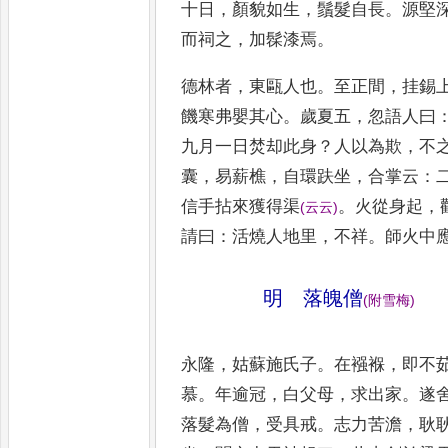
十日
，
顏貌如生
，
鬚髮自長
。
源堅
而祠之
，
加髹漆焉
。
德林者
，
東甌人也
。
至正間
，
挂錫
饑
寒弗嬰其心
。
歲夏五
，
忽語人曰
九月
一日焚却此身
？
人以為欺
，
不
囊
，
易薪
樵
，
自環趺坐
，
合掌云
：
信手拈來獲
得渠
。
火從身起
，
(
云云
)
請曰
：
活燒人
地里
，
不祥
。
師火中
明 落魄僧
(
附雪梅
)
永隆
，
姑蘇施氏子
。
在襁褓
，
即不
慕
。
年逾冠
，
白父母
，
求出家
。
遂
落髮為
僧
，
受具戒
。
志力苦澹
，
耿