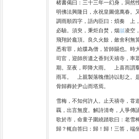
楮書偈曰
：
三十三年一幻身
，
洞然
明佛法興隆日
，
永祝皇圖億萬春
。
調雨順四字
，
語內臣曰
：
煩奏 上
必驗
。
須臾
，
秉炬自焚
，
烟
𦦨
凌空
飛
翔於龕頂
。
良久火餘
，
斂舍利無
悉
宥罪
，
給牒為僧
，
皆師賜也
。
時
司官
，
迎師所遺之香到天禧寺
，
率
期
。
至
夜
，
即降大雨
。
上喜而謂
雨耳
。
上親製落魄僧詩以彰之
。
骨歸葬
於尹山而塔焉
。
雪梅
，
不知何許人
。
止天禧寺
，
甞
覊
，
出言無度
。
解詩清奇
，
人爭傳
歌於市
，
命童子圍繞踏歌曰
：
老雪
歸
？
輒自
答曰
：
歸
！
歸
！
三答
，
端