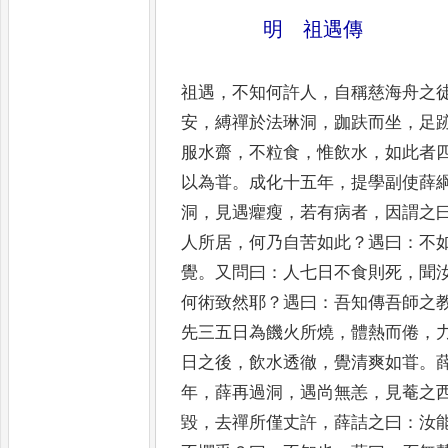
明 祖遇傳
祖遇
，
不知何許人
，
自稱慈海舟之
安
，
縛禪於法琳洞
，
跏趺而坐
，
足
服水
齋
，
不粒食
，
惟飲水
，
如此者
以為甞
。
成化十五年
，
提學副使薛
洞
，
見遇
癯瘦
，
若有病者
，
因謂之
人所居
，
何乃
自苦如此
？
遇曰
：
不
覺
。
又問曰
：
人七日
不食則死
，
聞
何術致然耶
？
遇曰
：
吾
知傳吾師之
先三五日為饑火所燒
，
體熱而倦
，
日之後
，
飲水透徹
，
覺清
爽如甞
。
年
，
薛再過洞
，
遇尚無恙
，
見
菴之
毀
，
去禪所僅丈許
，
薛詰之
曰
：
汝