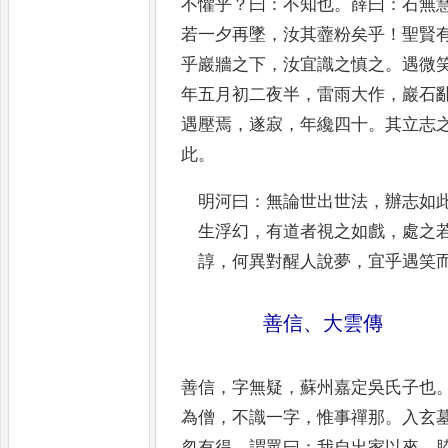
不懼乎
？
曰
：
不知也
。
薛曰
：
石
無
若一夕再墜
，
汝其虀粉矣乎
！
聖賢
乎巖牆之下
，
汝宜識之慎之
。
遇微
年五月初二夜半
，
雷雨大作
，
巖石
遇壓焉
，
遂寂
，
年纔四十
。
其立志
此
。
明河曰
：
無論世出世法
，
辦志如
生
浮幻
，
有道者視之如戲
，
處之
諄
，
何
異對醒人說夢
，
宜乎遇笑
善信
、
大雲傳
善信
，
字無疑
，
蘇州嘉定吳氏子也
為
僧
，
不識一字
，
惟事禪那
。
入玄
忽有得
，
謂眾曰
：
我自出家以來
，