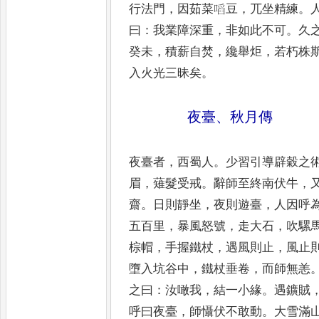
行
法門
，
因茹菜㗖豆
，
兀坐精練
。
曰
：
我業
障深重
，
非如此不可
。
久
癸未
，
積薪自
焚
，
纔舉炬
，
若朽株
入火光三昧矣
。
夜臺
、
秋月傳
夜臺者
，
西蜀人
。
少習引導辟穀之
眉
，
薙髮受戒
。
辭師至終南伏牛
，
齋
。
日則靜坐
，
夜則遊臺
，
人因呼
五百
里
，
暴風怒號
，
走大石
，
吹騾
棕帽
，
手
握鐵杖
，
遇風則止
，
風止
墮入坑谷中
，
鐵杖垂卷
，
而師無恙
之曰
：
汝噉我
，
結
一小緣
。
遇鑛賊
呼曰夜臺
，
師懾伏不
敢動
。
大雪滿