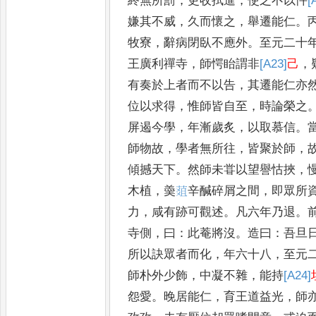
終無所罰
，
更收拭進
，
使之不以忤
[
嫌其不威
，
久而懷之
，
舉遷能仁
。
牧寮
，
辭病閉臥不應外
。
至元二十
王廣利禪寺
，
師愕眙謂非
[A23]
己
，
有奏於上者而不以告
，
其遷能仁亦
位以求得
，
惟師皆自至
，
時論榮之
屏遏今學
，
年漸歲炙
，
以取慕信
。
師
物故
，
學者無所往
，
皆聚於師
，
傾撼
天下
。
然師未甞以望譽怙挾
，
木植
，
羮
𦵔
辛醎碎屑之間
，
即眾所
力
，
咸有
跡可觀述
。
凡六年乃退
。
寺側
，
曰
：
此
菴將沒
。
造曰
：
吾旦
所以訣眾者而化
，
年六十八
，
至元
師朴外少飾
，
中凝
不雜
，
能持
[A24]
怨愛
。
晚居能仁
，
育王道
益光
，
師