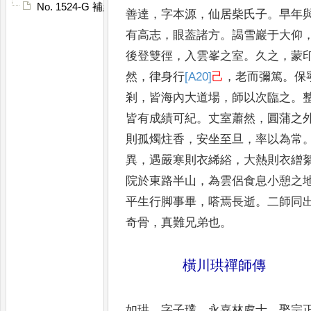
No. 1524-G 補續高僧傳䟦
善達
，
字本源
，
仙居柴氏子
。
早年
有
高志
，
眼葢諸方
。
謁雪巖于大仰
後登
雙徑
，
入雲峯之室
。
久之
，
蒙
然
，
律身行
[A20]
己
，
老而彌篤
。
保
剎
，
皆海內大道場
，
師
以次臨之
。
皆有成績可紀
。
丈室蕭然
，
圓蒲之
則孤燭炷香
，
安坐至旦
，
率以
為常
異
，
遇嚴寒則衣絺綌
，
大熱則衣
繒
院於東路半山
，
為雲侶食息小
憩之
平生行脚事畢
，
嗒焉長逝
。
二師
同
奇骨
，
真難兄弟也
。
橫川珙禪師傳
如珙
，
字子璞
，
永嘉林處士
。
娶宗