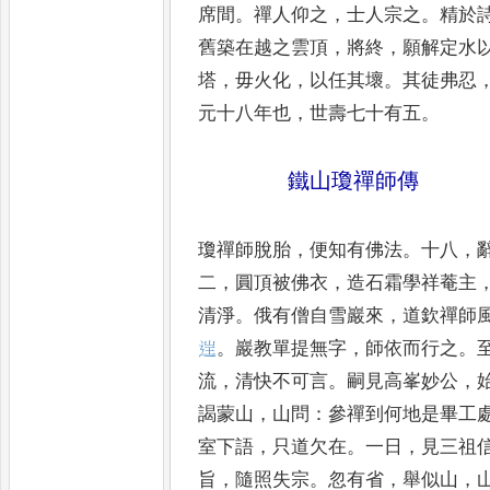
席間
。
禪
人仰之
，
士人宗之
。
精於
舊築在越之
雲頂
，
將終
，
願解定水
塔
，
毋火化
，
以任
其壞
。
其徒弗忍
元十八年也
，
世壽七十有
五
。
鐵山瓊禪師傳
瓊禪師脫胎
，
便知有佛法
。
十八
，
二
，
圓
頂被佛衣
，
造石霜學祥菴主
清淨
。
俄
有僧自雪巖來
，
道欽禪師
𨓏
。
巖教
單提無字
，
師依而行之
。
流
，
清快不
可言
。
嗣見高峯妙公
，
謁蒙山
，
山問
：
參禪到何地是畢工
室下語
，
只道欠
在
。
一日
，
見三祖
旨
，
隨照失宗
。
忽有
省
，
舉似山
，