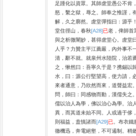
足踵化
以資眾
。
其師虗堂愚公不肯
怒
，
繫之
獄
，
辱之
。
師奉之惟謹
，
解
，
久之廓然
。
虗堂彈指曰
：
源乎
堂住徑山
，
春秋
[A28]
已
老
，
俾師首
與之析微闡妙
，
甚得虗
堂心
。
虗堂
人乎
？
力贊主平江薦嚴
，
內外事不
清
，
辭不就
。
就泉州水陸院
，
治若
之
，
愀然曰
：
吾寧久于是
？
携錫
以
水
，
曰
：
源公行堅望高
，
使力請
，
來者通意
，
乃欣然而來
，
道聲益宏
問
，
師曰
：
同感物而動
，
漢儒失之
儒以治人為學
，
佛以治心為學
。
治
異
，
而其道未始不同
。
人或過于侈
則福益
，
盍慎諸而
[A29]
已
。
布衣鐵
徹機
迅
，
奔電絕壑
，
不可遏制
。
稍