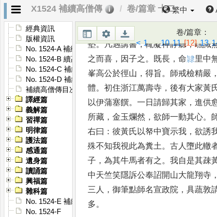
X1524 補續高僧傳
卷/篇章 十二
繁中
自如
，
閩人也
。
元兵下江南
，
師年
經典資訊
臨
安棄之而去
。
富民胡氏收養之
，
卷/篇章
：
版權資訊
<
1
...
10
11
[12]
13
1
塾
。
凡遇講書
，
輒凝神靜聽
，
嘿識
No. 1524-A 補續高僧傳序
之
而喜
，
因子之
。
既長
，
命
𨽻
里中
No. 1524-B 續高僧傳序
No. 1524-C 補續高僧傳序
峯高
公於徑山
，
得旨
。
師戒檢精嚴
No. 1524-D 補續高僧傳序
體
。
初住
浙江萬壽寺
，
後有大家黃
補續高僧傳目次
譯經篇
以伊蒲
塞饌
。
一日請歸其家
，
進供
義解篇
所藏
，
金
玉爛然
，
欲師一動其心
。
習禪篇
明律篇
右曰
：
彼黃
氏以帑中寶示我
，
欲誘
護法篇
殊不知我
視此為糞土
。
古人墮此轍
感通篇
子
，
為其
牛馬者有之
。
我自是其疎
遺身篇
讀誦篇
中天竺笑
隱訴公奉詔開山大龍翔寺
興福篇
三人
，
御筆點師名宣政院
，
具蔬敦
雜科篇
No. 1524-E 補續高僧傳䟦
多
。
No. 1524-F