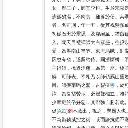
女
，
舉三子
，
師其季也
。
生於宋嘉
孩
孤狷潔
，
不肉食
，
難養於俗
。
其
者
，
名
正則
，
年十五
，
從其祝髮預
初從石田
於靈隱
，
及癡絕至
，
猶留
入
。
聞天目
禮禪師太白眾盛
，
往投
受
，
為舉南山
筀笋
、
東海烏賊
，
師
因忽有省
，
遂留給
侍
。
國清斷橋
，
主得師
，
橋遷淨慈
，
為
第一座
。
橋
解
，
可師表
。
宰相乃以師
領鴈山靈
目
。
師疾宗唱之濫
，
古響
瘖
鬱
，
於
諱
，
為提拈贊示
，
必崖聳標
立
，
務
少牽避於俗好惡
，
其辯強自
勝若此
促
[A21]
刺
不敢出
，
視之
，
巽愿人也
不為銜勒威控之術
，
或面諍抗倔不