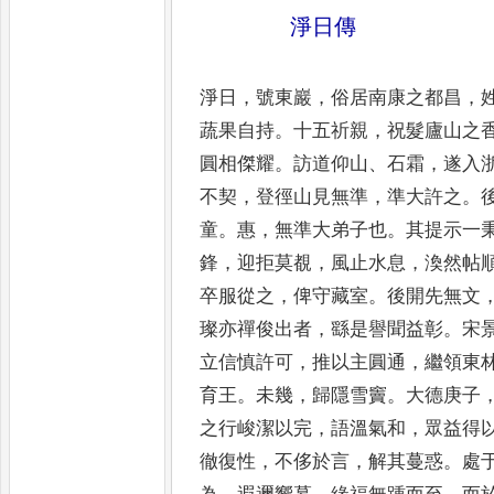
淨日傳
淨日
，
號東巖
，
俗居南康之都昌
，
蔬果
自持
。
十五祈親
，
祝髮廬山之
圓相傑
耀
。
訪道仰山
、
石霜
，
遂入
不契
，
登徑
山見無準
，
準大許之
。
童
。
惠
，
無準大
弟子也
。
其提示一
鋒
，
迎拒莫覩
，
風止
水息
，
渙然帖
卒服從之
，
俾守藏室
。
後
開先無文
璨亦禪俊出者
，
繇是譽聞
益彰
。
宋
立信慎許可
，
推以主圓通
，
繼領東
育王
。
未幾
，
歸隱雪竇
。
大德庚
子
之行峻潔以完
，
語溫氣和
，
眾益得
徹復性
，
不侈於言
，
解其蔓惑
。
處