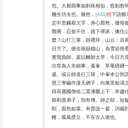
也
。
大都箇事如剝珠相
似
，
愈剝愈
幾生功夫也
。
雖然
，
[A31]
但
下
語猶
定中忽觸着欠字
，
身心豁然
，
徹
骨
開霽
，
忍俊不住
，
跳下禪床
，
擒住
麼
？
山打三掌
，
師禮拜
，
山云
：
且
日方了
。
後住南嶽鐵山
，
為雪岩燒
實我負師
。
葢以離師太早
，
今日方
出世為人非細事
，
孤峯
、
草菴磅礴
盛
。
或云師道行三韓
，
中峯本公所
慧三學徧作漫天網子
，
向萬里鯨濤
得高麗國僧俗二眾沸騰上下
，
奔趨
師剃度弟子
，
別有傳
。
師之狀
，
短
削
，
面色如菜
。
有普說一篇
，
詞義
幢
，
孤風壁立
，
不在古人後也
。