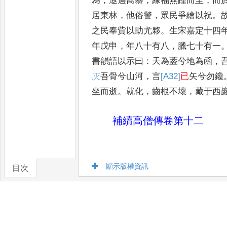
為
，
遐邇嚮慕
，
緣福無踵而至
，
而
居東林
，
他俗警
，
眾民爭繪以祝
。
之民奉貲以助尤夥
。
生宋嘉定十四
年戊申
，
年八十有八
，
臘七十有一
書韻語以示曰
：
天為葢兮地為函
，
灰
吾骨兮山河
，
言
[A32]
已
矢兮勿鑱
坐而逝
。
就化
，
齒根不壞
，
藏于西
補續高僧傳卷第十二
顯示版權資訊
目次
卷/篇章