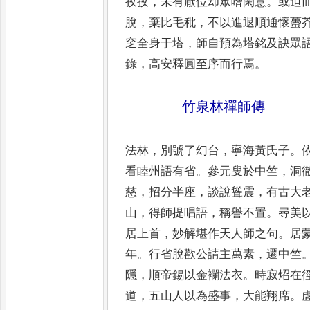
孜孜
，
未有厭位却眾嗜閑
意
。
或迫
脫
，
棄比毛秕
，
不以進退順
通懷蠆
窆全身于塔
，
師自預為塔銘
及訣眾
錄
，
高安釋圓至序而行焉
。
竹泉林禪師傳
法林
，
別號了幻台
，
寧海黃氏子
。
看
睦州語有省
。
參元叟於中竺
，
洞
慈
，
招分半座
，
談說聳震
，
有古大
山
，
得
師提唱語
，
稱譽不置
。
尋美
居上首
，
妙解堪作天人師之句
。
居
年
。
行省
脫歡公請主萬素
，
遷中竺
隱
，
順帝錫
以金襴法衣
。
時寂炤在
道
，
五山人
以為盛事
，
大能翔席
。