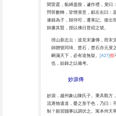
聞雷霆
，
黏縛盡
脫
，
遽作禮
，
叟曰
問答數轉
，
皆愜叟意
，
顧左右曰
：
遂錄為子
，
歸侍司
，
遷掌
記
。
後出
師廉其賢
，
授以佛日普炤
之號
。
徑山新志云
：
逵見宋濂傳
，
而宋
師贈號同琦
、
楚石
，
楚石亦元叟
嗣滿天下
，
必有逵無疑
。
[A27]
但
也
，
姑
錄之以備考
。
妙源傳
妙源
，
越州象山陳氏子
。
秉具觀方
流
逐物遺道
，
憂之形于色
，
乃曰
：
制
？
願
習賤事以調伏之
。
寓本州天