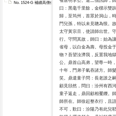
省唐明李公
。
遣二僧訊師
，
No. 1524-G 補續高僧傳䟦
曰
：
黑毫千里餘
，
金槨示雙
歸
，
至筠州
，
首眾於洞山
，
門兒孫
，
特以未
見聰為恨
。
太守黃宗旦
，
使請師出世
。
行
。
守問其故
，
師曰
：
始為
省母
，
以白金為壽
。
母投金
物
？
吾望汝
濟我
，
反置我地
公
。
鼎首山高弟
，
望尊一時
十年
，
門弟子氣吞諸方
。
師
笑
。
鼎遣童子問
：
長
老誰之
顧見
頎然
，
問曰
：
汾州有西
童子返走
，
鼎回顧相矍鑠
。
師所在
。
師徐起整衣行
，
且
不可
，
歎曰
：
汾陽
乃有此兒