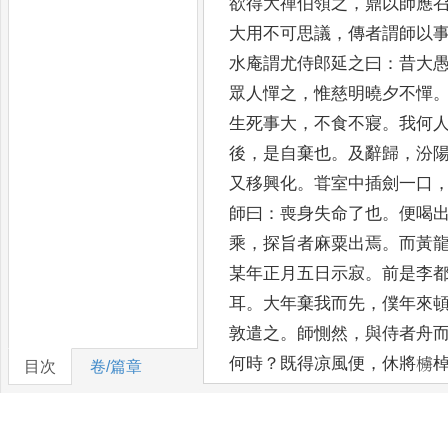
欲得大禪伯領之
，
鼎以師應
大用不可思議
，
傳者謂師以
水庵謂尤侍郎
延之曰
：
昔大
眾人憚之
，
惟慈明曉夕不憚
生死事大
，
不食不寢
。
我何
後
，
是自棄也
。
及辭歸
，
汾
又移興化
。
甞室
中插劍一口
師曰
：
喪身失命了也
。
便喝
乘
，
探旨者麻粟出焉
。
而黃
某年正月五日示寂
。
前是李
耳
。
大年棄我而先
，
僕年來
敦遣之
。
師惻然
，
與侍者舟
何時
？
既得凉風便
，
休
將㯭
目次
卷/篇章
終畫一
圓相
，
又作偈獻師
。
彌納芥
。
拈起幞頭
，
解下腰