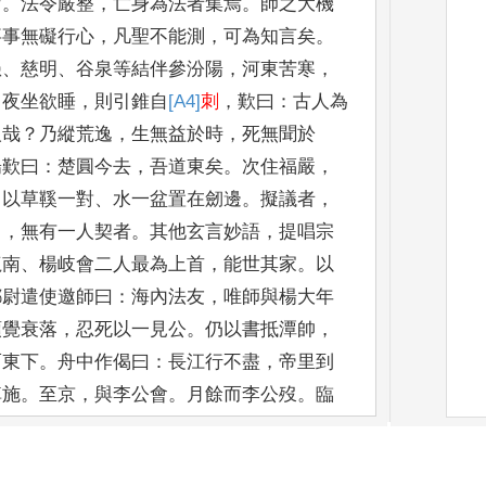
召
。
法令嚴整
，
亡身為法
者集焉
。
師之大機
事事
無礙行心
，
凡聖不能測
，
可為知言矣
。
愚
、
慈明
、
谷泉等結伴參汾陽
，
河東苦寒
，
。
夜坐欲睡
，
則引錐自
[A4]
刺
，
歎曰
：
古人為
人哉
？
乃縱荒
逸
，
生無益於時
，
死無聞於
陽
歎曰
：
楚圓今去
，
吾道東矣
。
次住福嚴
，
，
以草鞵一對
、
水一盆置在劒邊
。
擬議者
，
出
，
無有一人契者
。
其他玄
言妙語
，
提唱宗
龍南
、
楊岐
會二人最為上首
，
能世其家
。
以
都尉遣使邀師曰
：
海內法友
，
唯師與楊大年
頓覺衰落
，
忍死以一見公
。
仍以書抵潭帥
，
而東下
。
舟
中作偈曰
：
長江行不盡
，
帝里到
棹施
。
至京
，
與李公會
。
月餘而李公歿
。
臨
偈曰
：
世界無依
，
山河匪礙
。
大海微
塵
，
須
帶
。
若覓死生
，
問取皮
袋
。
師曰
：
如何是本