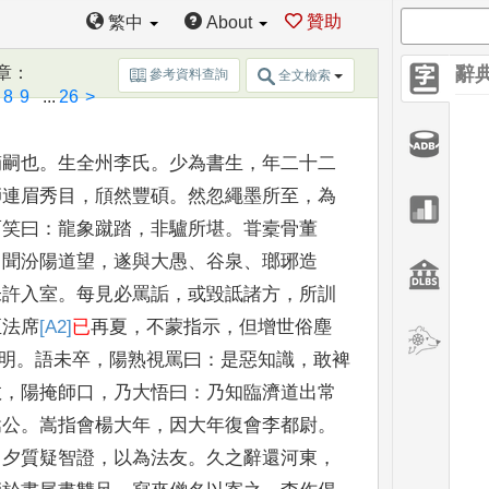
贊助
繁中
About
付履裰
，
嗣師法
焉
。
章
：
辭
參考資料查詢
全文檢索
8
9
...
26
>
嫡嗣也
。
生全州李氏
。
少
為書生
，
年二十二
師連眉秀
目
，
頎然豐碩
。
然忽繩墨所至
，
為
而笑曰
：
龍象蹴踏
，
非驢所堪
。
甞槖骨董
，
聞汾陽道望
，
遂與大愚
、
谷泉
、
瑯
琊造
未許入室
。
每見必罵
詬
，
或毀詆諸方
，
所訓
至法
席
[A2]
已
再夏
，
不蒙指示
，
但增世俗塵
明
。
語未卒
，
陽熟視罵曰
：
是惡知識
，
敢裨
救
，
陽掩師口
，
乃大悟曰
：
乃知臨濟
道出常
嵩公
。
嵩指會楊大
年
，
因大年復會李都尉
。
日
夕質疑智證
，
以為法友
。
久之辭還河東
，