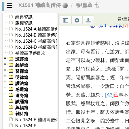
X1524 補續高僧傳
卷/篇章 七
矣
。
遠受大命得青華嚴
，
轉
經典資訊
卷/篇
版權資訊
慈明圓禪師傳
<
1
...
5
6
[7]
No. 1524-A 補續高僧傳序
No. 1524-B 續高僧傳序
No. 1524-C 補續高僧傳序
石霜楚圓禪師號慈明
，
汾陽
No. 1524-D 補續高僧傳序
出家
。
母有賢行
，
使游方
。
補續高僧傳目次
譯經篇
老宿呵以為少叢林
。
師柴崖
義解篇
箱
，
以
竹杖荷之
。
游湘沔間
習禪篇
焉
。
陽顧而默器之
，
經二年
明律篇
護法篇
皆流俗鄙事
。
一夕訴曰
：
自
感通篇
勞
。
念歲月飄忽
，
[A3]
己
事不
遺身篇
讀誦篇
販我
。
怒
舉杖逐之
。
師擬伸
興福篇
情
。
服役七年
，
辭去依唐明
雜科篇
No. 1524-E 補續高僧傳䟦
二公恨見之晚
，
館於齋中
，
No. 1524-F