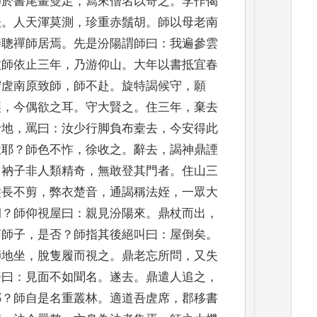
師於書尾畫雙足
，
寫來僧名以寄之
。
李
作偈
趺
。
人天渾莫測
，
珍重
赤鬚胡
。
師以母老南
時聰禪
師居焉
。
先是汾陽謂師曰
：
我遍參雲
故師依止三年
，
乃游仰山
。
大年以書抵宜
春
守虗南原致師
，
師不赴
。
旋特謁候守
，
願
讓
，
今偶欲之
耳
。
守大賢之
。
住三年
，
棄去
于地
，
罵曰
：
汝少行脚負布槖去
，
今安得此
獄耶
？
師色不怍
，
徐收之
。
辭去
，
謁神鼎
諲
，
衲子非人類精奇
，
無敢
登其門者
。
住山三
髮長不
剪
，
弊衣楚音
，
通謁稱法姪
，
一眾大
嗣
？
師仰視屋曰
：
親見汾陽來
。
鼎杖而出
，
河師子
，
是否
？
師指其後絕叫曰
：
屋倒矣
。
師地坐
，
脫隻履而
視之
。
鼎老忘所問
，
又失
語
曰
：
見面不如聞名
。
遂去
。
鼎遣人追之
，
耶
？
師自是名重叢林
。
適道吾虗席
，
郡移書