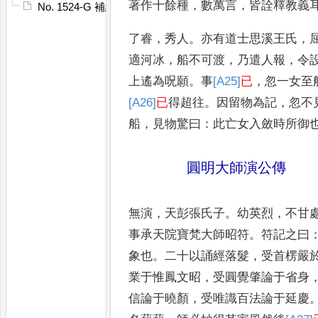
著作十餘種
，
數萬言
，
皆詮釋教義
No. 1524-G 補續高僧傳䟦
了睿
，
秀人
。
亦有道士思溪王氏
，
適
河冰
，
船不可渡
，
乃遣人報
，
令
上遙
為呪願
。
事
[A25]
已
，
忽一女至
[A26]
已
得超往
。
因
留物為記
，
忽不
船
，
見物驚曰
：
此亡女
入斂時所御
圓明大師演公傳
無演
，
天彭張氏子
。
幼英烈
，
不甘
事承
天院寶梵大師昭符
。
符記之曰
象
也
。
二十以誦經落髮
，
受首楞嚴
業于
惟鳳文昭
，
受圓覺肇論于省身
信
論于曉顏
，
受唯識百法論于延慶