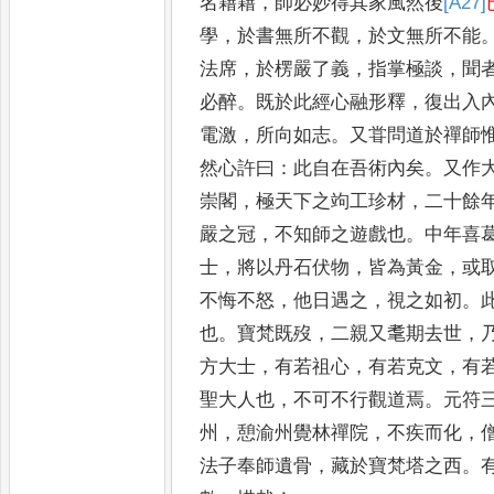
名
藉藉
，
師必妙得其家風然後
[A27]
學
，
於書
無所不觀
，
於文無所不能
法席
，
於
楞嚴了義
，
指掌極談
，
聞
必醉
。
既於
此經心融形釋
，
復出入
電激
，
所向
如志
。
又甞問道於禪師
然心許曰
：
此
自在吾術內矣
。
又作
崇閣
，
極天
下之竘工珍材
，
二十餘
嚴之冠
，
不
知師之遊戲也
。
中年喜
士
，
將以丹
石伏物
，
皆為黃金
，
或
不悔不怒
，
他
日遇之
，
視之如初
。
也
。
寶梵既歿
，
二
親又耄期去世
，
方大士
，
有若祖心
，
有若克文
，
有
聖大人也
，
不可不行
觀道焉
。
元符
州
，
憩渝州覺林禪院
，
不疾而化
，
法子奉師遺骨
，
藏於寶
梵塔之西
。