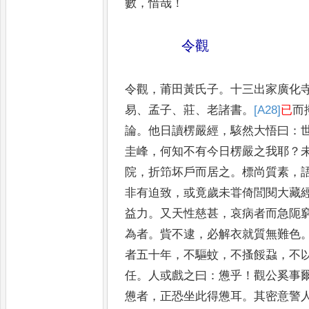
數
，
惜哉
！
令觀
令觀
，
莆田黃氏子
。
十三出家廣化
易
、
孟子
、
莊
、
老諸書
。
[A28]
已
而
論
。
他日讀楞
嚴經
，
駭然大悟曰
：
圭峰
，
何知不
有今日楞嚴之我耶
？
院
，
折笻坏戶
而居之
。
標尚質素
，
非有迫致
，
或竟
歲未甞倚閭閱大藏
益力
。
又天性慈
甚
，
哀病者而急阨
為者
。
貲不逮
，
必
解衣就質無難色
者五十年
，
不驅蚊
，
不搔餒蝨
，
不
任
。
人或戲之曰
：
憊乎
！
觀公
奚事
憊者
，
正恐坐此得憊耳
。
其密意
警