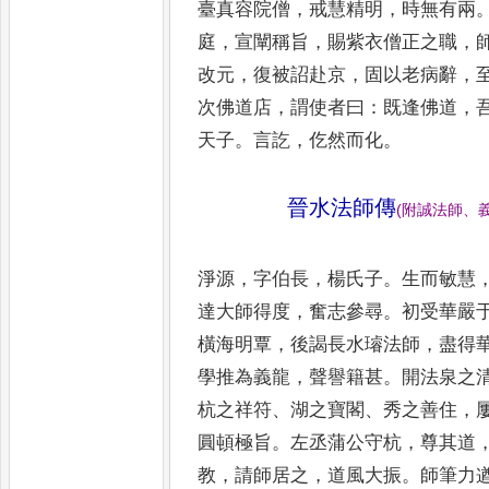
臺真
容院僧
，
戒慧精明
，
時無有兩
庭
，
宣闡
稱旨
，
賜紫衣僧正之職
，
改元
，
復被
詔赴京
，
固以老病辭
，
次佛道店
，
謂
使者曰
：
既逢佛道
，
天子
。
言訖
，
仡然
而化
。
晉水法師傳
(
附誠法師
、
淨源
，
字伯長
，
楊氏子
。
生而敏慧
達
大師得度
，
奮志參尋
。
初受華嚴
橫
海明覃
，
後謁長水璿法師
，
盡得
學
推為義龍
，
聲譽籍甚
。
開法泉之
杭之
祥符
、
湖之寶閣
、
秀之善住
，
圓頓極
旨
。
左丞蒲公守杭
，
尊其道
教
，
請師
居之
，
道風大振
。
師筆力