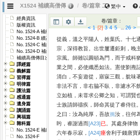
X1524 補續高僧傳
卷/篇章 二
繁中
從義傳了
經典資訊
(
睿附
)
卷/篇章
：
版權資訊
<
1
[2]
3
4
5
...
26
>
No. 1524-A 補續高僧傳序
No. 1524-B 續高僧傳序
從義
，
溫之平陽人
，
姓葉氏
。
十七
No. 1524-C 補續高僧傳序
宗
，
深
得教旨
。
出世屢遷鉅剎
，
晚
No. 1524-D 補續高僧傳序
宗風
。
師
雖以圓頓為門
，
而于戒科
補續高僧傳目次
譯經篇
業之間
，
必使纖悉如法
。
憲使劉燾
義解篇
清白
，
不
妄遊從
，
寤寐三觀
，
躭味
習禪篇
明律篇
非法不言
，
非
右脇不臥
，
非濾水不
護法篇
立如植
，
未甞求
公卿之知
，
可謂賢
感通篇
遺身篇
士族請師禱疾
，
師命
其徒了睿侍往
讀誦篇
之曰
：
汝為純厚
，
吾故
𢹂
汝
，
往何
興福篇
盻
，
睿謝過而
[A23]
已
。
其處身律
物
雜科篇
No. 1524-E 補續高僧傳䟦
六年春示寂
，
[A24]
瘞
舍利于錢唐寶
No. 1524-F