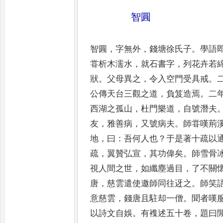
智圓
智圓
，
字無外
，
錢塘徐氏子
。
學語
甞析
木濡水
，
就石書字
，
列花卉若
狀
。
父
母異之
，
令入空門受具戒
。
公傳天
台三觀之道
，
負笈造焉
。
二
西湖之
孤山
，
杜門樂道
，
自號潛夫
友
，
雅善
病
，
又號病夫
。
師甞嘆荊
地
，
曰
：
吾何人
也
？
于是著十疏以
疏
，
翼贊弘宣
，
其
功偉矣
。
師雪骨
視人間之世
，
如纖塵
過目
，
了不關
唐
，
慈雲遣使邀師同
往迓之
。
師笑
意慈雲
，
錢唐且駐却
一僧
。
聞者嘆
以詩文自娛
。
有襍述五
十卷
，
題曰