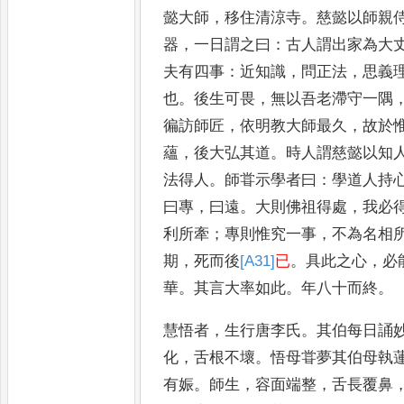
懿
大師
，
移住清涼寺
。
慈懿以師親
器
，
一日謂之曰
：
古人謂出家為大
夫
有四事
：
近知識
，
問正法
，
思義
也
。
後生
可畏
，
無以吾老滯守一隅
徧訪師匠
，
依明教大師最久
，
故於
蘊
，
後大弘
其道
。
時人謂慈懿以知
法得人
。
師
甞示學者曰
：
學道人持
曰專
，
曰遠
。
大
則佛祖得處
，
我必
利所牽
；
專則惟
究一事
，
不為名相
期
，
死而後
[A31]
已
。
具
此之心
，
必
華
。
其言大率如此
。
年八十
而終
。
慧悟者
，
生行唐李氏
。
其伯每日誦
化
，
舌根不壞
。
悟母甞夢其伯母執
有娠
。
師生
，
容面端整
，
舌長覆鼻