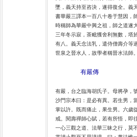
墜
，
義天持至咨決
，
遂得復全
。
義
書華嚴三譯本一百
八十卷于慧因
，
時稱師為華嚴中
興之祖
，
師之道遂
三年冬示寂
，
茶
毗獲舍利無數
，
塔
有八
。
義天念法
乳
，
遣侍僧壽介等
世泉之晉水人
，
故學者稱晉水法師
有嚴傳
有嚴
，
台之臨海胡氏子
。
母將孕
，
沙門
宗本曰
：
是必有異
。
若生男
，
掌以許
。
既
而痛止
，
果生男
。
六歲
戒
。
閱壽禪師心
賦
，
若有所悟
，
即
一心三觀之道
、
法
華三昧之行
，
莫