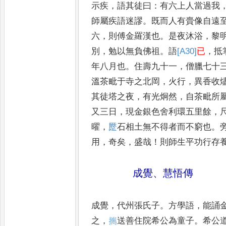
示疾
，
語其徒曰
：
有六上人當過
我
師屬疾語迷謬
。
既而人有賷像自
遠
六
，
則傅金羅漢也
。
是夜沐浴
，
黎
別
，
勉以無負佛祖
。
語
[A30]
已
，
抵
年八月也
。
住壽九十一
，
僧臘七十
溫茶毗于寺之北岡
，
火行
，
異香收
其徒塔之夜
，
有光炯然
，
自茶毗所
又三日
，
現金銀色舍利環五里餘
，
曜
，
蹷
石相土無不得者而不窮也
。
用
，
奇矣
，
盛哉
！
則師生平功行存
成覺
、
慧悟傳
成覺
，
代州張氏子
。
方學語
，
能誦
之
，
𢹂
送善住院希公為童子
。
希公