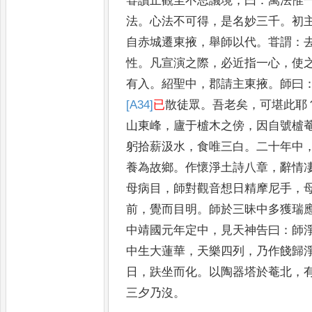
甞讀止觀至不思
議境
，
曰
：
萬法惟
法
。
心法不可得
，
是名
妙三千
。
初
自赤城遷東掖
，
舉師以
代
。
甞謂
：
性
。
凡宣演之際
，
必近指一
心
，
使
有入
。
紹聖中
，
郡請主東掖
。
師
曰
[A34]
已
散徒眾
。
吾老矣
，
可堪此耶
山東峰
，
廬于樝木之傍
，
因自號樝
躬拾薪汲水
，
食唯三白
。
二十年中
養為故鄉
。
作懷淨土詩八章
，
辭情
母病目
，
師對觀音想日精摩尼手
，
前
，
覺而目明
。
師於三昧中多獲瑞
中靖國元年定中
，
見天神告曰
：
師
中生大蓮華
，
天樂四列
，
乃作餞歸
日
，
趺坐而化
。
以陶器塔於菴北
，
三夕
乃沒
。