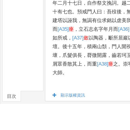
年二月十七日
，
自作祭
文挽詞
。
越
十有七也
。
預戒門人曰
：
吾歿後
，
建塔以誣我
，
無謁有位求
銘以虗美
而
[A35]
瘞
，
立石志名字年月
而
[A36]
如所戒
，
[A37]
斂
以陶器
，
斸所居巖
壇
。
後十五年
，
積兩山頹
，
門人開
壞
，
爪髮俱長
，
脣微開露
，
齒若珂
屑
眾香散其上
，
而重
[A38]
瘞
之
。
崇
大師
。
顯示版權資訊
目次
卷/篇章