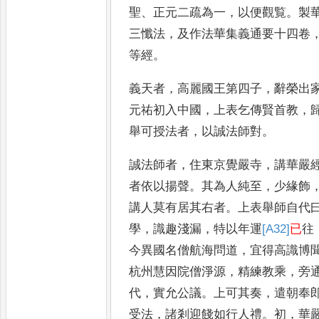
聖
、
正元二疏
為一
，
以便觀覧
。
製
三懺法
，
及作法華
集義通要十四卷
等經
。
義天者
，
高麗國王第四子
，
辭榮出
元
祐初入中國
，
上表乞傳賢首教
，
舉
可授法者
，
以誠法師對
。
誠法師者
，
住東京覺嚴寺
，
講華嚴
者
依以揚聲
。
其為人純至
，
少緣飾
講人
莫有居其右者
。
上表舉師自代
學
，
識
趣淺漏
，
特以年運
[A32]
已
往
今異國名僧
航海問道
，
宜得高識博
杭州慧因
院僧淨源
，
精練教乘
，
旁
代
，
實允公議
。
上可其奏
，
遣朝奉
受法
，
諸剎迎
餞如行人禮
。
初
，
華