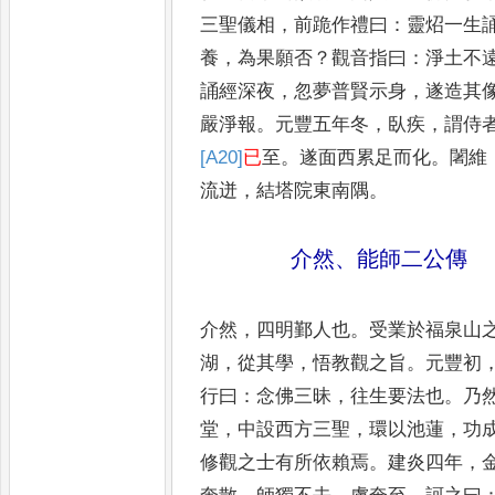
三聖儀相
，
前跪作禮曰
：
靈炤
一生
養
，
為果願否
？
觀音指曰
：
淨土
不
誦經深夜
，
忽夢普賢示身
，
遂造其
嚴淨報
。
元豐五年冬
，
臥疾
，
謂侍
[A20]
已
至
。
遂面西累足而化
。
闍維
流迸
，
結塔院東南隅
。
介然
、
能師二公傳
介然
，
四明鄞人也
。
受業於福泉山
湖
，
從其學
，
悟教觀之旨
。
元豐初
行曰
：
念佛三昧
，
往生要法也
。
乃
堂
，
中設
西方三聖
，
環以池蓮
，
功
修觀之士
有所依賴焉
。
建炎四年
，