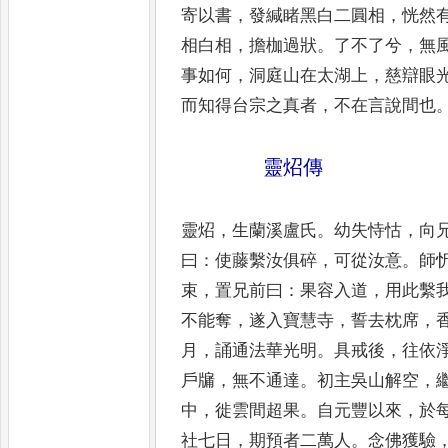
寄
以書
，
發緘睹黑白二圓相
，
恍然
相白
相
，
擔枷過狀
。
了不了兮
，
無
事如何
，
洞庭山在太湖上
，
慈辯眼
而知得
台宗之真者
，
不在言說間也
靈炤傳
靈炤
，
生蘭溪盧氏
。
幼失恃怙
，
向
曰
：
使藤繫汝俱碎
，
可從汝意
。
師
束
，
置
兄前曰
：
果容入道
，
用此繫
不能奪
，
遂
入寶慧寺
，
誓去枕席
，
月
，
誦通法華光
明
。
具戒後
，
往依
戶牖
，
無不通達
。
初
主吳山解空
，
中
，
徙雲間超果
。
自元豐
以來
，
於
社七日
，
期預者二萬人
。
念
佛獲驗