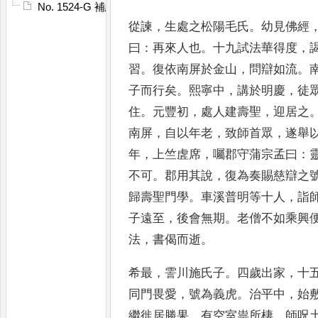
No. 1524-G 補續高僧傳䟦
從諫
，
生處之松陽毛氏
。
幼見佛經
曰
：
再
來人也
。
十九試法華得度
，
習
。
復依南
屏於金山
，
問辯如流
。
子而行矣
。
熙
寧中
，
講於明慶
，
徒
住
。
元豐初
，
處人建
壽聖
，
迎居之
南屏
，
自以年老
，
致師首
眾
，
遂舉
年
，
上竺虗席
，
囑郡守蒲宗孟
曰
：
不可
。
郡用其說
，
復為奏賜慈辯
之
歸壽聖門學
。
車溪普明等十人
，
詣
子遠至
，
後會無期
。
老僧不如乘興
法
，
書偈而逝
。
希最
，
霅川施氏子
。
四歲出家
，
十
同
門畏愛
，
號為義虎
。
治平中
，
始
繼徙
居勝果
。
有空室祟所棲
，
師呪