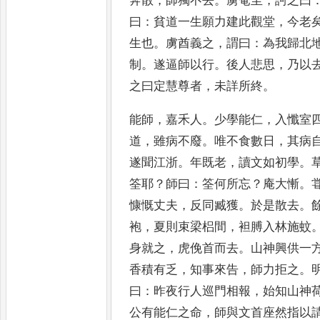
奔散
，
師獨
不去
。
虜奄至
，
訶之曰
曰
：
貧道一生願力
建此觀堂
，
今老
生也
。
虜酋義之
，
謂
曰
：
為我歸北
制
。
遂逼師以行
。
後人
悲思
，
乃以
之曰定慧尊者
，
未詳所
終
。
能師
，
嘉禾人
。
少學能仁
，
入懺室
道
，
雖
病不廢
。
唯不食數日
，
其病
遂聞江浙
。
年既老
，
讀文如初學
。
筌耶
？
師曰
：
筌
何所忘
？
庵大慚
。
慷慨丈夫
，
反同臧獲
。
於是散去
。
袍
，
夏則束梁梠間
，
袒膊
入林施蚊
身就之
，
虎俛首而去
。
山神
興供一
香積有乏
，
知事來告
，
師力拒
之
。
曰
：
昨夜行人巡門相報
，
始知山神
公有能仁之命
，
師與文首座然指
以