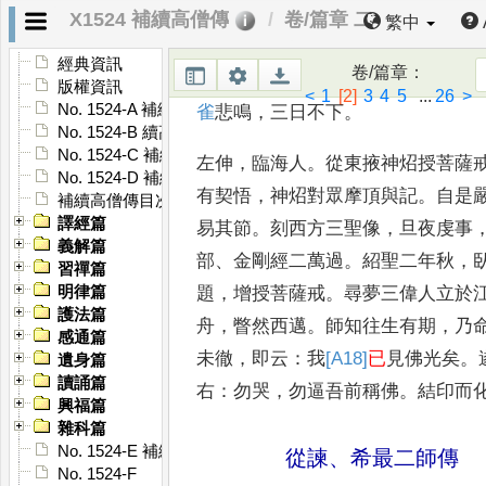
音三昧
，
日不虗過
。
誦呪救疾
，
神
X1524 補續高僧傳
卷/篇章 二
繁中
坐者避席
，
行者避路
，
舉
首加敬
，
經典資訊
卷/篇章
：
年十月八日
，
沐浴更衣坐
脫
，
人見
版權資訊
<
1
[2]
3
4
5
...
26
>
No. 1524-A 補續高僧傳序
雀
悲鳴
，
三日不下
。
No. 1524-B 續高僧傳序
No. 1524-C 補續高僧傳序
左伸
，
臨海人
。
從東掖神炤授菩薩
No. 1524-D 補續高僧傳序
有契悟
，
神炤對眾摩頂與記
。
自是
補續高僧傳目次
譯經篇
易其節
。
刻西方三聖像
，
旦夜虔事
義解篇
部
、
金剛經二萬過
。
紹聖二年秋
，
習禪篇
題
，
增授菩薩戒
。
尋夢三偉人立於
明律篇
護法篇
舟
，
瞥然
西邁
。
師知往生有期
，
乃
感通篇
未徹
，
即云
：
我
[A18]
已
見佛光矣
。
遺身篇
讀誦篇
右
：
勿哭
，
勿逼吾前
稱佛
。
結印而
興福篇
雜科篇
No. 1524-E 補續高僧傳䟦
從諫
、
希最二師傳
No. 1524-F