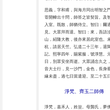
思義
，
字和甫
，
與海月同出明智之
甞
開幃出十問
，
師答之皆契旨
。
及
入
室
。
既散
，
師猶侍立
。
智曰
：
爾
見
。
大眾拜而
退
。
智曰
：
來
，
吾語
山
，
紹隆大教
，
後亦來
居此室也
。
杭
，
請居天竺
。
弘道二十
三年
，
退
記
。
熙寧四年
，
賜紫服
，
號淨慧
。
日
，
別眾安坐而逝
。
大眾誦念久
之
音大士行
，
見一沙門
，
金色
，
長身
緣未盡
，
過七日當遣迎
。
至二十五
淨梵
、
齊玉二師傳
淨梵
，
嘉禾人
，
姓䉡
。
母龔氏
，
夢