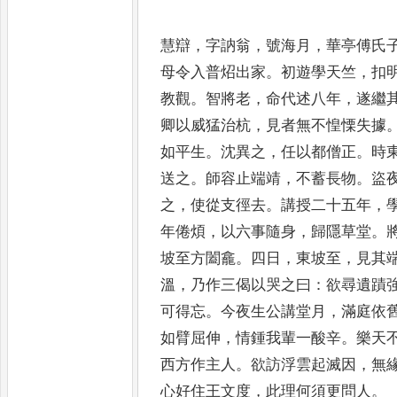
慧辯
，
字訥翁
，
號海月
，
華亭傅氏
母令
入普炤出家
。
初遊學天竺
，
扣
教觀
。
智將老
，
命代述八年
，
遂繼
卿以威
猛治杭
，
見者無不惶慄失據
如平生
。
沈異之
，
任以都僧正
。
時
送之
。
師容
止端靖
，
不蓄長物
。
盜
之
，
使從支徑
去
。
講授二十五年
，
年倦煩
，
以六事
隨身
，
歸隱草堂
。
坡至方闔龕
。
四日
，
東坡至
，
見其
溫
，
乃作三偈以哭之曰
：
欲尋遺蹟
可得忘
。
今夜生公講堂
月
，
滿庭依
如臂屈伸
，
情鍾我輩一
酸辛
。
樂天
西方作主人
。
欲訪浮雲
起滅因
，
無
心好住王文度
，
此理何
須更問人
。