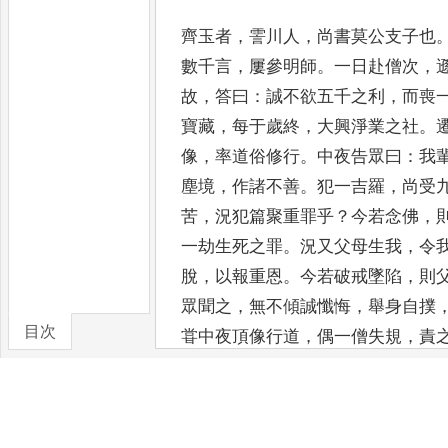
齊玉者
，
霅川人
，
尚書莫公支子也
數
千言
，
屢參明師
。
一日赴僧次
，
故
，
答曰
：
誠不欲五千之利
，
而喪
寶藏
，
每于
歲終
，
大興淨業之社
。
像
，
率道俗修行
。
中夜告眾曰
：
我
塵境
，
作諸不善
。
犯
一吉羅
，
尚受
苦
，
況犯篇聚重罪乎
？
今若念佛
，
一劫生死之罪
。
況又
父母生我
，
令
脫
，
以報重恩
。
今若破戒
墜陷
，
則
眾聞之
，
無不傾誠懺悔
，
舉
身自撲
目次
甞中夜頂像行道
，
偶一僧失
規
，
責
畜生耳
。
[A21]
已
而悔曰
：
彼雖不肖
卷/篇章
三寶
。
自是三年
，
對佛悔過
。
歲大
禱
，
夢水出西坡
。
旦掘之
，
清流涌