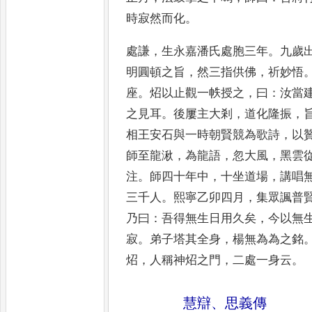
時寂然而化
。
處謙
，
生永嘉潘氏處胞三年
。
九歲
明
圓頓之旨
，
然三指供佛
，
祈妙悟
座
。
炤
以止觀一帙授之
，
曰
：
汝當
之見耳
。
後屢主大剎
，
道化隆振
，
相王安石
與一時朝賢競為歌詩
，
以
師至龍湫
，
為龍語
，
忽大風
，
黑雲
注
。
師四十年中
，
十坐道場
，
講唱
三千人
。
熙寧乙卯
四月
，
集眾諷普
乃曰
：
吾得無生日
用久矣
，
今以無
寂
。
弟子塔其全身
，
楊
無為為之銘
炤
，
人稱神炤之門
，
二處
一身云
。
慧辯
、
思義傳