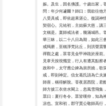
娠
。
及生
，
因名佛護
。
十歲出家
，
問
：
年少何遽
爾
？
師曰
：
我欲往他
八受具戒
，
即依
超果湛公
。
復謁神
契宿心
。
元祐初
，
主
姑蘇大慈
，
講
文稱是
。
稟師戒法者
，
幾滿城邑
。
華三昧
，
以二十八日
為期
，
如此三
戒羯磨
，
至稱淨梵比
丘
，
則洪聲震
禪觀之處
，
眾甞見金甲
神跪於座前
見韋天按視懺堂
，
行人
有遭其點察
政和中
，
太守應公婢為
祟所嬈
，
歌
戒
，
即刻神定
。
信女葛氏請
為亡夫
師座
，
稱得解脫
。
甞夜居西
院
，
君
師方披三衣坐水閣上
，
忽風雪
飛集
眾曰
：
夏行冬令
。
眾皆嘆仰
，
知為
凉也
。
宣和初
，
郡守賈公敬師高行