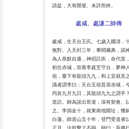
請益
，
大有開發
。
未詳所終
。
處咸
、
處謙二師傳
處咸
，
生天台王氏
。
七歲入國清
，
無
對
。
入天封三年
，
畢閱藏典
，
謁
為人恭
默自遜
，
神炤託疾
，
命代宣
初住赤城
，
崇善李庭芝守台
，
夢神
祖
，
臺下有
龍頭九九
，
和上宜就見
識者謂李曰
：
天台五祖昔居赤城
，
丙辰九月九
日
，
其龍頭九九之謂乎
造訪
。
師為談
出世道
，
深有契會
。
之
。
李捐金十
，
就
東南地開址
，
獲
白蓮
。
師居山五十
年
，
登門受道者
正月
，
法鼓擊之不
嗚
，
師曰
：
吾將