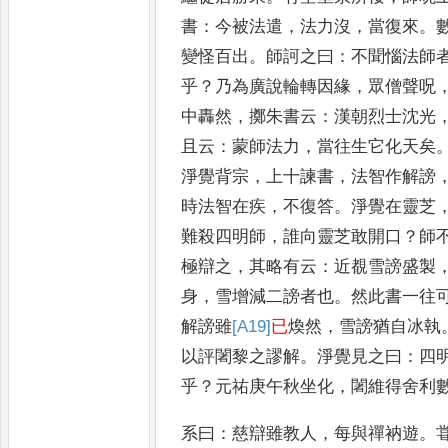
書
：
今被
法遣
，
法力沒
，
當復來
。
變怪百出
。
師訶
之曰
：
不聞惱法師
乎
？
乃為廣說輪轉
因緣
，
眾僧聲呪
中轟然
，
擲朱書云
：
漢
朝烈士沈光
且云
：
蒙師法力
，
當往生
它化天矣
淨覺背宗
，
上十諫書
，
法智
作解謗
時法智在疾
，
不復答
。
淨覺在
靈芝
難殺四明師
，
誰向靈芝敢開口
？
師
極辯之
，
其略有云
：
近覩雪謗盛
製
身
，
雪增減二謗者也
。
然此書一往
解謗雖
[A19]
已
煥然
，
雪謗猶自冰執
以評闍黎之謬解
。
淨覺見之曰
：
四
乎
？
元祐庚午秋坐化
，
闍維得舍利
系曰
：
慈辯雖教人
，
每與禪衲遊
。